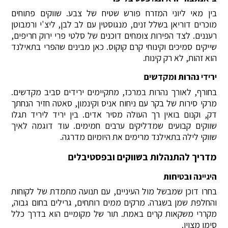
בין מאי ליוני המזרח פורש שטיח של צבע. שווקים פתוחים
מוכרים דוריאן בשלל זנים, מנגוסטין עם לב לבן, ליצ'י ורמבוטן
רעננים. לצד הפירות צומחים דוכנים של סלטי פרי ירוק חריפים,
שייקים סמיכים וקינוחי קרם קוקוס. כאן מבינים שהפרי בתאילנד
הוא זהות, לא רק קינוח.
ירידי נהרות ומקדשים
בחורף, לאורך נהרות במרכז, מתקיימים ירידים סביב מקדשים.
מרקי סירות של בקר עם ניחוח אניס וקינמון, סאטה חזיר הנחתך
דק, וקנום בואין רך העולה מסיר אדים. בין יריד ליריד תגלו
שווקים קבועים שמדליקים ערבים חמימים. עוד דוגמה לאיך
שווקי לילה בתאילנד מרימים את היומיום מדרגה.
מדריך להתנהלות בשווקים ובפסטיבלים
היגיינה ובטיחות
בחרו דוכן שמבשל מול העיניים, עם תנועה מתמדת של לקוחות
והחלפת שמן בשגרה. מרקים ממים רותחים, גרילים בחום גבוה,
מקררי משקאות קרים באמת. תור של מקומיים הוא בדרך כלל
סימן מצוין.