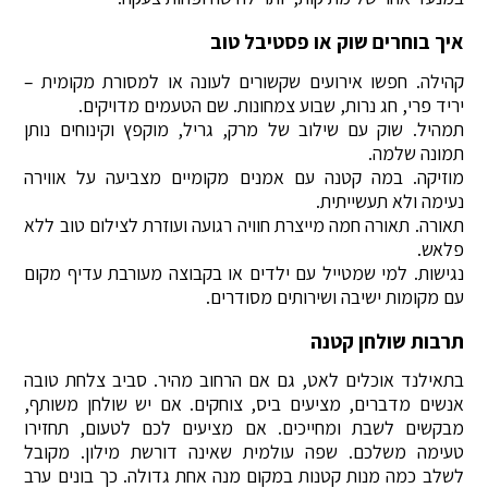
איך בוחרים שוק או פסטיבל טוב
קהילה. חפשו אירועים שקשורים לעונה או למסורת מקומית –
יריד פרי, חג נרות, שבוע צמחונות. שם הטעמים מדויקים.
תמהיל. שוק עם שילוב של מרק, גריל, מוקפץ וקינוחים נותן
תמונה שלמה.
מוזיקה. במה קטנה עם אמנים מקומיים מצביעה על אווירה
נעימה ולא תעשייתית.
תאורה. תאורה חמה מייצרת חוויה רגועה ועוזרת לצילום טוב ללא
פלאש.
נגישות. למי שמטייל עם ילדים או בקבוצה מעורבת עדיף מקום
עם מקומות ישיבה ושירותים מסודרים.
תרבות שולחן קטנה
בתאילנד אוכלים לאט, גם אם הרחוב מהיר. סביב צלחת טובה
אנשים מדברים, מציעים ביס, צוחקים. אם יש שולחן משותף,
מבקשים לשבת ומחייכים. אם מציעים לכם לטעום, תחזירו
טעימה משלכם. שפה עולמית שאינה דורשת מילון. מקובל
לשלב כמה מנות קטנות במקום מנה אחת גדולה. כך בונים ערב