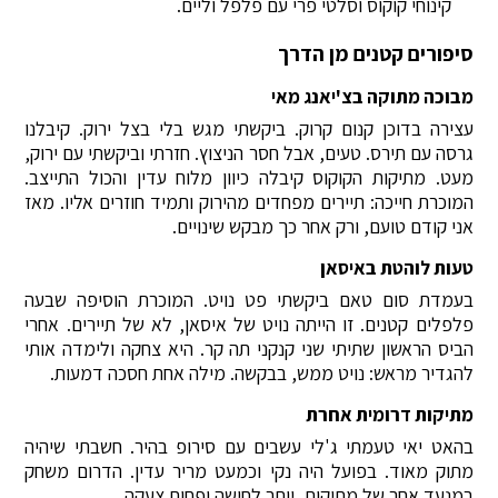
קינוחי קוקוס וסלטי פרי עם פלפל וליים.
סיפורים קטנים מן הדרך
מבוכה מתוקה בצ'יאנג מאי
עצירה בדוכן קנום קרוק. ביקשתי מגש בלי בצל ירוק. קיבלנו
גרסה עם תירס. טעים, אבל חסר הניצוץ. חזרתי וביקשתי עם ירוק,
מעט. מתיקות הקוקוס קיבלה כיוון מלוח עדין והכול התייצב.
המוכרת חייכה: תיירים מפחדים מהירוק ותמיד חוזרים אליו. מאז
אני קודם טועם, ורק אחר כך מבקש שינויים.
טעות לוהטת באיסאן
בעמדת סום טאם ביקשתי פט נויט. המוכרת הוסיפה שבעה
פלפלים קטנים. זו הייתה נויט של איסאן, לא של תיירים. אחרי
הביס הראשון שתיתי שני קנקני תה קר. היא צחקה ולימדה אותי
להגדיר מראש: נויט ממש, בבקשה. מילה אחת חסכה דמעות.
מתיקות דרומית אחרת
בהאט יאי טעמתי ג'לי עשבים עם סירופ בהיר. חשבתי שיהיה
מתוק מאוד. בפועל היה נקי וכמעט מריר עדין. הדרום משחק
במנעד אחר של מתיקות, יותר לחישה ופחות צעקה.