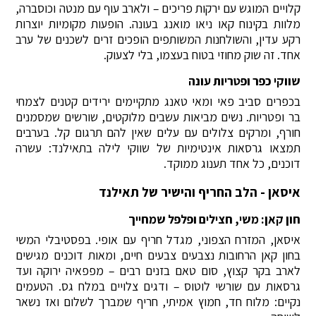
קלויים המוגש עם ירקות פריכים – ולארב עוף עם מנטה וכוסברה,
מלוות בקינוח קאו ניאו מואנג בעונה. הופעות מקומיות יוצרות
רקע עדין, והשולחנות המשותפים הופכים זרים לשכנים של ערב
אחד. זה שוק מחוזי בטוח בעצמו, בלי לצעוק.
שווקי כפר ופטריות עונה
בכפרים סביב פאי ומאי טאנג מתקיימים ירידים קטנים לצמחי
בר ופטריות. נשים מביאות עשבים מלוקטים, שורשים שמסמנים
חורף, ומרקים צלולים עם עלים שאין להם תרגום קל. בערבים
תמצאו גרסאות אינטימיות של שווקי לילה בתאילנד: עשרה
דוכנים, כל אחד תענוג ממוקד.
איסאן - הלב החריף והישיר של תאילנד
חון קאן: משי, חצילים ופלפל שמחייך
איסאן, המזרח הצפוני, מגדל חריף עם אופי. בפסטיבלי המשי
בחון קאן הרחובות נצבעים צבעים חיים, ומאות דוכנים מגישים
לארב בקר קצוץ, סום טאם בזנים רבים – מפפאיה ירוקה ועד
גרסאות עם שורשי לוטוס – ודגים צלויים במלח גס. הטעמים
נקיים: מלוח חד, חמוץ אמיתי, חריף שמברך לשלום ואז נשאר