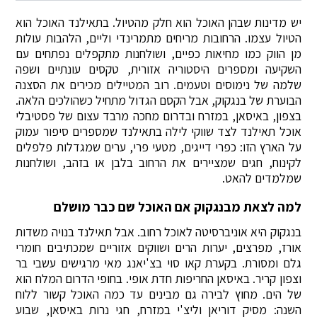
יש מדינות שבהן האוכל הוא חלק מהטיול. בתאילנד האוכל הוא
הטיול עצמו. הרחובות מריחים מתמרינדי וליים, הלהבות עולות
מן הווק כמו מחיאות כפיים, ושולחנות מתקפלים נפתחים עם
השקיעה ומספרים היסטוריה אזורית, טקסים עונתיים ושפה
שלמה של נימוסים וטעמים. רוב המטיילים מכירים את הסצנה
הבוערת של בנגקוק, אבל הקסם הגדול מתחיל כשהולכים הלאה.
בצפון, באיסאן, במזרח ובדרום מחכה מרבד עצום של פסטיבלי
אוכל תאילנד לצד שווקי לילה בתאילנד שמספרים סיפור עמוק
על הארץ הזו: כפרי דייגים, מטעי פרי, ערים שמגדלות פלפלים
לקינוח, חגים שמציירים את הרחוב בלבן או בזהב, ושולחנות
שמלמדים להאט.
למה לצאת מבנגקוק אם האוכל שם כבר מושלם
בנגקוק היא אוניברסיטה לאוכל רחוב. אבל תאילנד בנויה משדות
אורז, מפרצים, יערות הרים ושווקים אזוריים שמכתיבים חומרי
גלם ומסורת. בקערת קאו סוי בצ'יאנג מאי מרגישים עשבי בר
וצפון קריר. באיסאן החריפות חדת אופי. בחופי הדרום המלח הוא
של הים. מחוץ לבירה גם מבינים עד כמה האוכל קשור ללוח
השנה: מסיק דוריאן וליצ'י במזרח, חגי נרות באיסאן, שבוע