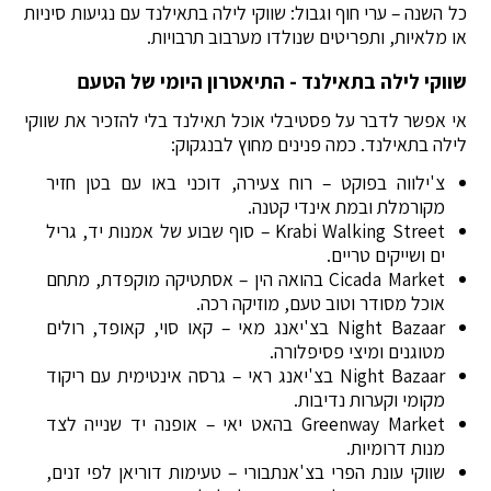
כל השנה – ערי חוף וגבול: שווקי לילה בתאילנד עם נגיעות סיניות
או מלאיות, ותפריטים שנולדו מערבוב תרבויות.
שווקי לילה בתאילנד - התיאטרון היומי של הטעם
אי אפשר לדבר על פסטיבלי אוכל תאילנד בלי להזכיר את שווקי
לילה בתאילנד. כמה פנינים מחוץ לבנגקוק:
צ'ילווה בפוקט – רוח צעירה, דוכני באו עם בטן חזיר
מקורמלת ובמת אינדי קטנה.
Krabi Walking Street – סוף שבוע של אמנות יד, גריל
ים ושייקים טריים.
Cicada Market בהואה הין – אסתטיקה מוקפדת, מתחם
אוכל מסודר וטוב טעם, מוזיקה רכה.
Night Bazaar בצ'יאנג מאי – קאו סוי, קאופד, רולים
מטוגנים ומיצי פסיפלורה.
Night Bazaar בצ'יאנג ראי – גרסה אינטימית עם ריקוד
מקומי וקערות נדיבות.
Greenway Market בהאט יאי – אופנה יד שנייה לצד
מנות דרומיות.
שווקי עונת הפרי בצ'אנתבורי – טעימות דוריאן לפי זנים,