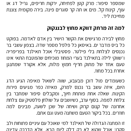
שמספר סיפור: מרק קטן לפתיחה, ירקות חריפים, גריל דג או
עוף, קינוח קל. מים או תה קר סוגרים פינה. בירה מקומית צוננת
מחייכת ליד.
למה זה מרתק דווקא מחוץ לבנגקוק
מחוץ לבירה מרגישים את הקשר הישיר בין אדם לאדמה. בפוקט
כל ביס מדבר ים. באיסאן כל פלפל מספר שדה. בצפון עשבי בר
נכנסים לצלחת בלי פילטר. פסטיבלי אוכל תאילנד בפריפריה
ו־שווקי לילה בתאילנד בערי המחוז מוכיחים שהמטבח התאי אינו
טעם אחד של מתוק חריף חמוץ מלוח, אלא אקורד שמתנגן
אחרת בכל מחוז.
כשעומדים מול דוכן מבעבע, שווה לשאול מאיפה הגיע הדג
היום, איזה עשב בר נכנס למרק, מאיזה כפר מגיעים פירות
הקינוח. שאלה אחת פותחת חיוך, ומקבלים סיפור שמחבר בין
צלחת למפה. בסוף ערב, כשיושבים על שולחן פלסטיק עם צלחת
אחרונה של קנום קרוק ושיחה של שכן לשעה, מבינים למה
חוזרים. בכל ביקור הטעם משתנה מעט וגם אתם.
זו המתנה הגדולה של תאילנד למי שאוכל עם עיניים פתוחות ולב
סקרן: אוכל שהוא לא רק דלק ליום הבא, אלא הדרכה עדינה