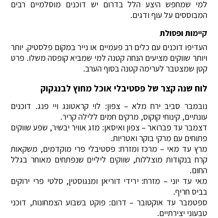
למי שמחפש היצע הלל בדרום יש דוכנים מוסלמיים רבים
המבוססים על עוף ודגים.
קיימות ופסולת
העדיפו דוכנים עם כלים רב פעמיים או נייר במקום פלסטיק. יותר
ויותר שווקים מציעים הנחה קטנה למי שמביא קופסה משלו. פרט
קטן שמצטבר לערימה קטנה בסוף הערב.
לוח שנה קצר של פסטיבלי אוכל מחוץ לבנגקוק
נובמבר סביב ירח מלא – צפון: לוי קראטונג ויי פנג. דוכנים
עונתיים, קינוחי קוקוס, מרקים חמים ללילה קריר.
דצמבר עד פברואר – צפון ואיסאן: מזג אוויר יבשיר, שפע שווקים
פתוחים עם מרקי בוקר ואטריות.
מרץ עד מאי – מרכז ומזרח: פסטיבלי פרי מוקדמים, משקאות
קרח בנקודות מוצללות, שווקים ליליים שנפתחים מאוחר בגלל
החום.
מאי עד יוני – מזרח: ירידי דוריאן ומנגוסטין, סלטי פרי ירוקים
בביס חריף.
ספטמבר עד אוקטובר – דרום: פוקט בשבוע הצמחונות, דוכני
טבעוני יצירתיים.