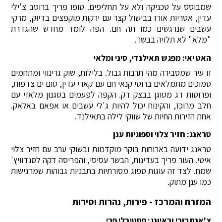
שמבוסס על טכניקה ולא על תחליפים. טופו פריך ברוטב צ'ילי
עדין, אטריות אורז בבישול קצר עם ירקות מוקפצים בדיוק, מרקי
עשבים שנרגשים כמו תה חם. הפה לומד מחדש שהגדרת
"מלא" לא תלויה בבשר.
האט יאי: מפגש תאילנדי, סיני ומלאי
זו עיר שמסבירה מהי תרבות גבול. בלילות, שוק גרינווי ומתחמים
סמוכים מתמלאים ברוטי קנאי חם עם קארי עדין, טום ים צדפות,
ופרוסות דג מטוגן בבצק דק. הקפה לפעמים בסגנון מלאזי עם
חלב מרוכז, והקינוח יכול להיות ג'לי עשבים או אפאם באלאק.
אחת הזירות החיות של שווקי לילה בתאילנד.
טראנג: חזיר צלוי וספוגיות ענן
טראנג ידועה בארוחות בוקר מוקדמות ובשוקי ערב עם חזיר צלוי
איטי. העור פריך בעדינות, הבשר עסיסי, והפריסה דקה לסנדוויץ'
שמח. לצד זה עוגות ספוג מסורתיות בתבניות גבוהות שמרגישות
כמו ענן מתוק.
המזרח והמרכז - פירות, נהרות וסירות
צ'אנתבורי וראיונג: פסטיבלי פרי