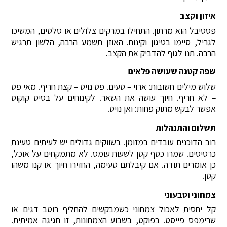
איזון וקצב
פסטיבל הוא מרתון. התחילו במרקים צלולים או סלטים, המשיכו
לגריל, סיימו בטיגון וקינוח. האוזן תשמע הרבה, הלשון תרגיש
הרבה. תנו לגוף להדביק את הקצב.
שפה קטנה שעושה פלאים
שלוש מילים חשובות: ארוי – טעים. פט נויט – קצת חריף. מאי פט
– לא חריף. חיוך עושה את השאר. לקינוחים על בסיס קוקוס
אפשר לבקש מתוק פחות: ואן נויט.
תשלום והתנהלות
רוב הדוכנים עובדים במזומן. בשווקים גדולים יש לעיתים טעינת
כרטיסים. שמרו כסף קטן לשעות עומס. לא מתמקחים על אוכל,
כן אומרים תודה. אם קיבלתם טעימה, החזירו חיוך או קנו משהו
קטן.
צמחוני וטבעוני
קל יחסית לאכול צמחוני כשמבקשים להחליף רוטב דגים או
שרימפס פייסט. בפוקט, בשבוע הצמחונות, זו חגיגה אמיתית.