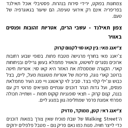
צמחונות בפוקט, ירידי סירות בנהרות. פסטיבלי אוכל תאילנד
בפריפריה אינם רק אירועי טעימה. הם שיעור בגאוגרפיה של
טעם.
צפון תאילנד - עשבי הרים, אטריות זהובות ופנסים
באוויר
צ'יאנג מאי: בין קאו סוי לקנום קרוק
צ'יאנג מאי בחורף מרגישה מטבח פתוח. בסופי שבוע רחובות
ארוכים נסגרים לשיטוט, והאוויר מתמלא בעשן גרילים ובניחוחות
קארי. הקערה שמסמלת את האזור היא קאו סוי: אטריות חיטה
ברוטב קארי נוגה, פריכות של אטריות מטוגנות מעל, ליים, בצל
כבוש וצ'ילי קלוי בצד. סביב לוי קראטונג ויי פנג העיר מתמלאת
פנסים, ועל גדות הנהר דוכנים עונתיים מוציאים מרוטי דק עם
בננה, קנום קרוק – חצאי סופגניות קוקוס חמות – ושתייה תכולה
מפרחי אפונת פרפר שמחליפה גוון במגע ליים.
צ'יאנג ראי: קטן, ממוקד, מדויק
ה־Walking Street של שבת מוכיח שאין צורך במאות דוכנים
כדי לייצר חוויה. מנות כמו נאם פריק נום – מטבל פלפלים ירוקים