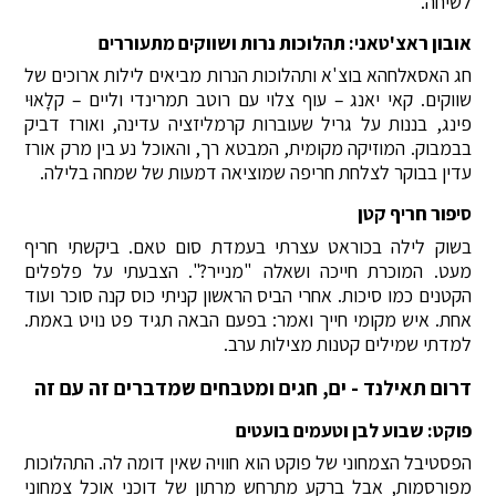
לשיחה.
אובון ראצ'טאני: תהלוכות נרות ושווקים מתעוררים
חג האסאלחהא בוצ'א ותהלוכות הנרות מביאים לילות ארוכים של
שווקים. קאי יאנג – עוף צלוי עם רוטב תמרינדי וליים – קלָאוּי
פינג, בננות על גריל שעוברות קרמליזציה עדינה, ואורז דביק
בבמבוק. המוזיקה מקומית, המבטא רך, והאוכל נע בין מרק אורז
עדין בבוקר לצלחת חריפה שמוציאה דמעות של שמחה בלילה.
סיפור חריף קטן
בשוק לילה בכוראט עצרתי בעמדת סום טאם. ביקשתי חריף
מעט. המוכרת חייכה ושאלה "מנייר?". הצבעתי על פלפלים
הקטנים כמו סיכות. אחרי הביס הראשון קניתי כוס קנה סוכר ועוד
אחת. איש מקומי חייך ואמר: בפעם הבאה תגיד פט נויט באמת.
למדתי שמילים קטנות מצילות ערב.
דרום תאילנד - ים, חגים ומטבחים שמדברים זה עם זה
פוקט: שבוע לבן וטעמים בועטים
הפסטיבל הצמחוני של פוקט הוא חוויה שאין דומה לה. התהלוכות
מפורסמות, אבל ברקע מתרחש מרתון של דוכני אוכל צמחוני