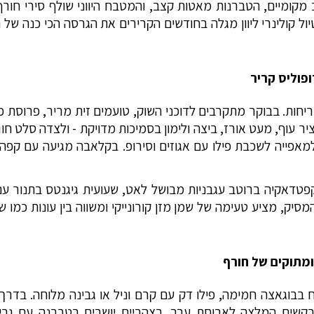
מקומיים, הטברנות מאטות קצב, והמטבח היווני שולף סירי חורף
ל קולינרי ליוון מגלה בחודשים הקרירים את הגרסה הכי כנה של 
פוליס קריר
ריחות. בבוקר מתקרבים לדוכני השוק, טועמים זית מריר, פרוסת
ר עוף, מעט אורז, ביצה ולימון בסמיכות מדויקת - ולצדה סלט חו
אפייה לשכבת פילו עם אגוזים וסירופ. בקלאבה מגיעה עם קפה יו
פטדאקיה ברוטב עגבניות מבושל לאט, שעועית גיגנטס בתנור עם
סיק, מציע טעימה של שמן מזן קורונייקי ומשווה בין עונות כמו שמ
ומתוקים של חורף
ח בבוגאצה חמימה, פילו דק עם קרם וניל או גבינה מלוחה. בדרך
בקשים המלצה לארוחת ערב. בצהריים יושבים בטברנה עם גריל 