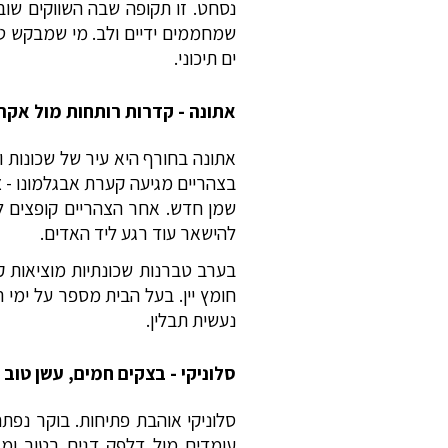
נסחט. זו תקופה שבה השווקים שוב 
שמחממים ידיים ולב. מי שמבקש טיו
ים תיכוני.
אתונה - קדרות רותחות מול אקרו
אתונה בחורף היא עיר של שכונות ו
בצהריים מגיעה קערת אבגלמונו - צי
שמן חדש. אחר הצהריים קופצים למ
להישאר עוד רגע ליד האדים.
בערב טברנות שכונתיות מוציאות ק
חומץ יין. בעל הבית מספר על ימי המ
נעשית תבלין.
סלוניקי - בצקים חמים, עשן טוב 
סלוניקי אוהבת פתיחות. בוקר נפת
עומדים מול דלפק דגים רטוב ומ