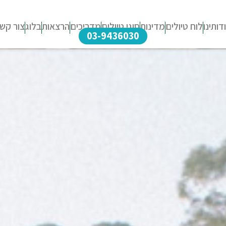
דותינו
לוח טיולים
מדינות
סוגי טיולים
מדריכים
הרצאות
בלוג
צור קש
03-9436030