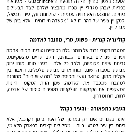
הטעם: בצפון טנריף נולדה תופעת ה־Guachinche - מסבאות
כפריות שבהן מגדלי יין מכרו מהבציר שלהם לצד תבשילים
ביתיים. התוצאה היא חוויה עממית - שולחנות עץ, סירי תבשיל,
וקנקן יין צעיר של ההר. זו לא "מסעדה תיירותית" אלא בית של
מגדל יין.
קולינריה קנרית - פשוט, טרי, מחובר לאדמה
המטבח הקנרי נבנה על חומרי גלם בסיסיים וטובים: תפוחי אדמה
זעירים שגדלים באזורים הגבוהים, דגים טריים מהאוקיינוס,
גבינות עיזים מקומיות, ולצד כל אלה - רטבי מוחו. מוחו ירוק
מבוסס כוסברה ושום, ומוחו אדום מבוסס פלפלים. החיבור בין
אקלים מתון, טרואר געשי ותפיסה של "מה שיש היום" מתורגם
למטבח שמכבד את האדמה. שמן הזית המקומי והיינות
המשקפים את הקרקעות הוולקניות מספרים סיפור של אדמה,
לחות, רוח ומדרון.
הטבע כתפאורה - והעיר כקהל
היופי בקנריים אינו רק במהפך של העיר בזמן הקרנבל, אלא
ביחס בין עיר לטבע. ביום - מסלולים קצרים בפארק הלאומי,
שבילים על זרמי לבה ויערות ענן. בלילה - יציעי מרפסות וכיכרות