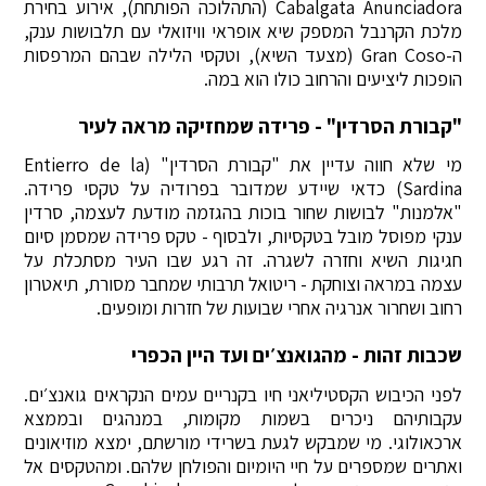
Cabalgata Anunciadora (התהלוכה הפותחת), אירוע בחירת
מלכת הקרנבל המספק שיא אופראי וויזואלי עם תלבושות ענק,
ה-Gran Coso (מצעד השיא), וטקסי הלילה שבהם המרפסות
הופכות ליציעים והרחוב כולו הוא במה.
"קבורת הסרדין" - פרידה שמחזיקה מראה לעיר
מי שלא חווה עדיין את "קבורת הסרדין" (Entierro de la
Sardina) כדאי שיידע שמדובר בפרודיה על טקסי פרידה.
"אלמנות" לבושות שחור בוכות בהגזמה מודעת לעצמה, סרדין
ענקי מפוסל מובל בטקסיות, ולבסוף - טקס פרידה שמסמן סיום
חגיגות השיא וחזרה לשגרה. זה רגע שבו העיר מסתכלת על
עצמה במראה וצוחקת - ריטואל תרבותי שמחבר מסורת, תיאטרון
רחוב ושחרור אנרגיה אחרי שבועות של חזרות ומופעים.
שכבות זהות - מהגואנצ׳ים ועד היין הכפרי
לפני הכיבוש הקסטיליאני חיו בקנריים עמים הנקראים גואנצ׳ים.
עקבותיהם ניכרים בשמות מקומות, במנהגים ובממצא
ארכאולוגי. מי שמבקש לגעת בשרידי מורשתם, ימצא מוזיאונים
ואתרים שמספרים על חיי היומיום והפולחן שלהם. ומהטקסים אל