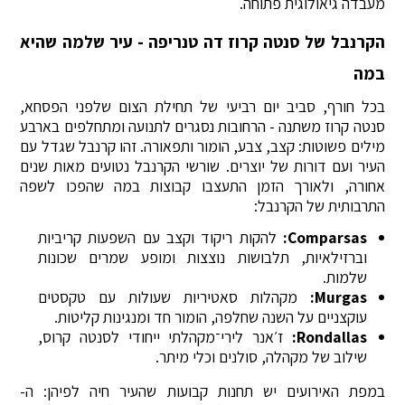
מעבדה גיאולוגית פתוחה.
הקרנבל של סנטה קרוז דה טנריפה - עיר שלמה שהיא
במה
בכל חורף, סביב יום רביעי של תחילת הצום שלפני הפסחא,
סנטה קרוז משתנה - הרחובות נסגרים לתנועה ומתחלפים בארבע
מילים פשוטות: קצב, צבע, הומור ותפאורה. זהו קרנבל שגדל עם
העיר ועם דורות של יוצרים. שורשי הקרנבל נטועים מאות שנים
אחורה, ולאורך הזמן התעצבו קבוצות במה שהפכו לשפה
התרבותית של הקרנבל:
Comparsas:
להקות ריקוד וקצב עם השפעות קריביות
וברזילאיות, תלבושות נוצצות ומופע שמרים שכונות
שלמות.
Murgas:
מקהלות סאטיריות שעולות עם טקסטים
עוקצניים על השנה שחלפה, הומור חד ומנגינות קליטות.
Rondallas:
ז׳אנר לירי־מקהלתי ייחודי לסנטה קרוס,
שילוב של מקהלה, סולנים וכלי מיתר.
במפת האירועים יש תחנות קבועות שהעיר חיה לפיהן: ה-