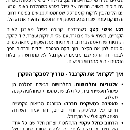
עם תופים באוויר. החוויה של טיול בטבע משתלבת באופן טבעי
עם הליכה בין להקות קומפרסס שמחממות מנועים בפינות רחוב.
זה מרקם עונתי שבו הטבע מספק את התפאורה והעיר את הקהל.
רגע אישי קטן:
כשהדרכתי קבוצה בטיול מאורגן לאיים
הקנריים, ראיתי אישה מבוגרת עם שקיות ירקות עוצרת ליד להקת
רקדניות שהתאמנה ברחוב. היא הניחה את השקיות, מחאה כפיים
וסימנה להן את הקצב. תוך דקה הצטרפו ילדים והרחוב הפך
לבמה. זה הרגע שבו מבינים שהקרנבל לא מתרחש רק בלוח
הזמנים - הוא מתרחש באנשים.
איך "לקרוא" את הקרנבל - מדריך למבקר הסקרן
אלגוריות ותלבושות:
התלבושות בגאלת המלכה הן
פיסול תעשייתי ביד, כל תלבושת מספרת מיתולוגיה קטנה
משלה.
סאטירה כמשקפת חברה:
המורגס מביאות טקסטים
חדים על פוליטיקה וחיי יום־יום, זהו עמוד השדרה
האינטלקטואלי של הקרנבל.
הרחוב כחלל טקסי:
התהלוכות יוצרות חלל שבו כל אחד
הוא ניצב או רקדן לרגע, עד לטקס הסיום הפרודי של