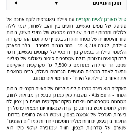
תוכן העניינים
▾
טיול מאורגן לאיים הקנריים
עם איילה גיאוגרפית לוקח אתכם אל
פסיפס של נופים געשיים, חופים בין זהוב לשחור, שמי לילה
צלולים ותרבות ייחודית שנולדה ממפגש של נתיבי השיט, רוחות
סחר והיסטוריה של מסחר והגירה. בטנריף מתרומם ההר פיקו דה
טיילדה, לגובה 3,718 מ׳ - ההר הגבוה בספרד - בלב הפארק
הלאומי טיילדה. בפארק נוף דרמטי של קונוסים געשיים, זרמי
לבה קפואים ותצורות בזלת שמספרים סיפור גיאולוגי של מיליוני
שנים. הר טיילדה מתרומם כ־7,500 מ׳ מקרקעית האוקיינוס
ונחשב לאחד המבנים הגעשיים הגבוהים בעולם, רבים מתארים
את האזור כ"טיילת על הירח" - והדימוי אינו מוגזם.
האקלים הוא סיבה מרכזית לפופולריות של האיים הקנריים. רוחות
הסחר - ה־Alisios - נושבות כאן כמזגן טבעי: הן מביאות לחות,
ממתנות טמפרטורות ויוצרות מיקרו־אקלימים שונים בין צפון לח
וירוק לחמים ויבש בדרום. כך קורה שבאותו יום תמצאו ערפל רך
ביערות הערפל של אנאגה בצפון, ושמש רגועה בחופים בדרום.
החיבור בין געש, ים ורוח מוליד תופעות ייחודיות כמו "ים העננים"
שנערם על מדרונות הצפון, חוויה שמזכירה שהאי כולו הוא