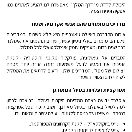
היכולת לרדת מ"דרך המלך" מאפשרת לנו להגיע לאתרים כמו
אסקיה ופנים הארץ.
מדריכים מומחים שהם אנשי אקדמיה ושטח
איכות ההדרכה באיילה גיאוגרפית היא ללא פשרות. המדריכים
שלנו הם מומחים בעלי ניסיון עשיר, שחיים ונושמים את איסלנד
כבר שנים רבות ומעניקים עומק אינטלקטואלי לכל מסלול.
הסברים על גיאולוגיה, פולקלור מקומי והיסטוריה ויקינגית
הופכים את המסע לבעל משמעות רחבה הרבה יותר מסתם
"צילום של מפל". המדריכים שלנו יודעים להתאים את המסלול
לשינויי מזג האוויר בשטח.
אטרקציות ועלויות בטיול המאורגן
איסלנד ידועה כאחת המדינות היקרות בעולם. בבואכם לבחון
למה לטייל באיסלנד בטיול מאורגן, חשוב לזכור שכל אטרקציה
בנפרד - משייט ועד כניסה ללגונות - עולה עשרות ומאות יורו.
שייט ביוקולסארלן - לגונת הקרחונים המפורסמת.
שייט לתצפית לווייתנים בלב ים.