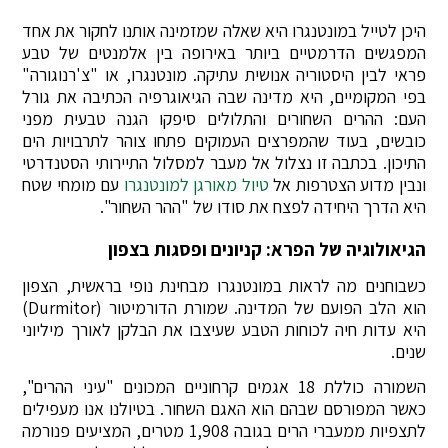
היכן לטייל במונטנגרו היא שאלה שמזמינה אותנו לחקור את אחד
המפגשים הדרמטיים ביותר באירופה בין אלמנטים של טבע
פראי לבין היסטוריה אנושית עתיקה. מונטנגרו, או "צ'רנוגורה"
בפי המקומיים, היא מדינה שבה הגיאוגרפיה הכתיבה את גורל
העם: ההרים השחורים והתלולים סיפקו הגנה טבעית מפני
כובשים, בעוד שהמפרצים העמוקים פתחו צוהר לתרבויות הים
התיכון. בכתבה זו נצלול אל מעבר למסלול התיירותי הסטנדרטי
ונבין מדוע הצטרפות אל
טיול מאורגן למונטנגרו
עם מומחי שטח
היא הדרך היחידה לפצח את סודו של "ההר השחור".
הגיאולוגיה של הפרא: קניונים ופסגות בצפון
כשבוחנים מה לראות במונטנגרו מבחינת נופי בראשית, הצפון
הוא הלב הפועם של המדינה. שמורת הדורמיטור (Durmitor)
היא עדות חיה לכוחות הטבע שעיצבו את הבלקן לאורך מיליוני
שנים.
השמורה כוללת 18 אגמים קרחוניים המכונים "עיני ההרים",
כאשר המפורסם שבהם הוא האגם השחור. בטיולנו אנו מעפילים
לתצפיות ממעברי הרים בגובה 1,908 מטרים, המציעים פנורמה