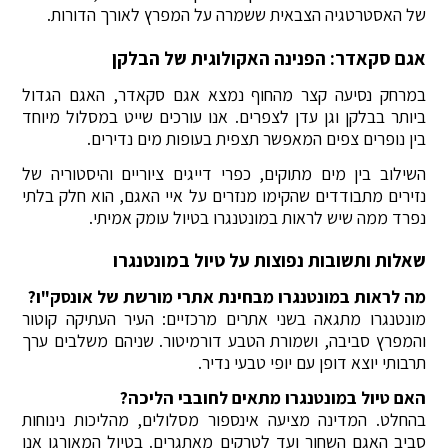
של האסטרטגיה הצבאית ששמרה על המפרץ לאורך הדורות.
אגם סקאדר: הפנינה האקולוגית של הבלקן
במרחק נסיעה קצר מהחוף נמצא אגם סקאדר, האגם הגדול
ביותר בבלקן וגן עדן לצפרים. אנו עורכים שייט במסלול מיוחד
בין נופרים צפים המאפשר תצפית בעופות מים נדירים.
השילוב בין מים מתוקים, כפרי דייגים ציוריים והיסטוריה של
נזירים מתבודדים שהקימו מנזרים על איי האגם, הוא חלק בלתי
נפרד ממה שיש לראות במונטנגרו בטיול עומק אמיתי.
שאלות ותשובות נפוצות על טיול במונטנגרו
מה לראות במונטנגרו מבחינת אתרי מורשת של אונסק"ו?
מונטנגרו מתגאה בשני אתרים מרכזיים: העיר העתיקה קוטור
והמפרץ סביבה, ושמורת הטבע דורמיטור. שניהם משלבים ערך
תרבותי יוצא דופן עם יופי טבעי נדיר.
האם טיול במונטנגרו מתאים לחובבי הליכה?
בהחלט. המדינה מציעה אינספור מסלולים, מהליכות נינוחות
סביב האגם השחור ועד לטרקים מאתגרים. בטיול המאורגן אנו