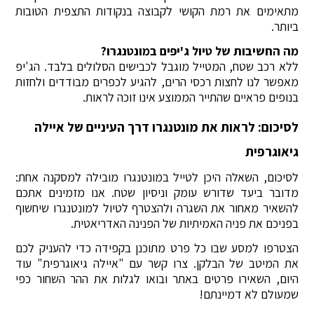
מתאימים את רמת הקושי לקבוצה בנקודות התצפית הטובות
ביותר.
מה החשיבות של טיול ג'יפים במונטנגרו?
ללא רכב שטח, המטייל מוגבל לכבישים הסלולים בלבד. הג'יפ
מאפשר לנו לחצות רכסי הרים, להגיע לכפרים מבודדים ולחזות
בנופים פראיים שהתייר הממוצע אינו זוכה לראות.
לסיכום: לראות את מונטנגרו דרך העיניים של איילה
גיאוגרפית
לסיכום, השאלה היכן לטייל במונטנגרו מובילה למסקנה אחת:
מדובר ביעד שדורש עומק וניסיון שטח. אנו מזמינים אתכם
להשאיר מאחור את השגרה ולהצטרף לטיול למונטנגרו שיחשוף
בפניכם את פניה האמיתיות של הפנינה האדריאטית.
הצטרפו למסע שבו כל פרט מתוכנן בקפידה כדי להעניק לכם
את המיטב של הבלקן. צרו קשר עם "איילה גיאוגרפית" עוד
היום, השאירו פרטים באתר ובואו לגלות את ההר השחור כפי
שמעולם לא דמיינתם!