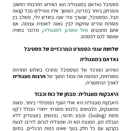
פסטיבל נאדאם במונגוליה הוא האירוע התרבותי החשוב
והמרתק ביותר במדינה, המושך אליו מטיילים מכל קצוות
תבל. הפסטיבל, שנערך מדי שנה בחודש יולי, משלב בין
מסורות נוודים עתיקות לבין גאווה לאומית עצומה. אם
אתם מתכננים
טיול מאורגן למונגוליה
, מדובר בחוויה
שאסור לכם לפספס.
שלושת ענפי הספורט המרכזיים של פסטיבל
נאדאם במונגוליה
האירוע המרכזי של הפסטיבל מתרכז בשלוש תחרויות
מסורתיות, המהוות את עמוד התווך של
תרבות מונגולית
לאורך ההיסטוריה.
היאבקות מונגולית: מבחן של כוח וכבוד
היאבקות מונגולית היא אולי הענף הפופולרי ביותר. מאות
מתאבקים, הלבושים בלבוש מסורתי ייחודי הכולל ז'קט
פתוח (Sodog) וכובע חרוטי, נפגשים באצטדיון ללא
הגבלת זמן. המנצח הוא זה שמצליח לגרום ליריבו לגעת
בקרקע עם כל חלק בגוף שאינו כפות הרגליים. בסיום