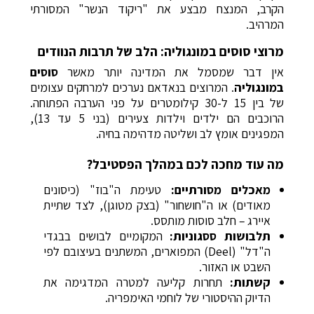
הקרב, המנצח מבצע את "ריקוד הנשר" המסורתי
המרהיב.
מרוצי סוסים במונגוליה: הלב של תרבות הנוודים
אין דבר שמסמל את המדינה יותר מאשר
סוסים
במונגוליה
. המרוצים בנאדאם נערכים למרחקים עצומים
של בין 15 ל-30 קילומטרים על פני הערבה הפתוחה.
הרוכבים הם ילדים וילדות צעירים (בני 5 עד 13),
המפגינים אומץ לב ושליטה מדהימה בחיה.
מה עוד מחכה לכם במהלך הפסטיבל?
מאכלים מסורתיים:
טעימת ה"בוז" (כיסונים
מאודים) או ה"חושחור" (בצק מטוגן), לצד שתיית
איירג – חלב סוסות מותסס.
תלבושות ססגוניות:
המקומיים לבושים בבגדי
ה"דל" (Deel) המפוארים, המשתנים בעיצובם לפי
השבט או האזור.
קשתות:
תחרות קליעה למטרה המדגימה את
הדיוק ההיסטורי של לוחמי האימפריה.