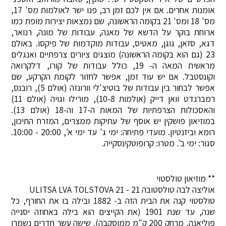
אומנות אחרים. אם אין לכם זמן רב, פנו ישר לאולמות מס' 17,
מס' 18 ומס' 21 בקומה הראשונה, שם נמצאות יצירות מופת כמו
ארוחת בוקר על הדשא של מאנה, עבודות של מונה, רנואר,
דגא, סזאן, גוגן, מאטיס, עבודות מוקדמות של פיקסו. באולם
23 (גם הוא בקומה הראשונה) מוצגים ציורים צרפתיים ואנגלים
מראשית המאה ה- 19, כולל עבודות של קורו, דלקרואה
וקונסטבל. אם יש עוד זמן, אפשר לחזור לקומת הקרקע, שם
אפשר לבחור בין עבודות של בוטיצ'לי וורונזה (אולם 5), רובנס,
רמברנדט וואן דייק (אולמות 10-8), מורילו וגויה (אולם 11)
והאסכולות הצרפתיות של המאות ה-17 וה-18 (אולם 13).
במוזיאון פושקין יש אוסף של עתיקות ממצרים, המזרח התיכון,
רומא וביזנטיון. מועדי פתיחה: ימי ג' עד ימי א', 20:00 - 10:00.
סגור: ימי ב'. מטרו: קרופוטקינסקייה.
** מוזיאון טולסטוי
אוליצה לבה טולסטובה 21 - ULITSA LVA TOLSTOVA 21
טולסטוי קנה את הבית הזה ב- 1882 ובילה בו את החורף, כל
שנה, עד שנת 1901 (את הקייצים הוא בילה באחוזה יסנייה
פוליאנה, מרחק 200 ק"מ ממוסקבה). שישה עשר חדרים נשמרו