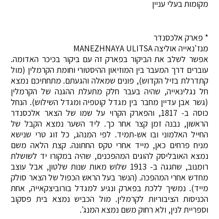
מקומות בעלי עניין
* פארק אלכסנדר
מנז'נאייה אוליצה MANEZHNAYA ULITSA
אפשר לשלב את הביקור בפארק זה עם ביקור בכיכר האדומה.
עוברים דרך המעבר בין המוזיאון ההיסטורי וחומת הקרמלין (מול
קתדרלת בזיל הקדוש), פונים שמאלה והגעתם. מתחתיכם נמצא
חל נגלינאייה, שהיה בעבר חלק מתעלת ההגנה של הקרמלין
(גשר אבן עדיין מחבר בין מגדל קוטפיה ומגדל השילוש). הנחל
כוסה ב- 1817, והפארק הקרוי על שמו של הצאר אלכסנדר
הראשון, נבנה זמן קצר אחר כך. ליד השער נמצא הקבל של
החייל האלמוני ובו אש-תמיד. לפי המנהג, כל זוג טרי שנישא
מניח פרחים כאן, מייד אחרי טקס החתונה. קצת הלאה משם
נמצא האובליסק להוגים המהפכנים, שהיה במקורו יד לשושלת
רומנוב, שחגגה ב- 1913 שלוש מאות שנות שלטון, אבל עוצב
מחדש אחרי המהפכה. (הנשר בעל הראש הכפול של הצאר סולק
מייד). נמשיך ללכת בפארק ונגיע למגדל בורוביצקאייה, אחת
הכניסות הציבוריות לקרמלין. מול הכביש נמצא בית פסקוב
וספריית לנין, ולא רחוק משם נמצא המנג'.