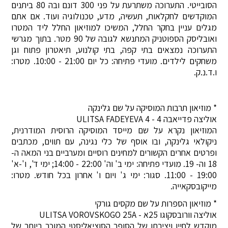
הסובייטי. התערוכה משתרעת על פני 300 דונם ובה 80 ביתנים
המוקדשים לחקלאות, תעשיה, מדע, טכנולוגיה ועוד. אם אתם
מגלים עניין בחקר החלל, המשיכו למוזיאון החלל ליד המטרו
ואובליסק הספוטניק המתנשא לגובה של 90 מטר. בתוך מגרשי
התערוכה נמצאים בתי קפה, בתי קולנוע, תיאטרון פתוח וגן
משחקים לילדים. מועדי פתיחה: כל יום 21:00 - 10:00. מטרו:
ו.ד.נ.ק.
* מוזיאון תרבות המוסיקה על שם גלינקה
אוליצה פדייאבה 4 - ULITSA FADEYEVA 4
המוזיאון נקרא על שם מייסד המוסיקה הרוסית המודרנית,
ניקולאי גלינקה, ובו אוסף של כלי נגינה, עם תווים, מכתבים
ופרטים אחרים הקשורים למחינים רוסיים ומערביים בני המאה ה-
18 וה- 19. מועדי פתיחה: ימי ב' וה' 22:00 - 14:00; ימי ד', ו'-א'
19:00 - 11:00. סגור: ימי ג' ויום ו' אחרון בכל חודש. מטרו:
מייקובסקאייה.
* מוזיאון הספרות על שם מקסים גורקי
אוליצה וורובסקוגו 25א - ULITSA VOROVSKOGO 25A
מוקדש לחייו ויצירתו של הסופר הסוציאליסטי המוכר ביותר של