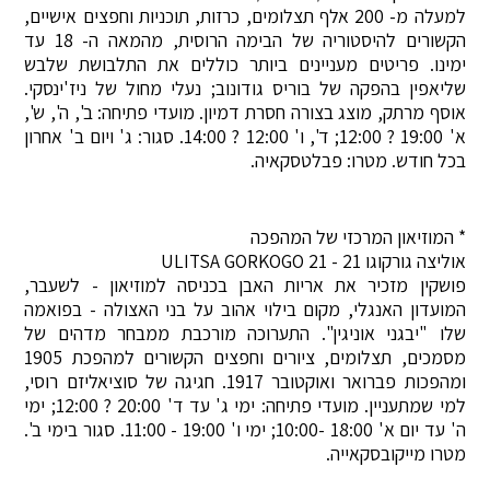
למעלה מ- 200 אלף תצלומים, כרזות, תוכניות וחפצים אישיים,
הקשורים להיסטוריה של הבימה הרוסית, מהמאה ה- 18 עד
ימינו. פריטים מעניינים ביותר כוללים את התלבושת שלבש
שליאפין בהפקה של בוריס גודונוב; נעלי מחול של ניז'ינסקי.
אוסף מרתק, מוצג בצורה חסרת דמיון. מועדי פתיחה: ב', ה', ש',
א' 19:00 ? 12:00; ד', ו' 12:00 ? 14:00. סגור: ג' ויום ב' אחרון
בכל חודש. מטרו: פבלטסקאיה.
* המוזיאון המרכזי של המהפכה
אוליצה גורקוגו 21 - ULITSA GORKOGO 21
פושקין מזכיר את אריות האבן בכניסה למוזיאון - לשעבר,
המועדון האנגלי, מקום בילוי אהוב על בני האצולה - בפואמה
שלו "יבגני אוניגין". התערוכה מורכבת ממבחר מדהים של
מסמכים, תצלומים, ציורים וחפצים הקשורים למהפכת 1905
ומהפכות פברואר ואוקטובר 1917. חגיגה של סוציאליזם רוסי,
למי שמתעניין. מועדי פתיחה: ימי ג' עד ד' 20:00 ? 12:00; ימי
ה' עד יום א' 18:00 -10:00; ימי ו' 19:00 - 11:00. סגור בימי ב'.
מטרו מייקובסקאייה.