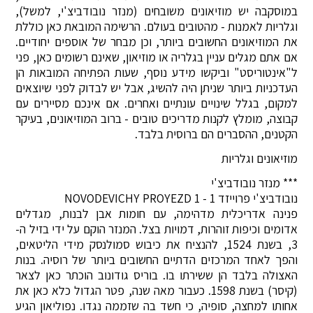
במוסקבה יש מוזיאונים משובחים (מנזר נובודביצ'י, למשל),
וגלריות לאמנות - מהטובים בעולם. הרשימה המובאת כאן כוללת
את המוזיאונים החשובים ביותר, וכן מבחר של אוספים יחודיים.
אם אתם מגלים עניין בגלריה או מוזיאון, שאינם רשומים כאן, פני
ל"אינטוריסט" וביקשו מידע נוסף, שעות הפתיחה המובאות הן
העדכניות ביותר שניתן היה להשיג, אבל יש לבדוק לפני שיוצאים
למקום, בגלל שינויים עונתיים ואחרים. אם אינכם מסיירים עם
קבוצה, מומלץ לקנות מדריכים טובים - ברוב המוזיאונים, בעיקר
הקטנים, ההסברים הם ברוסית בלבד.
מוזיאונים וגלריות
*** מנזר נובודביצ'י
נובודביצ'י פרוייזד 1 - NOVODEVICHY PROYEZD 1
פנינה אדריכלית מדהימה, עם חומות אבן לבנות, מגדלים
אדומים וכיפות זוהרות, דמויות בצל. המנזר הוקם על ידי בזיל ה-
3, בשנת 1524, להנציח את כיבוש סמולנסק מידי הליטאים,
והפך לאחד המרכזים הדתיים החשובים ביותר של רוסיה. בנות
האצולה בלבד הן ששירתו בו. בוריס גודונוב הוכתר כאן לצאר
(קיסר) בשנת 1598. כעבור מאה שנה, פטר הגדול כלא כאן את
אחותו למחצה, סופיה, כי חשד בה שזממה נגדו. נפוליאון הגיע