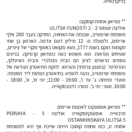
בריקדנאייה.
** מוזיאון אחוזת קוסקובו
אוליצה יונוסטי 2 - ULITSA YUNOSTI 2
משפחת שרמטייב, שבנתה את האחוזה, החזיקה בעבר 200 אלף
אריסים, ולמעלה מ- 12 מיליון דונם אדמה. הארמון בן שתי
הקומות הוקם בשנת 1777, והוא מקושט באוסף מקרי של ציורים,
שטיחים ומראות. הוא משמש כעת כמוזיאון קרמיקה. בניינים
נוספים הראויים לציון הם הבית ההולנדי והבית האיטלקי,
ההרמיטז' (בסגנון צרפתי) והגרוטו. להקת התיאטרון הנודעת של
משפחת שרמטייב, נהגה להופיע בתיאטרון הפתוח ליד החממה.
מועדי פתיחה: ג' עד ו', 19:00 - 11:00; ימי ש', א', 18:00 -
10:00. סגור: ימי ב'. מטרו: זדנובסקאייה.
** מוזיאון אוסטנקינו לאמנות אריסים
פרבאייה אוסטנקינסקאייה אוליצה 5 - PERVAYA
OSTANKINSKAYA ULITSA 5
אחוזה זו, כמו אחוזת קוסובו הייתה שייכת אף היא למשפחת