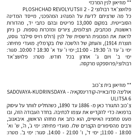
** מוזיאון לנין המרכזי
פלושצ'אד רבולוצי 2 - PLOSHCHAD REVOLYUTSII 2
כל מה שרציתם לדעת על המנהיג המהפכני, מייסד המדינה
הסובייטית. במקום 13,000 פריטים ובהם כתבי יד, מהדורות
ראשונות, מכתבים, תצלומים, ציורים ומזכרות נוספות. כן ניתן
לראות את המכונית הרשמית של לנין (רולס רויס סילבר גוסט,
תוצרת 1914), והעתק של הלשכה שלו בקרמלין. מועדי פתיחה:
ימי ג' עד ה' 19:30 - 11:00; ימי ו' עד א' 18:30 ? 10:00. סגור:
ימי ב' ויום ג' אחרון בכל חודש. מטרו: פלושצ'אד
רבולוצי/פרוספקט מרקסה.
** מוזיאון בית צ'כוב
אוליצה סדובאייה-קודרינסקאיה - SADOVAYA-KUDRINSDAYA
ULITSA 6
צ'כוב התגורר כאן מ- 1886 עד 1890, כשהחליט לוותר על עיסוק
ברפואה כדי להקדיש את עצמו לכתיבה. בחדר העבודה הזה, ובו
מעט מחפציו האישיים, הוא כתב את מחזהו הראשון, איבאנוב,
ורבים מהסיפורים הקצרים שלו. מועדי פתיחה: ימי ג', ה', ש' וא'
18:00 - 11:00; ימי ד', ו' 21:00 - 14:00. סגור: ימי ב'. מטרו: