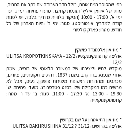
כפי שהסופר הניח אותם, כולל חדר העבודה שם כתב את התחיה,
מותו של איוואן איליץ' וסונטת קרויצר. מועדי פתיחה: ימי ג' עד
ימי א', 17:00 - 10:00 (הביקור בלוויית מדריך בלבד. יש לפנות
קודם למדריך אינטוריסט). סגור: ימי ב' והיום האחרון של כל
חודש. מטרו: פארק קולטורי.
* מוזיאון אלכסנדר פושקין
אוליצה קרופוטקינסקאייה 12/2 - ULITSA KROPOTKINSKAYA
12/2
מוקדש לחייו וליצירתו של המשורר הלאומי של רוסיה, שמת
אחרי שנפגע בדו קרב בשנת 1837. רהיטים תקופתיים, ציורים,
מכתבים ומהדורות ראשונות מיצירות פושקין. נעים, אבל לא
מרשים כמו המקבילה שלו בסנט פטרסבורג. מועדי פתיחה: ש'
19:30 - 13:00; א' 17:30 - 11:00. סגור: ב' עד ו'. מטרו:
קרופוטקינסקאייה.
* מוזיאון התיאטרון על שם בקרושין
אוליצה בקרושינה 31/12 ? ULITSA BAKHRUSHINA 31/12