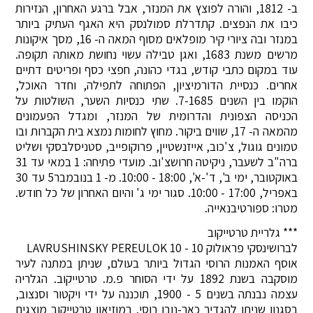
ב- 1812, והורה לפוצץ את המנזר, אבל ברגע האחרון, הנזירות
כיבו את הנפצים. קתדרלת סמולנסק היא האגף העתיק ביותר
במנזר ובה ציורי קיר מופלאים מסוף המאה ה- 16, מסך איקונות
מרשים משנת 1683, ואגן טבילה עשוי נחושת מאותה תקופה.
עוד במקום כתבי קודש, בגדי כהונה, חפצי כסף ופריטים דתיים
אחרים. כנסיית הדורמיציון, הפתוחה לתפילה, וחדר האוכל,
הוקמו בין השנים 7-1685. שתי כנסיות השער, השולטות על
הכניסה הצפונית והדרומית של המנזר, ומגדל הפעמונים
מהמאה ה- 17, שווים ביקור. מחוץ לחומות נמצא בית הקברות ובו
טמונים גוגול, צ'כוב, אייזנשטיין, פרוקופייב, סטניסלבסקי ושליט
ברה"ב לשעבר, ניקיטה חרושצ'וב. מועדי פתיחה: 1 במאי עד 31
באוקטובר, ימי ב', ד'-א', 18:00 - 10:00. מ- 1 בנובמבר5 עד 30
באפריל, 17:00 - 10:00. סגור ימי ג' והיום האחרון של כל חודש.
מטרו: ספורטיבנאייה.
*** גלריית טרטייקוב
לברושינסקי פראולוק 10 - LAVRUSHINSKY PEREULOK 10
אוסף האמנות הרוסי הגדול ביותר בעולם, שניתן במתנה לעיר
מוסקבה בשנת 1892 על ידי הסוחר פ.מ. טרטייקוב. הגלריה
עצמה נבנתה בשנים 5 - 1900, תוכננה על ידי ויקטור וסנצוב,
בסגנון שניתן להגדיר כאר-נובו רוסי. במוזיאון טרטייקוב מוצגים