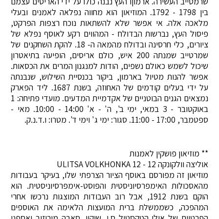
שרמטייב העשירה. ארמוןו העץ נבנה כולו על ידי האריסים עצמם
בין 1798 - 1792. המוזיאון הוא מחווה נפלאה לאמנים ובעלי
מלאכה אלה. אי אפשר שלא להשתאות נוכח רצפות הפרקט,
פיסול העץ, נברשות הבדולח - המהווים רקע לאוסף נפלא של
ציורים, כלי חרסינה ובדולח מהמאה ה- 18. להקת השחקנים של
שמרטייב שמנתה 200 איש, כולם אריסים, הופיעה בתיאטרון
שיכול לשמש כאולם נשפים, הודות למנגנון המרים את הכסאות.
אפשר להנות מטיול בארמון, ביקור בכנסיית השילוש, שנבנתה
על ידי בעלים קודמים של האחוזה, בשנת 1687. ליד הפארק
נמצאים הגנים הבוטניים של אקדמיית המדעים. מועדי פתיחה: 1
באוקטובר - 3 במאי, ימי ב', ה' - א' 14:00 - 10:00. מאי -
ספטמבר, 17:00 - 11:00. סגור: ימי ג' וימי ד'. מטרו: ו.ד.נ.ק.
** מוזיאון פושקין לאמנות
אוליצה וולקונקה 12 - ULITSA VOLKHONKA 12
מוזיאון זה מפורסם באוסף הציור הצרפתי שלו, בעיקר בעבודות
מהאסכולות האימפרסיוניסטית והפוסט-אימפרסיוניסטית. הוא
הוקם בשנת 1912, אבל רוב העבודות המוצגות נרכשו אחרי
המהפכה, כשממשלת ברית המועצות הלאימה את האוספים
הפרטיים של אילי הטקסטיל ס.י. שוקין, סאבה מורוזוב ואספני