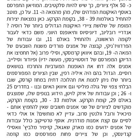
כ- 50 אלף ציורים, כך שיש להיות סלקטיבים. המוזיאון התפרסם
באוסף האיקונות המדהים שלו, מהן מהמאה ה- 11. על כן, מוטב
להתחיל באולמות 39 - 38, בקומת הקרקע. כאן נמצאות יצירות
המופת של שלושת ציירי האיקונות הגדולים ביותר של רוסיה ?
אנדריי רובליוב, דיוניסיוס ותיאופנס היווני. משם כדאי לעבור
לקומה הראשונה, ולהתחיל באולם 11, ובו עבודות של
הפרדוויז'ניקי, קבוצה של אמנים מורדים משנות השבעים של
המאה ה- 19, ובהם איוואן קרמסקוי, וסילי פרוב (אל תחמיצו את
הדיוקן המפורסם של דוסטוייבסקי, מעשה ידיו) ופיודור וסילייב.
אמנים אלה דחו את האופנות המערביות והתרכזו בנושאים
רוסיים. הגדול בהם היה איליה רפין, שבין הציורים המפורסמים
ביותר שלו ניתן למנות את תהלוכה דתית במחוז קורסק, שובו
הבלתי צפוי של גולה פוליטי וגם איוואן האיום ובנו - בחדרים 25
ו- 26 ; וכן עבודות של איזק לויטן, הידוע בנופים שלו, שמוצגים
באולם 29, קומת הקרקע. אולמות 33 - 30, בקומת הקרקע,
מוקדשים לציורים של שני אמנים חשובים שאין להחמיץ אותם -
מיכאיל ורובל וולנטין סרוב. עדיין לא מותשים? אז אולי כדאי
לסיים עם קצת אמנות מודרנית. אוסף טרטייקוב כולל עבודות
של אמנים ידועים כמו מארק שאגאל, קזימיר מלביץ' וואסילי
קנדינסקי, וכן של ציירים פחות מפורסמים כמו קוזמה