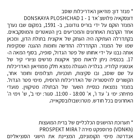
* מנזר דון: מוזיאון האדריכלות שוסב
דונסקאיה פלושצ'אד 1 - DONSKAYA PLOSHCHAD 1
המנזר הוקם על ידי בוריס גודונוב, ב- 1591, במקום שבו נערך
אחד הקרבות האחרונים והמכריעים בין הטאטרים והמוסקבאים.
בקתדרלה העתיקה היה העתק של איקונית בתולת הדון, ומכאן
שמו של המנזר. הקתדרלה החדשה וחומות ההגנה שמקיפות
אותה נבנו על ידי אחותו של פטר הגדול, סופיה, בסוף המאה ה-
17. בכנסיה ניתן לראות מסך איקונות מרשים וציורי קיר של
אנטוניו קלודיו. בגלריה העגולה נמצא חלק ממוזיאון האדריכלות
על שם שוסב, ובו סקיצות, תוכניות, תצלומים וחומר אחר,
הקשורים להיסטוריה של האדריכלות הרוסית, מימי פטר הגדול.
במנזר נמצאת כנסיית השער של הבתולה מטיקווין. מועדי
פתיחה: ימי ג' עד ו', א' 18:00 - 11:00. סגור: ימי ב', ש' וימי ה'
האחרונים בכל חודש. מטרו:שבולובסקאייה.
* תערוכת ההישגים הכלכליים של ברית המועצות
(VDNKh) פרוספקט מירה ? PROSPEKT MIRA
אנדרטה מימי הקומוניזם, המציינת את הישגי הסוציאליזם