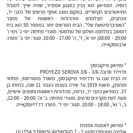
רוסיה. המוזיאון הוא בניין בסגנון אמפייר, שהיה שייך למנהל
התיאטרונים הקיסריים. במקום מוצג אוסף מרשים של כתבי יד,
מכתבים, תצלומים ומהדורות ראשונות של מחבר
"האוניברסיטאות שלי". הבית המרשים יותר במספר 50 הוא בית
רוסטוב במלחמה ושלום של טולסטוי. מועדי פתיחה: ימי ג' וימי ו'
20:00 - 08:00; ימי א', ד', ה' 17:00 - 10:00. סגור: ימי ב' מטרו:
ארבטסקאייה.
* מוזיאון מייקובסקי
פרוייזד סרובה 3/6 - PROYEZD SEROVA 3/6
זה הבית שבו גר ולדימיר מייקובסקי, משורר פוטוריסטי, מחזאי
ומהפכן, משנת 1919 עד שירה בעצמו כעבור 11 שנה, בהיותו בן
37. במוזיאון כתבי יד, כרזות, מהדורות ראשונות וחפצים אישיים,
מעת לעת מקרינים סרטים. מועדי פתיחה: ב' וה' 20:00 - 12:00;
ג', ו' וא', 18:00 - 10:00. סגור: ימי ד'. מטרו: דז'רזינסקאייה.
* מוזיאון לאמנות עממית
אוליצה סטניסלבסקוגו 7 - ULITSA STANISLAVSKOGO 7