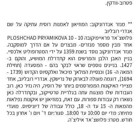
פטרוב-וודקין.
** מנזר אנדרוניקוב: המוזיאון לאמנות רוסית עתיקה על שם
אנדרי רובליוב
פלושצ'אד פראיימיקובה 10 - PLOSHCHAD PRYAMIKOVA 10
אחד מבין מספר מנזרים- מבצרים על אם הדרך למוסקבה.
מנזר אנדרוניקוב נוסד בשנת 1359 על ידי המטרופוליט אלכסיי.
בניין האבן הלבן והמרשים הוא קתדרלת המושיע, והוקם ב-
1427. בניינים נוספים שראוי לבקר בהם - המסעדה (תחילת
המאה ה- 16) וכנסיית המלאך מיכאל ואלקסיוס הקדוש (1739 -
1694), דוגמה מעולה לבארוק של נרישקין. אנדריי רובליוב, אחד
מציירי האיקונות המפורסמים ביותר של רוסיה, היה נזיר כאן. רוב
העבודות שלו מוצגות עתה בגלריית טרטייקוב, ובקתדרלה כאן
נשארו רק עבודות ספורות. עם זאת, במוזיאון יש איקונות נפלאות
מהמאות ה- 15 עד ה- 18, כולל עבודה של דיוניסיוס. מועדי
פתיחה: מדי יום 10:00 עד 18:00. סגור:יום ד' ויום ו' אחרון בכל
חודש. מטרו: פלושצ'אד איליצ'ה.