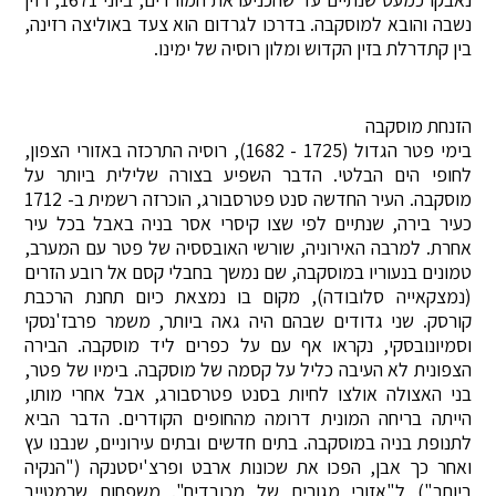
נשבה והובא למוסקבה. בדרכו לגרדום הוא צעד באוליצה רזינה,
בין קתדרלת בזין הקדוש ומלון רוסיה של ימינו.
הזנחת מוסקבה
בימי פטר הגדול (1725 - 1682), רוסיה התרכזה באזורי הצפון,
לחופי הים הבלטי. הדבר השפיע בצורה שלילית ביותר על
מוסקבה. העיר החדשה סנט פטרסבורג, הוכרזה רשמית ב- 1712
כעיר בירה, שנתיים לפי שצו קיסרי אסר בניה באבל בכל עיר
אחרת. למרבה האירוניה, שורשי האובססיה של פטר עם המערב,
טמונים בנעוריו במוסקבה, שם נמשך בחבלי קסם אל רובע הזרים
(נמצקאייה סלובודה), מקום בו נמצאת כיום תחנת הרכבת
קורסק. שני גדודים שבהם היה גאה ביותר, משמר פרבז'נסקי
וסמיונובסקי, נקראו אף עם על כפרים ליד מוסקבה. הבירה
הצפונית לא העיבה כליל על קסמה של מוסקבה. בימיו של פטר,
בני האצולה אולצו לחיות בסנט פטרסבורג, אבל אחרי מותו,
הייתה בריחה המונית דרומה מהחופים הקודרים. הדבר הביא
לתנופת בניה במוסקבה. בתים חדשים ובתים עירוניים, שנבנו עץ
ואחר כך אבן, הפכו את שכונות ארבט ופרצ'יסטנקה ("הנקיה
ביותר") ל"אזורי מגורים של מכובדים". משפחות שרמטייב