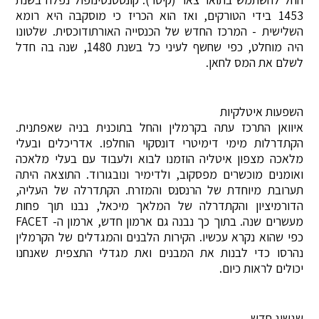
1453 בידי הטורקים, ואז הוא הכריז כי מוסקבה היא רומא
השלישית - המרכז החדש של הכנסייה האורתודוכסית. שלטונו
היה מוחלט, כפי שחשף לעיני כל בשנת 1480, שנה בה חדל
לשלם את המס לחאן.
השפעות איטלקיות
איוואן התרכז עתה בקרמלין והחל בתוכנית בניה שאפתנית.
הקתדרלות מימי דימיטרי דונסקוי הוחלפו. אדריכלים ובעלי
מלאכה מצפון איטליה הוזמנו לבוא ולעבוד עם בעלי מלאכה
ואומנים מוכשרים מפסקוב, ולדימיר ונובגורוד. התוצאה היתה
תערובת מיוחדת של הרנסנס והמזרח. הקתדרלה של העליה,
הדורמיציון והקתדרלה של המלאך מיכאל, נבנו תוך פחות
מעשרים שנה. בתוך כך נבנה גם ארמון חדש, ארמון ה- FACET
כפי שהוא נקרא עכשיו. הקירות הלבנים והמגדלים של הקרמלין
נהרסו כדי לבנות את המבנים ואת מגדלי התצפית שאנחנו
יכולים לראות כיום.
שגשוג חדש