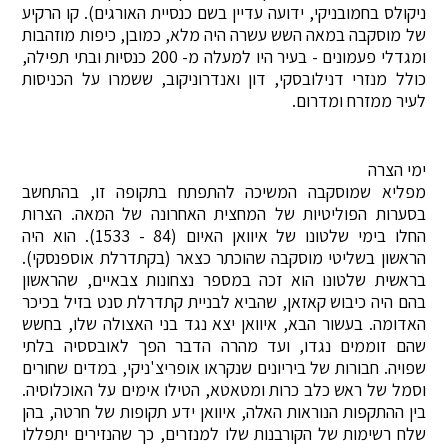
ניקולס בחמובניקי, ידועה עדיין בשם כנסיית האורגים). קו הרקיע
של מוסקבה במאה השש עשרה היה מלא, כמובן, כיפות מוזהבות
ומגדלי פעמונים - בעיר היו למעלה מ- 200 כנסיות ובתי תפילה,
כולל מנזרי דנילובסקי, דון ואנדרוניקוב, ששמרו על הכניסות
לעיר ממזרח ומדרום.
ימי הצרה
מפליא שמוסקבה המשיכה להתפתח בתקופה זו, בהתחשב
בסערות הפוליטיות של המחצית האחרונה של המאה. הצרות
החלו בימי שלטונו של איוואן האיום (84 - 1533). הוא היה
הראשון בשליטי מוסקבה שהוכתר כצאר (בקתדרלת אוספנסקי).
בראשית שלטונו הוא זכה במספר נצחונות צבאיים, שהראשון
בהם היה כיבוש קאזאן, שהביא לבניית קתדרלת סנט בזיל בכיכר
האדומה. בעשור הבא, איוואן יצא נגד בני האצולה שלו, בחשש
שהם זוממים נגדו, ועד מהרה הדבר הפך לאובססיה בלתי
שפויה. חבורות של ביריונים שנקראו אופריצ'ניקי, במדים שחורים
וסמל של ראש כלב כרות ומטאטא, הטילו אימים על האוכלוסיה.
בין ההתקפות הנוראות האלה, איוואן ידע תקופות של חרטה, בהן
שלח רשימות של הקורבנות שלו למנזרים, כך שהנזירים יתפללו