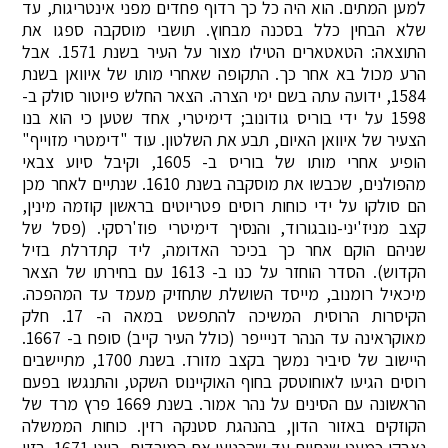
למען המתים. הוא היה כל כך רדוף פחדים מפני אינטריגות, עד
שלא הבחין כלל בסכנה מבחוץ. תושבי מוסקבה ספגו את
התוצאה: הטאטארים הטילו מצור על העיר בשנת 1571. אבל
הרע מכול בא אחר כך. התקופה שאחרי מותו של איוואן בשנת
1584, ידועה עתה בשם ימי הצרה. הצאר החלש פיוטור סולק ב-
1598 על ידי בוריס גודונוב; דימיטרי, אחד שטען כי הוא בנו
הצעיר של איוואן האיום, תבע את השלטון. עוד "דימטרי מזוייף"
הופיע אחרי מותו של בוריס ב- 1605, וקיבל סיוע צבאי
מהפולנים, שכבשו את מוסקבה בשנת 1610. שנתיים לאחר מכן
הם סולקו על ידי כוחות רוסים פטריוטים בראשון קוזמה מינין,
קצב מניז'יני-נובגורוד, והנסיך דימיטרי פוז'רסקי. (פסל של
שניהם הוקם אחר כך בכיכר האדומה, ליד קתדרלת בזיל
הקדוש). הסדר הוחזר על כנו ב- 1613 עם בחירתו של הצאר
מיכאיל רומנוב, מייסד השושלת שתחזיק מעמד עד המהפכה.
הקיסרות הרוסית המשיכה להתפשט במאה ה- 17. חלק
מאוקראינה עד הנהר דניייפר (כולל העיר קייב) סופח ב- 1667.
היישוב של סיביר נמשך בקצב מזורז. בשנת 1700, מתיישבים
רוסים הגיעו לאוחוטסק בחוף האוקיינוס השקט, והתנגשו בפעם
הראשונה עם הסינים על נהר אמור. בשנת 1669 פרץ מרד של
הקוזקים באזור הדון, בהנהגת סטנקה רזין. כוחות הממשלה
נאבקו כמעט שנתיים עד שהכניעו את המורדים, ביוני 1671, רזין