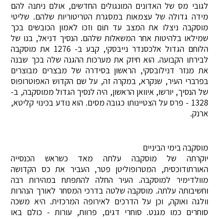
לגובי מס של האדונים המונגולים החדשים, אולם ניתנה להם
מידה גדולה של עצמאות במסגרת הטריטוריות שלהם. שליטי
מוסקבה ניצלו את המצב עד תום וזכו לאמון הכובשים בכך
שמילאו בלהיטות אחר המשאלות שלהם. הנסיך דניאל, בנו של
הלוחם הגדול אלכסנדר נייבסקי, קבע ב- 1276 את מוסקבה
לבירתו הקבועה. הוא חיזק את מערכות ההגנה שלה בכך שבנה
את מנזר דנילובסקי, הראשון בסידרה של מבצרים מבוצרים
בפרברי העיר, שנקרא, במקרה זה, על שם הקדוש האפוטרופוס
של הנסיך, יורשו, איוואן הראשון, היה לנסיך הגדול ממוסקבה, ב-
1328 - פרס על הצטיינותו כגובה מסים. הוא נודע בכינוי קליטא,
ארנק.
מוסקבה בימי הביניים
יוקרתה של מוסקבה עלתה מאד כשראש הכנסייה
האורתודוכסית, המטרופוליטן פטר, העביר את כס הקדושה
מוולדימיר למוסקבה. העיר החלה להתפתח במהירות רבה
וחשיבותה עלתה. מוסקבה שלטה בדרכי המסחר לאורך הנהרות
וולגה ואוקה, וכן על הדרכים לאירופה המרכזית. היא משכה
סוחרים כמו מגנט. סוחרי דגים, פרוות, עורות - כולם באו