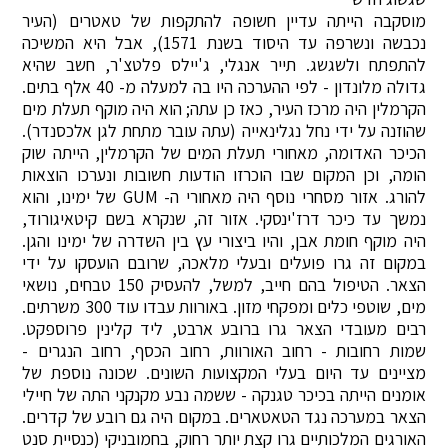
מוסקבה הייתה עדיין חשופה להתקפות של טאטרים (העיר
נכבשה ונשרפה עד היסוד בשנת 1571), אבל היא המשיכה
להתפתח ולשגשג. תייר אנגלי, ג'יילס פלטצ'ר, חשב שהיא
גדולה מלונדון - לפי ההערכה היו בה למעלה מ- 40 אלף בתים.
הקרמלין היה מרכז העיר, כאז כן עתה; הוא היה מוקף תעלת מים
שהוזנה על ידי נחל נגלינאייה (עתה עובר מתחת לגן אלכסנדר).
הכיכר האדומה, מאחורי תעלת המים של הקרמלין, הייתה שוק
הומה, וכן המקום שבו הוכרזו הודעות חשובות ונערכו הוצאות
להורג. אזור מסחרי נוסף היה מאחורי ה- GUM של ימינו, והוא
נמשך עד כיכר דרז'ינסקי. אזור זה, שנקרא בשם קיטאיגורוד,
היה מוקף חומת אבן, והיו ביצורי עץ בין השדרה של ימינו והגן.
במקום זה גרו פועלים ובעלי מלאכה, שרובם הועסקו על ידי
הצאר. הטיפול בהם חייב, למשל, להעסיק 150 טבחים, נושאי
מים, שוטפי כלים ומפקחי מזון. באורוות עבדו עוד 300 משרתים.
רבים מעובדי הצאר גרו ברובע ארבט, ליד קלינין פרוספקט.
שמות רחובות - רחוב האורוות, רחוב הכסף, רחוב הנגרים -
מציינים עד היום בעלי המקצועות השונים. שכונה נוספת של
אומנים הייתה בכיכר טגנקה - ששמה נבע מקנקני התה של חיילי
הצאר במערכה נגד הטאטארים. במקום היה גם רובע של קדרים.
האורגים המלכותיים גרו קצת יותר רחוק, בחמובניקי (כנסיית סנט