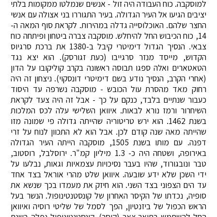
למוסקבה. כוח העבודה היה זול - אנשים שנמלטו ממקומות בלתי
יציבים הגיעו אל העיר הגדולה. בעיר התגוררו בני אצולה עם אנשי
החצר שלהם. האוכלוסייה גדלה במהירות. לקראת סוף המאה ה-
14, כוח הכיבוש החל להיחלש. מוסקבה צברה ביטחון ופיתחה כוח
צבאי. הנסיך הגדול דימיטרי קיבל ב-1380 את ברכת סרגיוס
הקדוש, מייסד מנזר סרגייבו (כעת זגורסק). הוא יצא נגד
הטאטארים ואלה ספגו תבוסה ראשונה בקרב קוליקובו על הדון
(אחרי הקרב, הנסיך נודע בשם דימיטרי דונסקוי). ניצחון זה היה
רחוק מאד מהסרת עול הכובש - מוסקבה נשרפה עד היסוד
כעבור שנתיים בלבד, כנקם על כך - אבל זה היה צעד לקראת
השיחרור ורמז נורא לבאות. איוואן השלישי עלה לכס המלכות
בשנת 1462. הוא ירש טריטוריה שהייתה גדולה פי שמונה מזו
שהייתה מאה שנה קודם לכן. אבל הוא לא התכוון לנוח על זרי
דפנה. עם מותו בשנת 1505, מוסקבה הייתה העיר הגדולה
באירופה, ושטחה היה כ- 1.3 מיליון קמ"ר. ירוסלבל, רוסטוב,
טבר ונובגורוד, שהיו בעבר נסיכויות עצמאיות וגאות, נבלעו על
ידי השכן שלא ידע שובעה. איוואן שלט מהרי אוראל בצד אחד
עד הים הצפוני בצד השני. הוא חיזק את מעמדו בכך שנשא את
סופיה, נכדתו של הקיסר האחרון של קונסטנטינופול. הנשר בעל
הראש הכפול של ביזנטיון, הפך לסמל של שליטי רוסיה ואיוואן
החל להשתמש בתואר צאר (קיסר). קונסטנטינופול נפלה בשנת