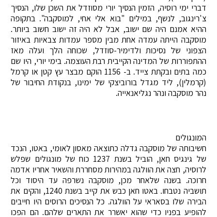
דברי ימי רוסיה, הזמין הנסיך יורי מסוזדל את השכן שלו, הנסיך
צ'רינגוב, לנשף, במילים "בוא אלי אחי, למוסקבה". בתקופה
ההיא אמנם היה שם ישוב, אבל לא היה זה ישוב חשוב ביותר.
מוסקבה הייתה עמדה אחת מבין מספר עמדות צבאיות באיזור
הצפוני של נסיכות ולדימיר-סוזדל, שכוחה הלך ועלה מאז
ההתפוררות של המדינה הקייבית רבת העוצמה. בימי יורי, היו שם
כמה בתים ובקתת צייד. ב- 1156 הוקם מבצר עץ קטן או קרמל
(קרמלין), ליד מגדל בורוביצקי של ימינו, בנקודת החיבור של
נהר מוסקבה ונהר נגליאנאייה.
המונגולים
חשיבותה של מוסקבה גדלה כתוצאה מאסון לאומי, באטו, הנכד
של גינגיס חאן, הוביל בשנת 1237 כוח של מונגולים שפלש
לרוסיה, חצה את הוולגה במהירות מסחררת והשאיר אחריו אדמה
חרוכה. בשנה שלאחר מכן, מוסקבה נשרפה עד היסוד וכל
תושביה נטבחו. באטו חאן כבש את קייב בשנת 1240, והקים את
הבירה שלו בסאראי על הוולגה. כל הנסיכים הרוסים היו חייבים
להופיע בפניו כדי שהוא יאשרר את התארים שלהם. הם הפכו