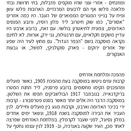
ומוזנחים - אזורי עוני שהיו מוקפים מזבלות, בתי חרושת ובתי
מלאכה פלשו אף הם לרבעים המרכזיים. הארובות פלטו עשן
ופיח על בנייני המגורים המפוארים של העבר. היו כמה אזורים
"אסורים", כמו שוק חיטרוב ליד מלון רוסיה, ורובע הפנסים
האדומים, צפונית לתיאטרון בולשוי. עם זאת, ברובע ארבט היו
עדיין משקים חקלאיים, עם תרנגולות, גני ירק, אורוות. לא לחינם
נקראה מוסקבה בשם "הכפר הגדול". גם מחוץ לעיר היה שפע
של אזורים ירוקים - פארק סוקולניקי, למשל, או גבעות
האנקורים.
מהפכה ומלחמת אזרחים
קרבות עזים ניטשו במוסקבה בעת מהפכת 1905, כאשר פועלים
ומהפכנים הקימו מחסומים ברובע פרסניה, ליד תחנת המטרו
בריקדנאייה. בנובמבר 1917 הבולשביקים תפסו את השלטון.
במוסקבה הדבר היה אלים יותר מאשר בסנט פטרסבורג - קרבות
ירי בכיכר האדומה וארבט, וקרבות מגע בין פועלים וחיילים. לנין
העביר את הבירה למוסקבה בשנת 1918, ונשאר ימים אחדים
במלון נסיונל, לפני שעבר לקרמלין. במלחמת האזרחים שפרצה
לאחר מכן, העיר שקעה באנרכיה, וב- 1919 לנין עצמו נחטף על