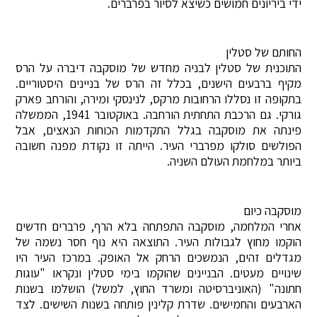
ידי ביריונים חמושים כשיצא לסיור בפרברים.
החותם של סטלין
התוכנית של סטלין לבניה מחדש של מוסקבה דיברה על הרס
מקיף ברבעים הישנים, בכלל זה הרס של בניינים היסטוריים.
בתקופה זו נסללו הרחובות מרקס, לנינסקי ומירה, והורחב פארק
גורקי. גם הרכבת התחתית הורחבה. באוקטובר 1941, הממשלה
פינתה את מוסקבה בגלל התקדמות הכוחות הנאצים, אבל
הפולשים סולקו מפרברי העיר. הייתה זו נקודת מפנה חשובה
ביותר במלחמת העולם השניה.
מוסקבה כיום
אחרי המלחמה, מוסקבה התפתחה בלא הרף, פרברים חדשים
הוקמו מחוץ לגבולות העיר. התוצאה היא נוף חסר נשמה של
מגדלים זהים, הנמשכים הרחק אל האופק. במרכז העיר היו
שינויים מעטים. הבניינים שהוקמו בימי סטלין ונקראו "עוגות
חתונה" (האוניברסיטה ומשרד החוץ, למשל) הושלמו בשנות
הארבעים והחמישים. שדרת קלינין פותחה בשנות השישים. לצד