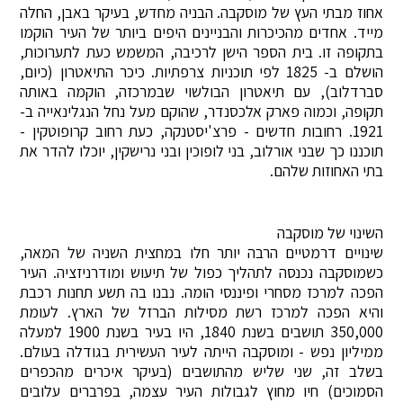
אחוז מבתי העץ של מוסקבה. הבניה מחדש, בעיקר באבן, החלה
מייד. אחדים מהכיכרות והבניינים היפים ביותר של העיר הוקמו
בתקופה זו. בית הספר הישן לרכיבה, המשמש כעת לתערוכות,
הושלם ב- 1825 לפי תוכניות צרפתיות. כיכר התיאטרון (כיום,
סברדלוב), עם תיאטרון הבולשוי שבמרכזה, הוקמה באותה
תקופה, וכמוה פארק אלכסנדר, שהוקם מעל נחל הנגלינאייה ב-
1921. רחובות חדשים - פרצ'יסטנקה, כעת רחוב קרופוטקין -
תוכננו כך שבני אורלוב, בני לופוכין ובני נרישקין, יוכלו להדר את
בתי האחוזות שלהם.
השינוי של מוסקבה
שינויים דרמטיים הרבה יותר חלו במחצית השניה של המאה,
כשמוסקבה נכנסה לתהליך כפול של תיעוש ומודרניזציה. העיר
הפכה למרכז מסחרי ופיננסי הומה. נבנו בה תשע תחנות רכבת
והיא הפכה למרכז רשת מסילות הברזל של הארץ. לעומת
350,000 תושבים בשנת 1840, היו בעיר בשנת 1900 למעלה
ממיליון נפש - ומוסקבה הייתה לעיר העשירית בגודלה בעולם.
בשלב זה, שני שליש מהתושבים (בעיקר איכרים מהכפרים
הסמוכים) חיו מחוץ לגבולות העיר עצמה, בפרברים עלובים