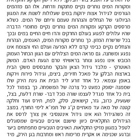
ומקורות המים נותרים נקיים מחנקות וזרחות. אלו הם מזהמים
הגורמים לגידול אצות ירוקות במים שעלולות לשנות את המגוון
הביולוגי של הנחלים והנהרות טעמם וריחם של המים. כשלא
מרססים הקרקע ומקורות המים נותרים נקיים מחומרי הדברה
שהיו עלולים לפגוע בעולם החרקים והדו חיים החיים במים ובכך
בכל שרשרת המזון. כך נותרים מקורות המים, האגמים, הנהרות
והנחלים נקיים כבימי קדם ללא הפרעה ועולם החי והצומח אינו
נפגע ומשתנה. גם מראה המים הצלולים עם הגוון הכחול העמוק
הכובש אינו נפגע ונותר בראשיתי טרם הגעת האדם. המשק
האוטרקי - מלבד גידול הצאן והבקר מתבססים משקי הבית
בארצות הבלקן על מאכל חזירים, ביצים, וגידול פירות וירקות
באופן עצמאי. כל אחד זורע ליד הבית את גינת הירק שלו
שממנה יסופק כמעט כל צרכה של המשפחה. כך בצמוד לכל
בית כל אחד מגדל לעצמו שורה מכל דבר- שורת דלעת, בצל,
שעועית, כרוב, גזר, קישואים, סלק, לפת, תירס ועוד וחלקה
קטנה של מאה עד מאתיים ק״ג של תפו״א לימי החורף. במצב
זה כשהגידול הוא אינו גידול אינטנסיבי אין צורך לרסס את
הגידולים החקלאיים כיוון שישנם אויבים טבעיים שמסוגלים
לטפל במגוון מזיקי החקלאות. האויבים הטבעיים מתפתחים ביער
וברגע שכנימה או אקרית מרימות ראש ומתרבות בגן הירק, מיד