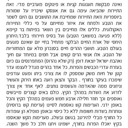
ואינה מבקשת תענוגות קניות או פינוקים מערביים מדי. זאת
התיירות שהביאה עימה גם את אונסקו שיכריז על שמורות
ביוספריות וזאת התיירות שמחייבת את התושבים גם היום לשמר
את הטבע ולפתח את איזור מחייתם על פי כללי התיירות
האקולוגית. כללים אלו מחייבים בין השאר בפיתוח בר קיימא
(ללא פגיעה במשאבי הטבע) ועל בסיס תיירותי בלבד.היתרון
היחסי של אורח החיים הבלקני מתחיל בחיי יום שאינם פוגעים
בעולם הטבע. תושבי ההרים חיים בסנכרון מלא עם המחזוריות
של הטבע. אלו אנשי הרים קשים אבל חמים במיוחד עם חיוך
ואהבת ישראל יוצאת דופן (רק שלא נהרוס) המתפרנסים גם כיום
בעזרת עדרי הכבשים והפרות. כל אחד בהרים מגדל לעצמו עדר
קטן של חיות משק שמספק לו את צורכי ביתו ומעט עודפים
שימכרו בעיקר בחורף . הבקר והצאן רועה באחו הירוק והעשיר
וניזונים ממה שהאדמה והגשמים נותנים. לאף אחד אין צורך
לזרוע את השדות במהלך הקיץ. כולם באים קוצרים מייבשים
ואוספים וכך חוזר חלילה ארבע חמש פעמים במהלך הקיץ והכל
באופן ידני. הערימות קש נאספות לסיינו (ערימת קש ברוסית)
ונותרות בשדות חשופות ללא כל כיסוי ובאופן מופלא הן עומדות
כל החורף מבלי להירטב בגשם ובשלג. מערימות הקש שנאספו
בקיץ יאכלו הפרות בחורף, ישמינו ויתנו חלב כל משך השנה.