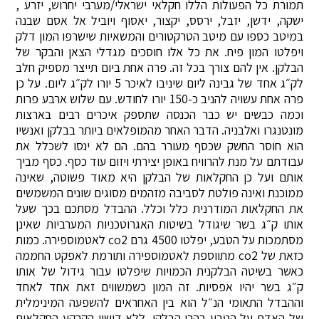
תמורת כל הפעולות הללו חקלאי ישראלי/מערבי יחרוש, יזרע ,
ישקה, ידשן, יזבל, ירסס, יקצור, יאסוף ויוביל אל אסם שבנה
במיטב כספו עם מיטב הטרקטורים והמשאיות שישרפו המון דלק
ויפלטו המון פיח. את כל אלו חוסכים מגדלי הצאן והבקר של
הבלקן. אין להם צורך בכל זה. פרה אחת ביום תייצר מספיק חלב
לק״ג אחד של גבינה ליום שיניבו לאיכר 5 יורו לק״ג ליום. על כן
פרה אחת עשויה להניב כ-150 יורו לחודש. עם שלוש ארבע פרות
וכמה כבשים יש כבר הכנסה שתספק איכרים רבים בארצות
מונטנגרו ואלבניה. הדבר האחר מהמופלאים ביותר בבלקן ואנשיו
הוא חוסר החשק שכסף מעורר בהם. הם לא ינסו לשכלל את
עבודתם על מנת להרוויח באופן יצירתי ויזום עוד כסף. כסף מביך
אותם ועל כן החקלאות של הבלקן היא מאוד פשוטה, שאינה
ממוכנת ואינה פולטת לסביבה מזהמים מסוגים שונים המשמשים
את החקלאות המודרנית כלל וכלל. ההבדל מסתכם בכך שעל
אותו ק״ג בשר שיגודל בשיטות האגרוטכניות המערביות שאינן
מסתמכות על הטבע, יפלטו 4500 גרם co2 לאטמוספירה. כמות
כזאת של co2 מתווספת לאטמוספירה ותורמת לאפקט החממה
כאשר בשיטה הבלקנית הכמויות שיפלטו עבור גידול של אותו
ק״ג בשר יהיו אפסיות. זה המון כשמשווים זאת אחד לאחד
וההבדל התאומי הנ״ל הוא בין האחראים להשפעה המינימלית
של האדם על הטבע בהרי הבלקן. ללא דישון הקרקע החקלאית