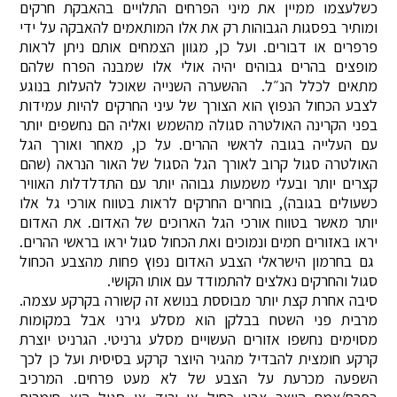
כשלעצמו ממיין את מיני הפרחים התלויים בהאבקת חרקים
ומותיר בפסגות הגבוהות רק את אלו המותאמים להאבקה על ידי
פרפרים או דבורים. ועל כן, מגוון הצמחים אותם ניתן לראות
מופצים בהרים גבוהים יהיה אולי אלו שמבנה הפרח שלהם
מתאים לכלל הנ״ל. ההשערה השנייה שאוכל להעלות בנוגע
לצבע הכחול הנפוץ הוא הצורך של עיני החרקים להיות עמידות
בפני הקרינה האולטרה סגולה מהשמש ואליה הם נחשפים יותר
עם העלייה בגובה לראשי ההרים. על כן, מאחר ואורך הגל
האולטרה סגול קרוב לאורך הגל הסגול של האור הנראה (שהם
קצרים יותר ובעלי משמעות גבוהה יותר עם התדלדלות האוויר
כשעולים בגובה), בוחרים החרקים לראות בטווח אורכי גל אלו
יותר מאשר בטווח אורכי הגל הארוכים של האדום. את האדום
יראו באזורים חמים ונמוכים ואת הכחול סגול יראו בראשי ההרים.
גם בחרמון הישראלי הצבע האדום נפוץ פחות מהצבע הכחול
סגול והחרקים נאלצים להתמודד עם אותו הקושי.
סיבה אחרת קצת יותר מבוססת בנושא זה קשורה בקרקע עצמה.
מרבית פני השטח בבלקן הוא מסלע גירני אבל במקומות
מסוימים נחשפו אזורים העשויים מסלע גרניטי. הגרניט יוצרת
קרקע חומצית להבדיל מהגיר היוצר קרקע בסיסית ועל כן לכך
השפעה מכרעת על הצבע של לא מעט פרחים. המרכיב