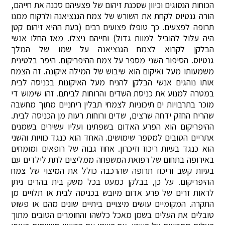
הכוחות הנסוגים וכיוון שסכנת זיהום של פצעיהם סכנה את חייהם,
הורה גנטיוס לקחת את השורש של צמח הגנציאנה ולרקוח ממנו
תרופה לפצעים. כך טופלו פצועים רבים (בעת ההיא זיהום קטן
היה עלול להוביל למוות גדול) וחייהם ניצלו. מאז החלו אנשי
הבלקן לקרוא לצמח הגנציאנה על שמו של המלך
גנטיוס. הסיפור השני מספר על צמח ההיפריקום. היפר בלטינית
משמעותו מעל ואיקום הוא שיבוש של המילה איקונה. זה הצמח
אותו נוהגים אנשי הבלקן להניח מעל האיקונות בכניסה לבית
במטרה למנוע את כניסת השדים והרוחות לביתם. זהו שימוש די
מוכר בתרבויות ים תיכוניות לצמחי תבלין ריחניים מתוך מחשבה
שהריח החזק ידחה שרצים, שדים ורוחות רעות מן הכניסה לבית.
ההיפריקום הוא הפרע האדום בשפתינו ועליו עשירים בשמנים
אתריים הטובים למספר שימושים. האחד הוא כנגד כוויות והשני
הוא כנגד בעיות ריכוז וזיכרון. אחוז גבוה של רופאים ומומחים
באירופה בתחום של רפואת המשפחה ממליצים לתת לילדים עם
בעיות קשב וריכוז תרופה שהרכבה כולל את המיצוי של צמח
ההיפריקום. על כן, בבלקן כמעט בכל משק בית בהרים ניתן
לראות זרים של פרע אדום מיובש בכניסה לבית או תלויים מן
התקרה. המקומיים עושים מיצויים ביתיים שונים מהם או פשוט
טובלים את העלים בשמן מאכל כלשהו והחומרים הטובים מתוך