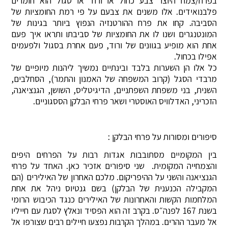
בפרח/צמח היוצר צבע כחול או ורוד או סגול הוא חומרים
פלבנואידים. אלו משנים את צבעם על פי רמת החומציות של
הסביבה. קחו את פרח ההורטנזיה הנפוץ ביותר בגינות של
המונטנגרים ושנו לו את החומציות של סביבתו ותראו איך פעם
אחת הוא מופיע בגוונים של ורוד, פעם אחרת בסגול ולפעמים
אפילו בכחול.
כל אלו הן השערות בלבד ובינתיים נמשיך ליהנות מיופיים של
מרבדי הסגל (קרוב המשפחה של האמנון והתמר), הסחלבים,
השנית, בני משפחת השפתניים, הדיגיטליס, השושן, הגנציאנה,
הזכריני, האדלוויס האוסטרי ושאר פרחי הבלקן הססגוניים.
סיפורים ומסורות על פרחי הבלקן :
בין המקומיים מסתובבות אגדות רבות על הפרחים היפים
והצמחייה המקומית. שני סיפורים אזכיר כאן. האחד על פרחי
הגנציאנה והשני על ההיפריקום. מלכם האחרון של האילירים (הם
המקבילה הכנענית של הבלקן) בשם גנטיוס ניהל את אחת
המלחמות הקשות והאחרונות של האילירים כנגד הכיבוש הרומי
בשנת 167 לפנה״ס. בקרב זה הוא הפסיד ונאלץ לסגת עם חייליו
אל מעבר ההרים. במהלך הקרבות נפצעו חיילים רבים שצורפו אל