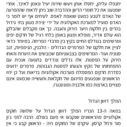
יתנפלו עליהן, יחסלו אותן ויעשו שירות יעיל ונאמן לאיכר. אחרי
שמנענו את כל חומרי הדשן וההדברה שוב ניתן לראות שההפרעה
של האדם לטבע כמעט שואפת לאפס. לעיתים אף יש לומר כי
האדם מועיל למערכת האקולוגית על ידי יצירת מגוון בתי גידול
בהרים בין חלקות היער הירוק והעבה. כך אנו מקבלים שהבלקן
הוא עולם אדיר, מופלא ומגוון באופן בלתי רגיל של חרקים יפים
ומרשימים בגודלם החיים בקיץ בין מרבדי הפריחה. במיוחד כדאי
לציין את חלקם של הפרפרים הגדולים - הלבנין, הנימפיות, זנב
סנונית ועוד- המרשימים בצבעוניותם שכובשים את היערות והאחו
הירוק על הפסגות. אלו גדלים ונודדים בתנועה אנכית עם
התפתחותו של הקיץ והגעתו לפסגות הגבוהות. פרפרים ידועים
כסדרת חרקים המסמלת מערכות אקולוגיות בריאות ועל כן יהיו
הראשונים שנפגעים מזיהום של חקלאות ותעשייה שכמעט אינם
מצויים בארצות כמו אלבניה ומונטנגרו.
המלך דושן הגדול
במאה ה-13 הכריז המלך דושן הגדול על שלושה חוקים
אקולוגיים מהראשונים שנקבעו אי פעם בעולם. הרבה לפני ג׳ון
מור ורחל קרסון. עיקרם של החוקים היה - הראשון קבע כי אין