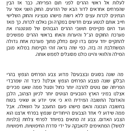
לעלות אל ראשי ההרים לפני תום הפריחה. כבר אז הבין
שהפרחים אחראים לדור הבא של הזרעים. החוק השני אסר על
הנתינים לכרות עצים ללא רשות מישהו מנציגיו והחוק השלישי
חייב אותם לנטוע עצים חדשים במקרה וכן נאלצו לכרות. כך מאז
ועד היום מקיימים תושבי ההרים הגבוהים של מונטנגרו את
מערכת החוקים הנ״ל והיערות והאחו בראשי ההרים ממשיכים
להתקיים יחד עימם בדו קיום כחלק מתוך מערכת אחת גדולה
המשתלבת זה בזה. כפי שזה נראה זוהי הקיימות במלוא מובן
המילה והלוואי והיינו כולנו מסוגלים לממש אותה.
מה שונה בסוגים ובצבעים? מדוע צבע הפרחים הנפוץ בהרי
הבלקן שונה מצבע הפרחים הנפוץ אצלנו? כיצד זה שמרבדי
הפריחה שם נוטים להרבה יותר כחול וסגול ממה שאנו מכירים
אצלנו במיני הארץ הטבעיים הנוטים יותר לכיוון הצהוב, הלבן
והאדום? התשובה המידית היא כי איני יודע או שאיני בטוח
בתשובה הנכונה והאם מישהו פעם התעכב על השאלה. אבל
ממה שידוע לי אחד הצבעים הייחודיים שנפוץ בפרחי ארצנו הוא
הצבע האדום. צבע זה מתאים במיוחד לפרחי צלחת (כלניות
למשל) המתאימים להאבקה על ידי סדרת החיפושיות. חיפושיות