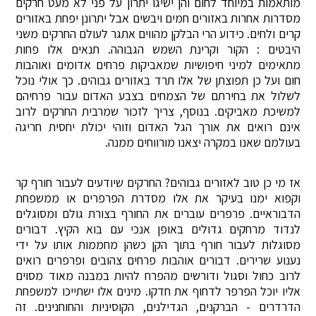
מותאמות במיוחד לחום והן ישיגו יתרון על פני לא מעט חרקים
מסדרות אחרות באזורים חמים ויבשים אבל יתרונן יפחת באזורים
קרים ולחים. כידוע הרי הבלקן מהווים אתגר לעולם החרקים משני
היבטים : הקור וקרינת השמש הגבוהה. תנאים אלו פחות
מתאימים למיני חיפושיות שמאביקות פרחים אדומים ואוהבות
חום ועל כן תפוצתן של אלו תרד באזורים גבוהים. כך אולי נוכל
לשלול את בחירתם של הצמחים בצבע האדום עבור פרחיהם
למשיכת מאביקים. בנוסף, צריך לזכור שמרבית החרקים לרוב
אינם רואים את אורך הגל האדום וזוהי יכולת יחסית חריגה
בעולמם שאנו במקרה יצאנו מורווחים ממנה.
אז מי כן טוב לאזורים גבוהים? החרקים שיודעים לעבור חורף קר
וקפוא ימנו בעיקר את אלו מסדרת הפרפרים או ממשפחת
הדבוראיים. פרפרים עוברים את החורף בצורת גולם ומסוגלים
לנדוד מרחקים גדולים באופן אנכי עם בוא הקיץ. דבורים
מסוגלות לעבור חורף בתוך הקן כשהן מחממות אותו על ידי
נענוע שרירים. דבורים אוהבות פרחים צהובים ופרפרים רואים
לרוב כחול וסגול ודורשים מהפרח להיות במבנה מאוד מסוים
אליו יוכל הפרפר לדחוף את חדקו. מינים אלו ישתייכו למשפחת
הדרדרים - הברקנים, הגדילנים, הקוסיניות והחוחנינים. זה