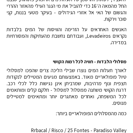
החל מהמאה ה־16 כדי להוביל את מי הנגר העילי מהאזור ההררי
והגשום של האי אל אזורי הגידולים - בעיקר מטעי בננות, קני
סוכר וירקות.
האנשים האחראים על הזרימה והוויסות של המים בלבדות
נקראים Levadeiros, ועבודתם נחשבת מהעתיקות והמסורתיות
במדירה.
מסלולי הלבדות - חוויה לכל רמות הקושי
לאורך תעלות המים נוצרו שבילי הליכה צרים שהפכו למסלולי
טיול פופולאריים מאוד. באמצעותם מגיעים המטיילים לנקודות
תצפית ונוף מרהיבות, שמרביתן אינן נגישות כלל לכלי רכב.
דרגת הקושי משתנה ממסלול למסלול - חלקם קלים ומותאמים
לכל המשפחה, ואחרים מאתגרים יותר ומתאימים למטיילים
מנוסים.
כמה מהמסלולים הפופולאריים ביותר:
Rrbacal / Risco / 25 Fontes - Paradiso Valley