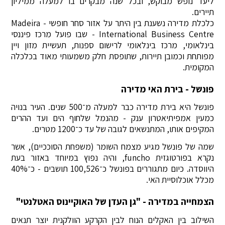
ליעד נופש מבוקש, ובכל שנה מבקרים בו למעלה ממיליון
תיירים.
כלכלת מדירה נשענת בין היתר על אזור סחר חופשי - Madeira
International Business Centre - שבו פועל מרכז פיננסי
בינלאומי, מרכז בינלאומי לרישום ספנות, תעשיית מזון ויין
מפותחת וכמובן תיירות, שתופסת חלק משמעותי מאוד בכלכלה
המקומית.
פונשל - בירת האי מדירה
פונשל היא בירת מדירה כבר למעלה מ־500 שנים. העיר בנויה
כמעין אמפיתיאטרון ענק - מהנמל שלחוף הים ועד ההרים
המקיפים אותו, המתנשאים לגובה של עד כ־1200 מטרים.
שמה של פונשל מגיע מצמח השומר (משפחת הסוככיים), אשר
נקרא בפורטוגזית funcho, והיה נפוץ במיוחד באזור בעת
היווסדה. כיום מתגוררים בפונשל כ־100,526 תושבים - כ־40%
מכלל אוכלוסיית האי.
הצמחייה במדירה - "גן העדן של האוקיינוס האטלנטי"
השילוב בין האקלים הנוח לבין הקרקע הוולקנית יוצר תנאים