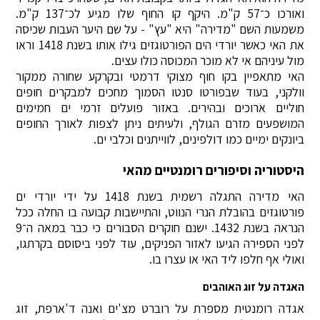
ואורכו כ־57 ק"מ. היקף קו החוף שלו מגיע לכ־137 ק"מ.
משמעות השם "מדירה" היא "עץ" - על שם היער העבות שכיסה
את האי כאשר יורדי הים הפורטוגזים גילו אותו בשנת 1418 וראו
מול עיניהם אי לא מוכר המכוסה כולו עצים.
האי מתאפיין בקו חוף מצוקי דרמטי ובקרקע שחורה ממקור
וולקני, בעוד שבפורטו סנטו הסמוך מחכים למבקרים חופים
חוליים ארוכים ובהירים. באזור פועלים זרמי ים חמימים
המושפעים מזרם הגולף, ולעיתים ניתן לצפות לאורך החופים
ביונקים ימיים כמו דולפינים, לווייתנים וכלבי ים.
היסטוריה וסיפורים רומנטיים מהאי
האי מדירה התגלה רשמית בשנת 1418 על ידי יורדי ים
פורטוגזים בהובלת הנרי הנווט, והתיישבות קבועה בו החלה ככל
הנראה בשנת 1432. ישנם חוקרים הסבורים כי כבר במאה ה־9
לפני הספירה הגיעו לאזור הפניקים, עוד לפני ביסוסם בקרתגו,
ואולי אף חלפו ליד האי או עצרו בו.
האגדה על זוג האוהבים
אגדה רומנטית מספרת על רוברט מצ'ים ואנה ד'ארפת, זוג