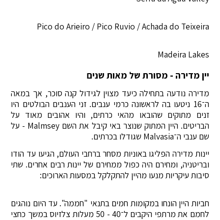
Pico do Arieiro / Pico Ruvio / Achada do Teixeira
Madeira Lakes
יין מדירה - מסורת של מאות שנים
מדירה נודעה בתחילה כיעד מצוין לגידול קנה סוכר, אך במאה
ה־16 ניטעו בה לראשונה כרמי ענבים. זני הענבים הבולטים היו
זנים מתוקים שהובאו מהאי כרתים, והיו אהובים מאוד על
הבריטים. היין המתוק שנוצר באי קיבל את השם Malmsey - על
שם ענבי ה־Malvasia שגודלו בכרתים.
יינות מדירה הפליגו באוניות מסחר ברחבי העולם, הגיעו עד הודו
ובריטניה, ומחירם היה כפול ממחירם של יינות רבים אחרים. שתי
סיבות עיקריות מנעו מהיין להתקלקל במסעות הארוכים:
חביות היין הונחו במקומות חמים בתנאי "חממה". עד היום נוהגים
לחמם את מרתפי היקבים ל־40 - 50 מעלות צלזיוס במשך כחצי