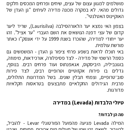
מושלמים למגוון עצום של עצים, שיחים ופרחים המכסים חלקים
גדולים מהאי. לא במקרה מכונה מדירה לעיתים "גן העדן של
האוקיינוס האטלנטי".
בצפון האי נמצא יער הלאורהסילבה (Laurisilva), שריד ליער
קדום של עצי דפנה הנושאים את השם העברי "ער אציל". זהו
יער ייחודי למדירה, שהוכרז בשנת 1999 על ידי אונסק"ו כאתר
מורשת עולמית.
באי תוכלו לראות בשפע פרחי ציפור גן העדן - המשמשים גם
כסמל הרשמי של מדירה - לצד פסיפלורה, אורכידאות, מימוזה,
בוגונביליה, היביסקוס, אגאפנתוס ועוד פרחים רבים. בנוסף,
גדלים בו פירות אקזוטיים וטרופיים רבים, לצד פירות
סוב־טרופיים, וצמחי תבלין שונים. בשל המדרונות התלולים,
מרבית הגידולים החקלאיים מתבצעים בטראסות חקלאיות
מדורגות.
טיולי הלבדות (Levada) במדירה
מה הן לבדות?
המילה Levada מגיעה מהפועל הפורטוגלי Levar - להוביל,
להעביר, לשאת. זהו שמן של תעלות מים ארוכות, פתוחות, שנבנו