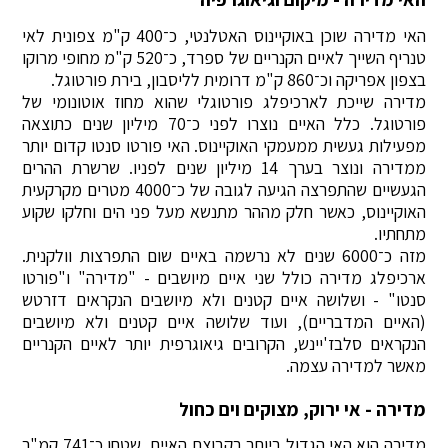
האי מדירה שוכן באוקיינוס האטלנטי, כ־400 ק"מ צפונית לאי
טנריף השייך לאיים הקנריים של ספרד, כ־520 ק"מ מחופי מרוקו
בצפון אפריקה וכ־860 ק"מ דרומית לליסבון, בירת פורטוגל.
מדירה שייכת לארכיפלג פורטוגלי שהוא מחוז אוטונומי של
פורטוגל. כלל האיים נוצרו לפני כ־70 מיליון שנים כתוצאה
מפעילות געשית ממעמקי האוקיינוס. האי פורטו סנטו קדום יותר
ממדירה ונוצר בערך 14 מיליון שנים לפניו. שרשרת ההרים
הגעשיים שהתפרצה הגיעה לגובה של כ־4000 מטרים מקרקעית
האוקיינוס, כאשר חלק מההר מתנשא מעל פני הים וחלקו שקוע
מתחתיו.
מזה כ־6000 שנים לא נרשמה באיים שום התפרצות וולקנית.
ארכיפלג מדירה כולל שני איים מיושבים - "מדירה" ו"פורטו
סנטו" - ושלושה איים קטנים ולא מיושבים הנקראים דזרטש
(האיים המדבריים), ועוד שלושה איים קטנים ולא מיושבים
הנקראים סלבז'יינש, הקרובים גיאוגרפית יותר לאיים הקנריים
מאשר למדירה עצמה.
מדירה - אי ירוק, מצוקים וים כחול
מדירה הוא האי הגדול ביותר בקבוצת האיים, שטחו כ־741 קמ"ר