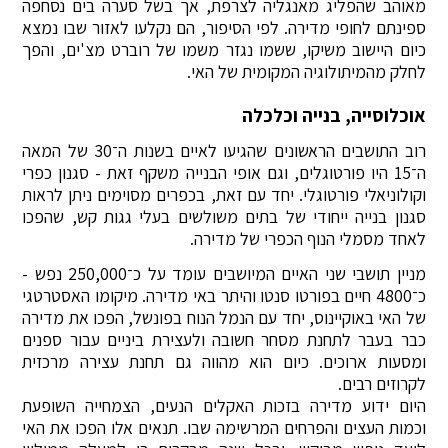
מאוהב שהפליג מאנגליה לצרפת, אך בשל סערה בים נסחפה
ספינתם לחופי מדירה. לפי הסיפור, הם נקלעו לאזור שבו נמצא
כיום היישוב משיקו, ששמו נגזר משמו של רוברט מצ'ים, והפך
לחלק מהמיתולוגיה המקומית של האי.
אוכלוסייה, בנייה וכלכלה
רוב התושבים הראשונים שהגיעו לאיים בשנות ה־30 של המאה
ה־15 היו פורטוגלים, וגם אופי הבנייה משקף זאת - סגנון כפרי
וקולוניאלי פורטוגלי. יחד עם זאת, בכפרים מסוימים ניתן לראות
סגנון בנייה ייחודי של בתים משולשים בעלי גגות קש, שהפכו
לאחד מסמלי הנוף הכפרי של מדירה.
מניין תושבי שני האיים המיושבים עומד על כ־250,000 נפש -
כ־4800 חיים בפורטו סנטו והיתר באי מדירה. מיקומו האסטרטגי
של האי באוקיינוס, יחד עם הנמל הנוח בפונשל, הפכו את מדירה
כבר בעבר לתחנת מסחר חשובה ולעצירת ביניים עבור ספנים
ומסעות ארוכים. כיום הוא מהווה גם תחנת עצירה מרכזית
לקרוזים רבים.
היום ידוע מדירה בזכות האקלים הנעים, הצמחייה השופעת
וכמות העצים והפרחים המרשימה שבו. תנאים אלו הפכו את האי