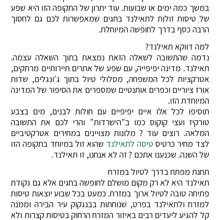
במשך כמה ימים או שבועות. עוד יתרון של התקופה הזו היא שפע
של טיסות זולות לתאילנד בחגים שמאפשרות לכם גם לחסוך
הרבה כסף בדרך לחופשה המיוחלת.
למה דווקא תאילנד?
נדמה שהתשובה לשאלה הזאת נמצאת בתוך השאלה עצמה.
תאילנד. מדינה יפיפייה, עם שפע של אתרים תיירותיים מרתקים,
אטרקציות לכל המשפחה, מסלולי טיול בתוך ג'ונגלים, שדות
אורז ציוריים וכפרים אותנטיים שמספרים את הסיפור של המדינה
המיוחדת הזו.
תוסיפו לכל אלו איים יפיפיים עם חולות לבנים, מים בצבע
טורקיז ועצי קוקוס כמו ב"הישרדות" והרי לכם את התשובה
המלאה. רוצים עוד ? מלונות מצויינים במחירים אטרקטיביים
לצד מחיר כרטיס
טיסה לתאילנד
שהוא זול במיוחד בתקופה הזו
של השנה. שכנענו אתכם ? זה לא אנחנו, זו תאילנד.
תחנת מפתח בדרך לטיול במזרח
תאילנד היא לא רק מקום מושלם לחופשה בחגים אלא גם נקודת
פתיחה טובה לטיול ארוך במזרח. כמעט בכל שבוע יוצאות טיסות
למזרח ולתאילנד בפרט, שנוחתות בבנגקוק עיר הבירה וממנה
קל להגיע ליעדים רבים באיזור המזרח הרחוק בטיסות קצרות ולא