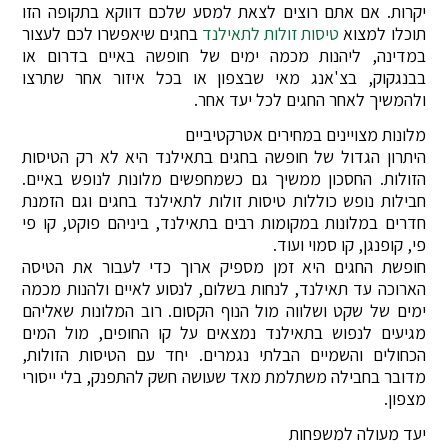
יקרות. אם אתם רוצים לצאת למסע שלכם דווקא בתקופה הזו
תוכלו למצוא
טיסות זולות לתאילנד
בחגים שיאפשרו לכם לעצור
במדינה, ליהנות מכמה ימים של חופשה באיים בדרום או
בבנגקוק, בצ'אנג מאי שבצפון או בכל איזור אחר שתרצו
ולהמשיך לאחר החגים לכל יעד אחר.
מלונות מצויינים במחירים אטרקטיביים
היתרון הגדול של חופשה בחגים בתאילנד היא לא רק הטיסות
הזולות. החסכון ממשיך גם כשמחפשים מלונות לנופש באיים.
חבילות נופש כוללות טיסות זולות לתאילנד בחגים וגם הזמנת
חדרים במלונות במקומות רבים בתאילנד, ביניהם פוקט, קו פי
פי, קופנגן, קו סמוי ועוד.
חופשת החגים היא זמן מספיק ארוך כדי לעבור את הטיסה
הארוכה עד תאילנד, לנחות בשלום, לנסוע לאיים ולהנות מכמה
ימים של שקט ושלווה מול הנוף הקסום. רוב המלונות שאליהם
מגיעים לנפוש בתאילנד נמצאים על קו החופים, מול המים
הכחולים והשמיים הבלתי נגמרים. יחד עם הטיסות הזולות,
מדובר בחבילה משתלמת מאד שעושה חשק להתפנק, בלי ייסורי
מצפון.
יעד מעולה למשפחות