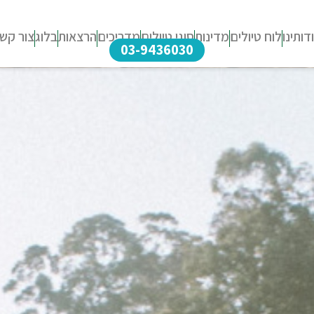
דותינו
לוח טיולים
מדינות
סוגי טיולים
מדריכים
הרצאות
בלוג
צור קש
03-9436030