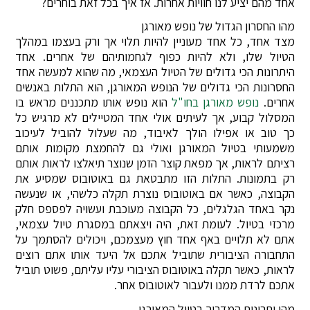
אחד מהם יציע לנו חוויות אחרות. אז איך בכל זאת בוחרים?
מהו החסרון הגדול של נופש מאורגן
מצד אחד, כל אחד מעוניין להיות תלוי אך ורק בעצמו במהלך
הטיול שלו, ולא להיות כפוף לגחמותיהם של אחרים. אחד
היתרונות הכי גדולים של הטיול העצמאי, מה שהוא למעשה אחד
החסרונות הכי גדולים של הנופש המאורגן, הוא התלות באנשים
אחרים.
נופש מאורגן בחו"ל
הוא נופש אותו מתכננים מראש בו
המסלול קבוע, אך לעיתים אולי אחד המטיילים לא מרגיש כל
כך טוב או אפילו הולך לאיבוד, מה שעלול להוביל לעיכוב
משמעותי בטיול המאורגן ואולי גם להחמצת מקומות אותם
רציתם לראות, אך מפאת קוצר הזמן שנוצר תיאלצו לראות אותם
רק בתמונות. התלות הזו מתבטאת גם באוטובוס שמסיע את
הקבוצה, כאשר אם באוטובוס נוצרת תקלה כלשהי, או שנעשה
נקר באחד הגלגלים, כל הקבוצה מעוכבת ועשויה לפספס חלק
מרכזי בטיול. לעומת זאת, היה ויצאתם במסגרת טיול עצמאי,
אתם לא תלויים באף אחד חוץ מעצמכם, ויכולים להסתמך על
התחבורה הציבורית שתוביל אתכם אל היעד אותו אתם רוצים
לראות, כאשר תקלה באוטובוס הציבורי עליו עליתם, פשוט תוביל
אתכם לרדת ממנו ולעבור לאוטובוס אחר.
מהן יתרונות המדריך בטיול המאורגן