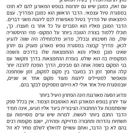
עם זאת, כמובן שיש גם יתרונות בנופש המאורגן להם לא תזכו
במסגרת טיול עצמאי. הדבר הראשון הוא כמובן המדריך. עצם
הימצאותו של מדריך בטיול מאפשרת לכם ליהנות משני דברים.
הדבר המובן מאליו הוא הסברים על כל אתר בו תעצרו. כך,
תוכלו ללמוד בצורה הטובה ביותר על המקום- מהי ההיסטוריה
שלו, מה חשיבותו ובכלל, מדוע מלכתחילה היה שווה להגיע
לכאן. מדריך קבוצה במסגרת נופש מאורגן מעניק גם יתרון
שאינו מובן מאליו והוא ההתמצאות שלו בדרכים והשפה
המקומית בה הוא שולט. בעזרת ההתמצאות בדרך ותקשור עם
בני המקום בשפה אותה הם מבינים, הדרך הופכת להרבה יותר
קלה ונחסך זמן רב במעבר בין מקום למקום, זמן שמתפנה
ומאפשר למטיילים ליהנות מעוד מקום אחד או שניים,
שבמסגרת טיול אחר אולי לא הייתם מספיקים לבקר בהם.
מדוע הסעה מאורגנת הינה הפתרון היעיל ביותר
עוד יתרון בנופש המאורגן הוא האוטובוס הצמוד. אין בכלל ספק
שהסתמכות על התחבורה הציבורית ביעד אליו תגיעו, אינה תמיד
הדבר החכם ביותר לעשות. למרות שיש ערים מסויימות עם
תשתיות נהדרות ותחבורה מדוייקת ומהירה, ישנם מקומות רבים
בהם לא כך הדבר, ואתם עשויים להיאלץ לשלם מחיר לא זול