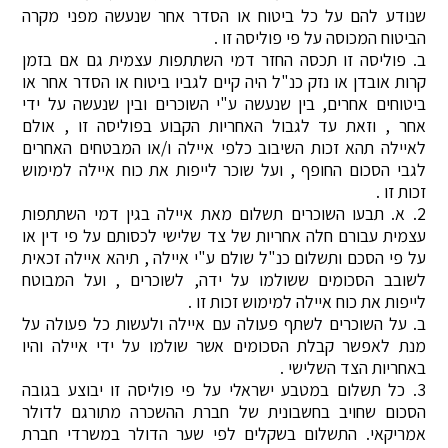
שנודע להם על כל ביטוח או הסדר אחר שנעשה מפני מקרה
הביטוח המכוסה על פי פוליסה זו .
ב. פוליסה זו תכסה החזר דמי השתתפות עצמית גם אם בזמן
קרות אובדן או נזק כנ"ל היה קיים לגביו ביטוח או הסדר אחר או
ביטוחים אחרים, בין שנעשה ע"י השוכרים ובין שנעשה על ידי
אחר , וזאת עד לגבול האחריות הקבוע בפוליסה זו , אולם
לאיילה תהא זכות השיבוב כלפי איילה ו/או המבטחים האחרים
לגבי הסכום החופף , ועל שוכר לייפות את כוח איילה למימוש
זכות זו .
2. א. תבעו השוכרים תשלום מאת איילה בגין דמי השתתפות
עצמית עבורם חלה אחריות של צד שלישי לכסותם על פי דין או
על פי הסכם ותשלום כנ"ל שולם ע"י איילה , תיהא איילה זכאית
לשובב הסכומים ששולמו על ידה, לשוכרים , ועל המבוטח
לייפות את כוח איילה למימוש זכות זו .
ב. על השוכרים לשתף פעולה עם איילה ולעשות כל פעולה על
מנת לאפשר קבלת הסכומים אשר שולמו על ידי איילה והיו
באחריות הצד השלישי .
3. כל תשלום במטבע ישראלי על פי פוליסה זו יבוצע בגובה
הסכום שחויב בחשבונית של חברת ההשכרה מתורגם לדולר
אמריקאי. התשלום בשקלים לפי שער הדולר במשרדי חברת