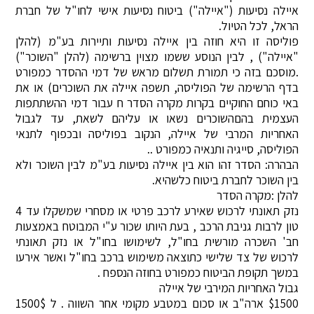
איילה נסיעות ("איילה") ביטוח נסיעות אישי לחו"ל של חברת
הראל, לכל הטיול.
פוליסה זו היא חוזה בין איילה נסיעות ותיירות בע"מ (להלן
"איילה") , לבין הנוסע ששמו מצוין ברשימה (להלן "השוכר")
.מוסכם בזה כי תמורת תשלום מראש של דמי ההסדר כמפורט
בדף הרשימה של הפוליסה, תשפה איילה את השוכרים) או את
באי כוחם החוקיים בקרות מקרה הסדר ח עבור דמי ההשתתפות
העצמית בהםהשוכרים נשאו או עליהם לשאת, עד לגבול
האחריות המרבי של איילה, הנקוב בפוליסה ובכפוף לתנאי
הפוליסה, סייגיה ותנאיה כמפורט ..
הבהרה: הסדר זהו הוא בין איילה נסיעות בע"מ לבין השוכר ולא
בין השוכר לחברת ביטוח כלשהיא.
להלן :מקרה הסדר
נזק תאונתי לרכוש שאירע לרכב פרטי או מסחרי שמשקלו עד 4
טון לרבות גניבת הרכב , בעת היותו שכור ע"י המבוטח באמצעות
חב' השכרה מורשית בחו"ל, לשימושו בחו"ל או נזק תאונתי
לרכוש של צד שלישי כתוצאה משימוש ברכב בחו"ל ואשר אירעו
במשך תקופת הביטוח כמפורט בחוזה הנספח .
גבול האחריות המירבי של איילה
$1500 ארה"ב או סכום במטבע מקומי אחר השווה . ל 1500$