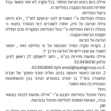
איילה ביום ביצוע הוראת ההחזר. בכל מקרה לא יותר מאשר גבול
אחריות המבטח הנקובה בפוליסה זו.
ביטול הפוליסה
בוטלה הפוליסה ע"י השוכרים לפני יציאתם לחו"ל , ולא הייתה
עילת תביעה על פיה, יוחזרו לשוכרים דמי ההסדר בתנאי כי
בוטלה רכישת הפוליסה ע"י בעל הפוליסה המקורית טרם תחילת
תקופת הביטוח הנקובה .
הודעה על תביעה
1. בקרות מקרה הסדר המכוסה על פי פוליסה זאת , ימסור
השוכר עם שובו לישראל הודעה על כך ל:
איילה נסיעות ותיירות בע"מ , רחוב לישנסקי 27 ראשון לציון.
טלפון 03.9436030
.emali@ayalagroup.co.il פקס 03.9418000.
2. הודעה כאמור תיעשה בכתב ואליה יצורף מסמך של חברת
ההשכרה בחו"ל בו יפורט במפורש הניכוי בגין ההשתתפות
העצמית בה נשא השוכר .
ניהול
ניהול וטיפול בפוליסה יתבצע ע"י "איילה נסיעות לרבות בנושאי
גביה , הוצאות תוספת לפוליסה וטיפול בתביעות .
חוק
חוק כל הליך משפטי על פי פוליסה זו , בין השוכר ובין איילה או