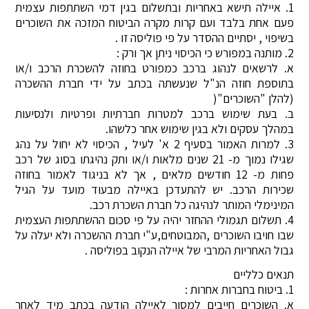
1. איילה תישא באחריות ובתשלום בגין דמי השתתפות עצמית
פעם אחת בלבד ועם קרות מקרה הביטוח המזכה את השוכרים
בשיפוי , יסתיים ההסדר על פי פוליסה זו .
2. מותנה במפורש כי הכיסוי ניתן אך ורק :
א. לרשאים לנהוג ברכב כמפורט בחוזה להשכרת הרכב ו/או
בתוספת חוזה הנ"ל שנעשתה בכתב על ידי חברת ההשכרה
(להלן "השוכרים"(
ב. בעת שימוש ברכב למטרות חברתיות ופרטיות ולנסיעות
במהלך עסקים ולא בגין שימוש אחר כלשהו.
3. למרות האמור בסעיף 2 א' לעיל , הכיסוי לא יחול על נהג
שגילו נמוך מ- 21 שנים מלאות ו/או ותק נהיגתו בסוג של רכב
פחות מ- 12 חודשים מלאים , אך לא בניגוד לאמור בחוזה
שכירות הרכב. יש להתעדכן באיילה מבעוד מועד על הגיל
המינימלי המותר לנהיגה כל חברת השכרת רכב.
4. תשלום תגמולי ההחזר יהיה על פי סכום ההשתתפות העצמית
שבו חויבו השוכרים ,המבוטחים,ע"י חברת ההשכרה ולא יעלה על
גבול האחריות המרבי של איילה הנקוב בפוליסה .
תנאים כלליים
1. ביטוח בחברות אחרות :
א. השוכרים חייבים למסור לאיילה הודעה בכתב מיד לאחר