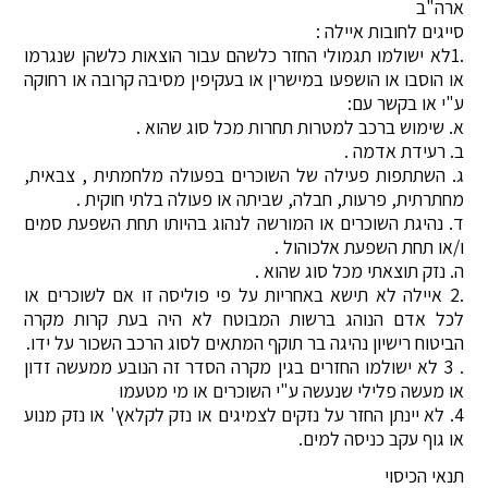
ארה"ב
סייגים לחובות איילה :
.1לא ישולמו תגמולי החזר כלשהם עבור הוצאות כלשהן שנגרמו
או הוסבו או הושפעו במישרין או בעקיפין מסיבה קרובה או רחוקה
ע"י או בקשר עם:
א. שימוש ברכב למטרות תחרות מכל סוג שהוא .
ב. רעידת אדמה .
ג. השתתפות פעילה של השוכרים בפעולה מלחמתית , צבאית,
מחתרתית, פרעות, חבלה, שביתה או פעולה בלתי חוקית .
ד. נהיגת השוכרים או המורשה לנהוג בהיותו תחת השפעת סמים
ו/או תחת השפעת אלכוהול .
ה. נזק תוצאתי מכל סוג שהוא .
.2 איילה לא תישא באחריות על פי פוליסה זו אם לשוכרים או
לכל אדם הנוהג ברשות המבוטח לא היה בעת קרות מקרה
הביטוח רישיון נהיגה בר תוקף המתאים לסוג הרכב השכור על ידו.
. 3 לא ישולמו החזרים בגין מקרה הסדר זה הנובע ממעשה זדון
או מעשה פלילי שנעשה ע"י השוכרים או מי מטעמו
4. לא יינתן החזר על נזקים לצמיגים או נזק לקלאץ' או נזק מנוע
או גוף עקב כניסה למים.
תנאי הכיסוי