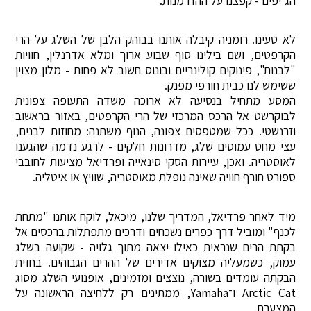
הג'יפים - קפצנו על ההזדמנות.
לא טעינו. רומניה קיבלה אותנו בבוהק הלבן של השלג על הרי
הקרפטים, ושם בילינו סוף שבוע ארוך ומלא אדרנלין, חוויות
"לבנות", פינוקים קולינריים ובונוס חשוב לא פחות - מלון מצוין
ששימש לנו כבית חורפי מפנק.
המסע מתחיל בנסיעה לא ארוכה משדה התעופה צפונית
לבוקרשט אל הרכס המרכזי של הרי הקרפטים, באזור בראשוב
וזרנשטי. ככל שמטפסים צפונה, הנוף משתנה: מחוזות לבנים,
עצי מחט עמוסים שלג, מדרונות חלקים - לרגע נדמה שהגענו
לאוסטריה. ואכן, עיירות הסקי סינאייה ופרדיאל מציעות לחובבי
ספורט חורף חוויה שאינה נופלת מאוסטריה, שוויץ או איטליה.
מיד לאחר פרדיאל, המדריך שלנו, מיכאל, לוקח אותנו "מתחת
לכנף" ומוביל דרך כפרים נשכחים ודרכים מתפתלות ברכסים אל
בקתת הרים שנראית כאילו יצאה מתוך גלויה - שקועה בשלג
עמוק, כשמעליה מצוקים אדירים של ההרים הגבוהים. בחזית
הבקתה עומדים בשורה, נוצצים ומזמינים, אופנועי השלג מסוג
Arctic Cat ו־Yamaha, ממתינים רק ללחיצה הראשונה על
המצערת.