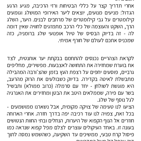
אחרי תדריך קצר על כללי הבטיחות ורזי הרכיבה, מגיע הרגע
הגדול: מניעים מנועים, יוצאים ליער האירופי המושלג וגומעים
קילומטרים על גבי קילומטרים של מרחבים לבנים. היער, השלג
הרך, השקט והעוצמה של כלי הרכב מתמזגים לחוויה שאין דומה
לה - זה בדיוק הבסיס של טיול אופנועי שלג ברומניה, כזה
שמכניס אתכם לעולם של חורף אמיתי.
לקראת הצהריים נכנסים להתחמם בבקתת יער אותנטית, לצד
אח בוערת שמחזירה את התחושה לאצבעות. מפשירים, מחליפים
גרביים, פוסעים יחפים על רצפת העץ בזמן שהצ'ורבה המהבילה
מתבשלת לאיטה בקדירה. בדיוק כשבולעים את הרוק מהרעב,
היא מוגשת לשולחן - יחד עם סרמלה (כרוב ממולא) ותבשיל
בשר עם פירה, שממלאים היטב את הבטן ומחזירים את האנרגיה
לגל נוסף של שלג.
הציעו לנו טעימה של צויקה מקומית, אבל נשארנו ממושמעים -
בכל זאת, צפויה לנו עוד רכיבה יפה בדרך חזרה. אחרי הארוחה
חוזרים אל הנוף הקפוא של היערות, הנחלים ובתי החוות הנטושים
בעונה זו. באחד העיקולים עוצרים לצלם מפל קפוא שנראה כמו
פיסול קרח טבעי, ממשיכים עד השקיעה, כשהשמש נמסה לתוך