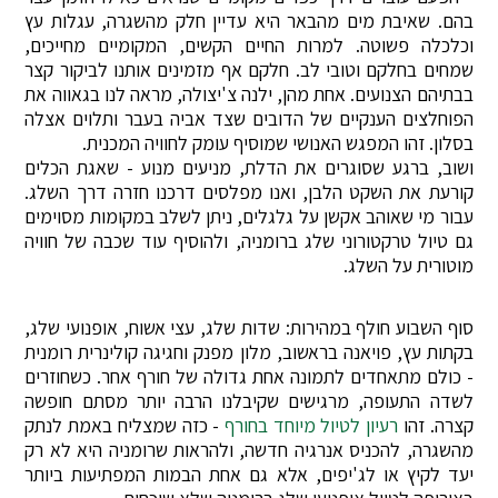
בהם. שאיבת מים מהבאר היא עדיין חלק מהשגרה, עגלות עץ
וכלכלה פשוטה. למרות החיים הקשים, המקומיים מחייכים,
שמחים בחלקם וטובי לב. חלקם אף מזמינים אותנו לביקור קצר
בבתיהם הצנועים. אחת מהן, ילנה צ'יצולה, מראה לנו בגאווה את
הפוחלצים הענקיים של הדובים שצד אביה בעבר ותלוים אצלה
בסלון. זהו המפגש האנושי שמוסיף עומק לחוויה המכנית.
ושוב, ברגע שסוגרים את הדלת, מניעים מנוע - שאגת הכלים
קורעת את השקט הלבן, ואנו מפלסים דרכנו חזרה דרך השלג.
עבור מי שאוהב אקשן על גלגלים, ניתן לשלב במקומות מסוימים
גם טיול טרקטורוני שלג ברומניה, ולהוסיף עוד שכבה של חוויה
מוטורית על השלג.
סוף השבוע חולף במהירות: שדות שלג, עצי אשוח, אופנועי שלג,
בקתות עץ, פויאנה בראשוב, מלון מפנק וחגיגה קולינרית רומנית
- כולם מתאחדים לתמונה אחת גדולה של חורף אחר. כשחוזרים
לשדה התעופה, מרגישים שקיבלנו הרבה יותר מסתם חופשה
קצרה. זהו
רעיון לטיול מיוחד בחורף
- כזה שמצליח באמת לנתק
מהשגרה, להכניס אנרגיה חדשה, ולהראות שרומניה היא לא רק
יעד לקיץ או לג'יפים, אלא גם אחת הבמות המפתיעות ביותר