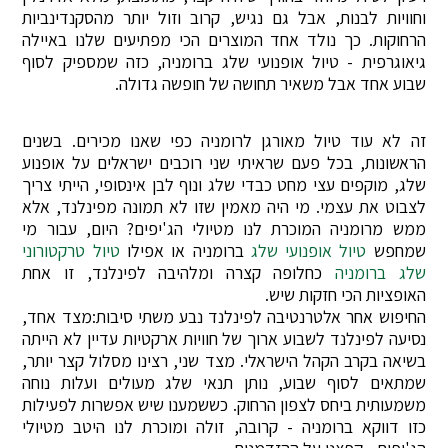
וחוויות לבנות, אבל גם נגיש, קרוב וזול יותר מהסקנדינביות
הרחוקות. כך נולד אחד המוצרים הכי מפתיעים שלנו באיילה
גיאוגרפית - טיול אופנועי שלג ברומניה, כזה שמספיק לסוף
שבוע אחד אבל משאיר תחושה של חופשה גדולה.
זה לא עוד טיול מאורגן לרומניה כפי שאנו מכירים. בשנים
הראשונות, בכל פעם שראיתי שני רוכבים ישראלים על אופנוע
שלג, מוקפים עצי מחט כבדי שלג ונוף לבן אינסופי, הייתי צריך
לצבוט את עצמי. מי היה מאמין שזו לא תמונה מפינלנד, אלא
ממש מרומניה המוכרת לנו מטיולי הג'יפים? היום, עבור מי
שמחפש
טיול אופנועי שלג
ברומניה או אפילו
טיול טרקטורוני
שלג ברומניה
כחלופה קצרה ומלהיבה לפינלנד, זו אחת
האופציות הכי חזקות שיש.
החיפוש אחר אלטרנטיבה לפינלנד נבע משתי סיבות:מצד אחד,
נסיעה לפינלנד לשבוע ארוך של חוויות ארקטיות עדיין לא הייתה
בשיאה בקרב הקהל הישראלי. מצד שני, רצינו מסלול קצר יותר,
שמתאים לסוף שבוע, נותן תנאי שלג מעולים ועלות נוחה
משמעותית ביחס לצפון הרחוק. כששמענו שיש אפשרות לפעילות
כזו דווקא ברומניה - קרובה, זולה ומוכרת לנו היטב מטיולי