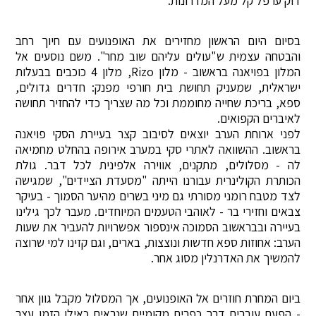
דוק ערפל קל מעל המדרונות.
בסיום היום הראשון מחזירים את האופנועים עם חיוך רחב
והבטחה עצמית ש"עולים עליהם שוב מחר". משם נוסעים אל
המלון בפויאנה בראשוב - מלון Rizo, מלון 4 כוכבים בבעלות
ישראלית, שמעניק תחושת בית חורפי מפנק: חדרים גדולים,
ספא, בריכת שחייה מחוממת וכל מה שצריך כדי להחזיר תחושה
לאיברים הקפואים.
לפני ארוחת הערב יוצאים לסיבוב קצר בעיירת הסקי פויאנה
בראשוב. ההשוואה לאתרי סקי במערב אירופה בהחלט מחמיאה
לה - מסלולים, מתקנים, אווירה אלפינית לכל דבר. גולת
הכותרת הקולינרית עבורנו הייתה "מסעדת הציידים", שמגישה
לצד מטבח רומני מסורתי גם מיני בשרים מהיער הסמוך - בעיקר
צבאים וחזירי בר - לאוהבי הטעמים המיוחדים. מעבר לכך גילינו
בעיירה ובבראשוב הסמוכה אינספור אפשרויות להעביר את שעות
הערב: אחוזות ספא חדשות ונוצצות, בארים, וגם קזינו למי שרוצה
להמשיך את האדרנלין מסוג אחר.
ביום המחרת חוזרים אל האופנועים, אך המסלול מקבל גוון אחר
- הפעם עוברים דרך כפרים מקומיים שנראים כאילו הזמן עצר