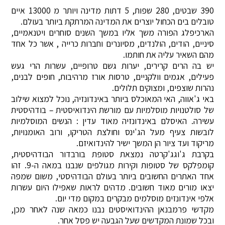
390 שבטים, 280 שפות, 5 דתות מדינה ויותר מ 13000 איים
טובלים בים הכחול יוצרים את המדינה המרתקת ביותר בעולם.
הארכיפלג הפורה משך אליו במשך השנים סוחרים ויטנאמיים,
סיניים, הודים, הולנדים, מסיונרים וחברות כרייה , אשר כל אחד
מהם השאיר עליה את חותמו.
יש בה הרים קרירים, יערות גשם טרופיים, עשרות הרי געש
פעילים, אגמים וולקניים, טרסות אורז מרהיבות, חופים לבנים,
נהרות שוצפים, ומצוקים תלולים.
באי ג'אווה, האי המאוכלס ביותר באינדונזיה, נוכל למצוא שילוב
של סולטנויות מוסלמיות עם מורשת הינדואיסטית – בודהיסטית
עשירה. האיסלם באינדונזיה מאוד עדין : הנשים המוסלמיות
לובשות צעיף מעל הג'ינס וחולצת הטריקו, ורוב האומנויות,
מריקוד ועד ציור הן המשך ישיר להינדואיזם.
בקרבת ג'וגג'קרטה נמצאת סטופת בורבדור הבודהיסטית,
קומפלקס של סטופות וקירות מגולפים שנבנו במאה ה-9. זהו
אחד האתרים החשובים ביותר בעולם הבודהיסטי, משום שמפה
יצאו מורים מאוד חשובים. מדהים לראות שאפילו היום עשרות
אלפי אינדונזים מוסלמים מבקרים במקום מדי יום.
מקדשי פרמבנאן ההינדואיסטים נבנו כמאה שנה לאחר מכן,
ובכל שמונת המקדשים שעל הגבעה יש פסל אחר.