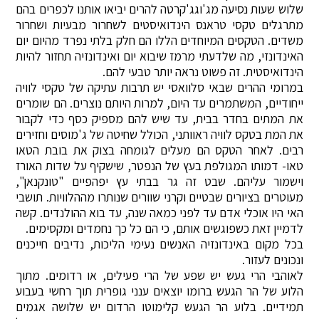
שלוש שעות נסיעה מג'וגג'קרטה להרים יביאו אותנו לכפרים בהם
מתרגלים טקסי טראנס הינדואיסטים לשחרור מבעיות ושחרור
משדים. הטקסים המיוחדים הללו הם חלק בלתי נפרד מהיום יום
האינדונזי, מה שלדעתי מרמז שיבוא יום ואינדונזיה תחזור להיות
הינדואיסטית. זה פשוט נראה יותר טבעי להם.
במרומי ההרים שבאי סלוואסי יש תרבות עתיקה של טקסי לוויה
ייחודיים, המשתמרים עד היום, למרות היותם נוצרים. הם שומרים
את המתים בחדר בבית, עד שיש להם מספיק כסף כדי לקבור
את המת בטקס לוויה ראוותני, הכולל שחיטה של ג'מוסים וחזירים
רבים. לאחר הטקס הם מעלים לגומחה בצוק את בובת הטאו
טאו- דמותו המגולפת בעץ של הנפטר, שישקיף על שדות האורז
וישמור עליהם. שבט זה גר בבתי עץ יפהפיים "טונקנאן",
מעוטרים בציורים שבטיים וקרני שוורים שנותרו מההלוויות. תושבי
האי היו אוכלי אדם עד לפני כמאה שנה, עד בוא ההולנדים. קשה
לדמיין זאת כשפוגשים אותם, כי הם כל כך נחמדים ומקסימים.
בכל מקום באינדונזיה האנשים נעימי הליכות, נדיבים חייכנים
ונכונים לעזור.
לאוהבי הרי געש יש שפע של הרי פעילים, או רדומים. מתוך
הלוע של הר הגעש ברומו יוצאים ענני גופרית תוך רחשי בעבוע
תמידיים. בלוע הר הגעש קלימוטו הרדום יש שלושה אגמים