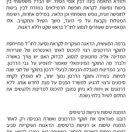
ולוודא התאמה בינה לבין אופי הטיול. יש הבדל משמעותי בין
ביטוח נסיעות לקראת חופשת תרמילאים במזרח לבין ביטוח
לחופשה זוגית, נופש משפחתי וכן הלאה. במילים אחרות, רשימת
המטלות נקבעת על פי היעד, משך הטיול והתקציב. אלו
המאפיינים שעוזרים לנסוע לחו"ל בראש שקט וללא דאגות.
ברמה המעשית, הדאגה העיקרית לקראת נסיעה לחו"ל מתייחסת
לתוקף הדרכונים. רצוי להיכנס לאתר האינטרנט של שגרירות
המדינה אליה מתכוונים לנסוע, לבדוק האם יש צורך באשרה
ולברר מה התוקף המינימאלי שאמור להופיע על גבי הדרכון.
ברוב המדינות מוגבלת הכניסה לבעלי דרכון בתוקף של חצי שנה
לפחות. במידה ותוקף הדרכון נמוך יותר, לא מומלץ לקחת
סיכונים ורצוי להגיע למשרד הפנים על מנת לחדש אותו. ללא
דרכונים או ויזות לא ניתן כמובן להיכנס למדינות ולהגשים את
החלום לטיול בלתי נשכח.
הזמנת טיסות ורכישת כרטיסים
רובנו מוודאים את תוקף הדרכונים ואשרת הכניסה רק לאחר
הזמנת טיסות או רכישת כרטיסים. הדאגות העיקריות סביב
הזמנת טיסות קשורות למחיר. השאיפה היא כמובן להשיג את