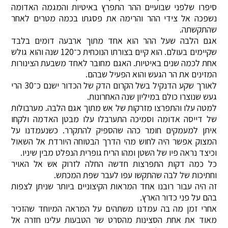
סיפרו שלפני שבועיים ההר התפרץ באיטיות והמגמה האדומה
נשפכה אל צידי ההר והרימה את פסגתו בכמה מטרים לאחר
שהתקשתה.
אגם הלבה שעל ההר הוא אחד מתוך ארבעה דומים בלבד
שקיימים בעולם. הוא קיים בצורתו הנוכחית כ־120 שנה והוא גולש
אחת לכמה שנים באיטיות. האגם מחובר לאחד משבעת הצינורות
המזינים את הר הגעש והוא הפעיל שבהם.
לאורך שקע הדנקיל בשל הקרום הדק של הכדור ישנם כ־30 הרי
געש שנוצרו כולם במיליון שנה האחרונות.
למטה עלו והתפרצו מזרקות של אש מתוך אגם הלבה. מערבולות
של דייסה אדומה וסמיכה התערבלו עלו מבטן האדמה ולקחו
איתן למעמקים חומר כהה שהספיק להתקרר. כשנעמדנו על
המצוק אפשר היה לחוש מהי הדרך הבטוחה היורדת אל השאול
וכיצד נראה פיו של השטן ומהו הריח גופרית הנפלט מבין שיניו.
כל כמה דקות התפרצות חדשה החלה לזרוק אש אל האויר
וחתיכות של לבה שהתקשו עפו לעבר שפת המכתש.
זה היה עבור רובנו אחד המראות הקיצוניים ביותר שניתן לצפות
בהם על פני כדור הארץ.
אחרי זמן מה בה עמדנו משתהים על המראה המיוחד שהזכיר
מאוד את אחת הסצינות מהסרט שר הטבעות עלינו חזרה אל