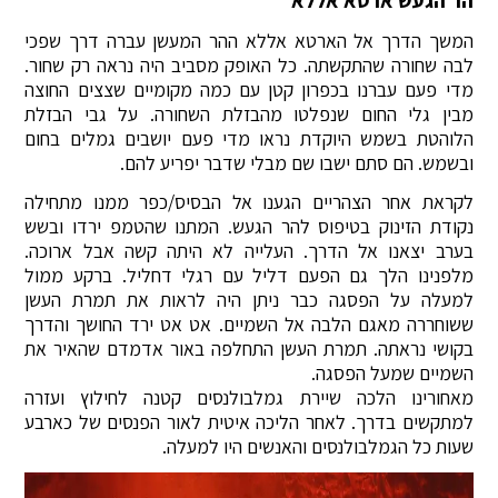
הר הגעש ארטא אללא
המשך הדרך אל הארטא אללא ההר המעשן עברה דרך שפכי
לבה שחורה שהתקשתה. כל האופק מסביב היה נראה רק שחור.
מדי פעם עברנו בכפרון קטן עם כמה מקומיים שצצים החוצה
מבין גלי החום שנפלטו מהבזלת השחורה. על גבי הבזלת
הלוהטת בשמש היוקדת נראו מדי פעם יושבים גמלים בחום
ובשמש. הם סתם ישבו שם מבלי שדבר יפריע להם.
לקראת אחר הצהריים הגענו אל הבסיס/כפר ממנו מתחילה
נקודת הזינוק בטיפוס להר הגעש. המתנו שהטמפ ירדו ובשש
בערב יצאנו אל הדרך. העלייה לא היתה קשה אבל ארוכה.
מלפנינו הלך גם הפעם דליל עם רגלי דחליל. ברקע ממול
למעלה על הפסגה כבר ניתן היה לראות את תמרת העשן
ששוחררה מאגם הלבה אל השמיים. אט אט ירד החושך והדרך
בקושי נראתה. תמרת העשן התחלפה באור אדמדם שהאיר את
השמיים שמעל הפסגה.
מאחורינו הלכה שיירת גמלבולנסים קטנה לחילוץ ועזרה
למתקשים בדרך. לאחר הליכה איטית לאור הפנסים של כארבע
שעות כל הגמלבולנסים והאנשים היו למעלה.