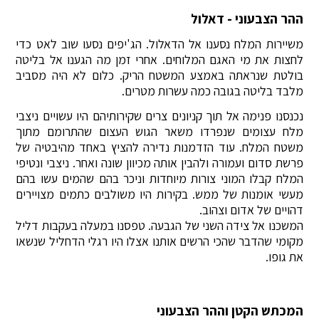
ההר הצבעוני - דאלול
משיירות המלח נסענו אל הדאלול. הג'יפים נסעו שוב לאט כדי
לחצות את מי האגם המלוחים. אחרי זמן מה הגענו אל בליטה
בולטת שנראתה באמצע המשטח הריק. כלום לא היה מסביב
מלבד בליטה בגובה כמה עשרות מטרים.
נכנסנו פנימה אל תוך קניונים צרים שקירותיהם היו עשויים ניצבי
מלח עצומים שנפרדו משאר הגוש העצום שהתרומם מתוך
משטח המלח. עוד הזדמנות נדירה להציץ באחד מהיבטיה של
פרשת סדום ועמורה ולהבין אותה מכיוון שונה ואחר. ניצבי ונטיפי
המלח קבלו המוני צורות מיוחדות וניכר בהם שהמים עשו בהם
מעשי אומנות של ממש. בקירות היו משולבים כתמים מצויירים
דהויים של אדום וצהוב.
המשכנו אל צידה השני של הגבעה. טפסנו במעלה בעקבות דליל
מקומי שהדבר שהכי הרשים אותנו אצלו היו רגלי הדחליל שנשאו
את גופו.
המכתש הקטן וההר הצבעוני