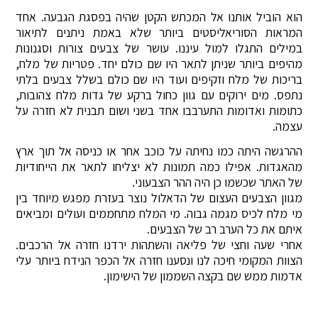
הוא הוביל אותנו אל המכתש הקטן שהיה בפסגת הגבעה. אחד
המראות הסוריאליסטים ביותר שלא באמת ניתנים לתיאור
במילים התגלו למול עיננו. עושר של צבעים צורות וסגנונות
מהיפים ביותר שניתן לתאר היו שם כולם יחד. פטריות של מלח,
בריכות של מלח וזקיפים ועוד היו שם כולם בשלל צבעים בלתי
נתפס. מים ירוקים עם גוון כחול ברקע של גדות מלח צהובות,
כתומות ואדומות התערבבו אחד בשני ושום תבנית לא חזרה על
עצמה.
ההרגשה היתה כמו נחיתה על כוכב אחר או כניסה אל תוך ארץ
מהאגדות. אפילו כמה תמונות לא יצליחו לתאר את הייחודיות
של האתר שכשמו כן היה ההר הצבעוני.
מגוון הצבעים העצום של הדאלול נוצר בעזרת מפגש מיוחד בין
מי מלח לכיס מגמה גבוה. מי המלח מתחממים ועולים ומביאים
איתם את כל הערב רב של הצבעים.
אחרי שעה וחצי של פליאה והשתהות ירדנו חזרה אל הרכבים.
הצוות המקומי חיכה לנו ונסענו חזרה אל הכפר הנידח ביותר עלי
אדמות ממש שם בקצה השממון של הישימון.