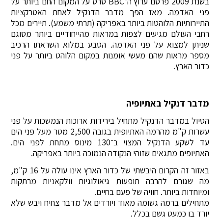
בשנת 2009 פרסם ערוץ ה־BBC סרט על המקום החם ביותר על
פני האדמה. מאז הפך מדבר הדנקיל לאחת האטרקציות
התיירותיות הלוהטות ביותר באפריקה (תרתי משמע). תיירים מכל
רחבי העולם מגיעים לצפות במראות מהייחודיים ביותר מסוגם
שניתן למצוא על פני האדמה. הטבע במלוא השראתו הרכיב
מספר מראות שהם מעשי אומנות במקום הלוהט ביותר על פני
כדור הארץ.
מדבר דנקיל באתיופיה
הטיול במדבר הדנקיל מתחיל בירידות ארוכות הנמשכות על פני
עשרות ק"מ מהרמה האתיופית בגובה 2,500 מטר מעל פני הים
עד לשקע הדנקיל המצוי ב־130 מינוס מתחת לפני הים.
האתיופים מתגאים שזוהי הנקודה הנמוכה ביותר באפריקה.
באזור זה הקרום היבשתי של כדור הארץ אינו עולה על 16 ק"מ,
מה שגורם להרבה תופעות גיאולוגיות וולקאניות מרתקות
ומיוחדות ביותר. חוויה של פעם בחיים.
מתחילים ברמה גשומה מאוד ויורדים אל מדבר צחיח ויבש שלא
יורד בו כמעט גשם בכלל.