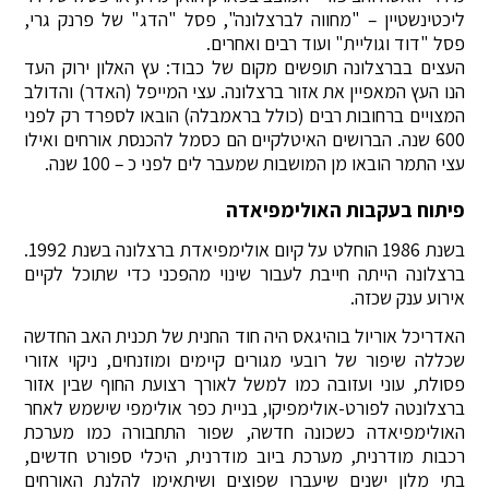
ליכטינשטיין – "מחווה לברצלונה", פסל "הדג" של פרנק גרי,
פסל "דוד וגוליית" ועוד רבים ואחרים.
העצים בברצלונה תופשים מקום של כבוד: עץ האלון ירוק העד
הנו העץ המאפיין את אזור ברצלונה. עצי המייפל (האדר) והדולב
המצויים ברחובות רבים (כולל בראמבלה) הובאו לספרד רק לפני
600 שנה. הברושים האיטלקיים הם כסמל להכנסת אורחים ואילו
עצי התמר הובאו מן המושבות שמעבר לים לפני כ – 100 שנה.
פיתוח בעקבות האולימפיאדה
בשנת 1986 הוחלט על קיום אולימפיאדת ברצלונה בשנת 1992.
ברצלונה הייתה חייבת לעבור שינוי מהפכני כדי שתוכל לקיים
אירוע ענק שכזה.
האדריכל אוריול בוהיגאס היה חוד החנית של תכנית האב החדשה
שכללה שיפור של רובעי מגורים קיימים ומוזנחים, ניקוי אזורי
פסולת, עוני ועזובה כמו למשל לאורך רצועת החוף שבין אזור
ברצלונטה לפורט-אולימפיקו, בניית כפר אולימפי שישמש לאחר
האולימפיאדה כשכונה חדשה, שפור התחבורה כמו מערכת
רכבות מודרנית, מערכת ביוב מודרנית, היכלי ספורט חדשים,
בתי מלון ישנים שיעברו שפוצים ושיתאימו להלנת האורחים