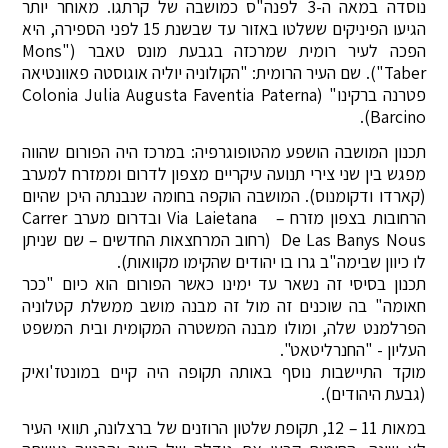
נוסדה במאה ה-3 לפנה"ס כמושבה של קרתגו. מאוחר יותר
הגיעו הפיניקים ששלטו באזור עד שבשנת 15 לפני הספירה, היא
הפכה לעיר רומית שמרכזה בגבעת מונס טאבר ("Mons
Taber"). שם העיר הרומית: "הקולוניה יוליה אוגוסטה פאוונטיאה
פטרנה ברקינו" (Colonia Julia Augusta Faventia Paterna
Barcino).
תכנון המושבה הושפע מהטופוגרפיה: במרכז היה הפורום שהווה
מפגש בין שני צירי תנועה עיקריים מצפון לדרום וממזרח למערב
(קארדו ודקומנוס). המושבה הוקפה בחומה שנבנתה היכן שהיום
הרחובות בצפון מזרח – Via Laietana ובדרום מערב Carrer
De Las Banys Nous (רחוב המרחצאות החדשים – שם שניתן
לו כיוון שבימה"ב גרו בו יהודים שהקימו מקוואות).
תכנון בסיסי זה נשאר עד ימינו כאשר הפורום הוא כיום "ככר
חאומה" בה שוכנים זה מול זה מבנה מושב ממשלת קטלוניה
הפרלמנט שלה, ומולו מבנה המשטרה המקומית ובית המשפט
העליון - "החנרליטאט".
מוקד התיישבות נוסף באותה תקופה היה קיים במונטז'ואיק
(גבעת היהודים).
במאות 11 – 12, תקופת שלטון הרוזנים של ברצלונה, תוואי העיר