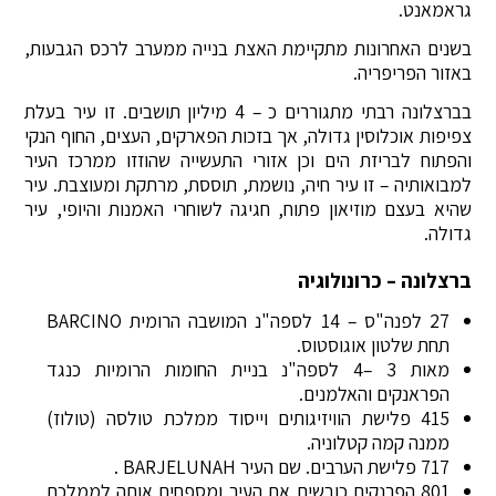
גראמאנט.
בשנים האחרונות מתקיימת האצת בנייה ממערב לרכס הגבעות,
באזור הפריפריה.
בברצלונה רבתי מתגוררים כ – 4 מיליון תושבים. זו עיר בעלת
צפיפות אוכלוסין גדולה, אך בזכות הפארקים, העצים, החוף הנקי
והפתוח לבריזת הים וכן אזורי התעשייה שהוזזו ממרכז העיר
למבואותיה – זו עיר חיה, נושמת, תוססת, מרתקת ומעוצבת. עיר
שהיא בעצם מוזיאון פתוח, חגיגה לשוחרי האמנות והיופי, עיר
גדולה.
ברצלונה – כרונולוגיה
27 לפנה"ס – 14 לספה"נ המושבה הרומית BARCINO
תחת שלטון אוגוסטוס.
מאות 3 –4 לספה"נ בניית החומות הרומיות כנגד
הפראנקים והאלמנים.
415 פלישת הוויזיגותים וייסוד ממלכת טולסה (טולוז)
ממנה קמה קטלוניה.
717 פלישת הערבים. שם העיר BARJELUNAH .
801 הפרנקים כובשים את העיר ומספחים אותה לממלכת