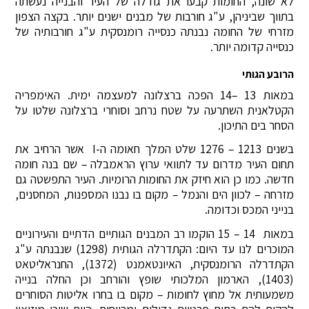
לא שונה, החומות קבעו את גודלה של העיר והבנייה נעשתה
בתווך שביניהן, ע"ג חורבות של מבנים ישנים יותר. בקצה הצפון
מזרחי של החומה נבנתה כנסייה רומנסקית ע"ג חורבותיה של
כנסייה קדומה יותר.
הרובע הגותי
במאות 13 –14 הפכה ברצלונה למעצמה ימית. האימפריה
הקטלאנית השתרעה על שטח נרחב וסוחרי ברצלונה שלטו על
הסחר בים התיכון.
בשנים 1213 – 1276 שלט המלך חאומה ה-I אשר הרחיב את
תחום העיר מדרום עד לתוואי ערוץ הראמבלה – שם בנה חומה
חדשה. כמו כן הוא חיזק את החומות הרומיות. העיר התפשטה גם
מזרחה – לכוון הים והנמל – מקום בו נבנו המספנות, המחסנים,
בנייני המכס וכדומה.
במאות 14 – 15 הוקמו רב המבנים הגותיים הדתיים והעירוניים
המוכרים לנו עד היום: הקתדרלה הגותית (1298) שנבנתה ע"ג
הקתדרלה הרומנסקית, האיונטאמנט (1372), החנראליטאט
(1403), הארמון המלכותי שופץ והורחב וכן החלה בנייה
משמעותית אל מחוץ לחומות – מקום בו בחרו אליטות הסוחרים