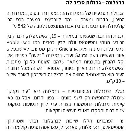
ברצלונה – גבולות סביב לה
הגבולות הטבעיים של ברצלונה הם: בצפון נהר בסוס, במזרח הים
התיכון, בדרום ומערב – נהר ליובריגט ובמערב רכס הרי
קולסרולה עם גבעת הטיבידאבו המתנשאת לגובה של 542 מ'.
תכנית ההרחבה שנעשתה במאה ה – 19, האישמפלה, חיברה בין
הרובע הגותי והסיוטאט וולה לבין כפרים כמו Poble sec
שלמרגלות המונטז'ואיק או Gracia השוכן ממערב לאישמפלה,
אזור תעשייה בשם Sants ועוד. ברצלונה "בלעה" כפרים אלו
וקל להבחין בתוכניות המתאר שלהם השונות כל-כך מתכנית
האישמפלה. הרחוב הארוך ביותר, המפואר והשונה מכל רחובות
העיר הוא הדיאגונאל החוצה את ברצלונה באלכסון לאורך של כ
– 10 ק"מ.
בגלל המגבלות הטופוגרפיות – ברצלונה היא "עיר נקניק"
שיכולה להתפשט רק לשני כוונים – צפון ודרום. אבל גם כאן
קיימות מגבלות התפשטות בצורת ערי לווין הנטועות במקומן
שנים רבות ותפקדו כאזורי תעשייה וחקלאות.
ערי הפרברים הללו שייכות לברצלונה רבתי ושמותיהן:
הוספיטאלט, באדאלונה, סאבאדל, טאראסה וסנטה קולומה דה