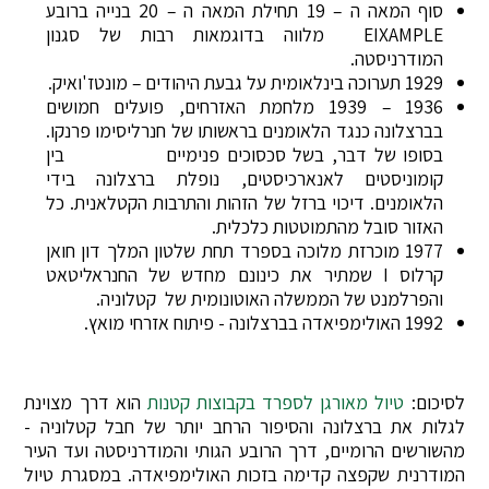
סוף המאה ה – 19 תחילת המאה ה – 20 בנייה ברובע
EIXAMPLE מלווה בדוגמאות רבות של סגנון
המודרניסטה.
1929 תערוכה בינלאומית על גבעת היהודים – מונטז'ואיק.
1936 – 1939 מלחמת האזרחים, פועלים חמושים
בברצלונה כנגד הלאומנים בראשותו של חנרליסימו פרנקו.
בסופו של דבר, בשל סכסוכים פנימיים בין
קומוניסטים לאנארכיסטים, נופלת ברצלונה בידי
הלאומנים. דיכוי ברזל של הזהות והתרבות הקטלאנית. כל
האזור סובל מהתמוטטות כלכלית.
1977 מוכרזת מלוכה בספרד תחת שלטון המלך דון חואן
קרלוס I שמתיר את כינונם מחדש של החנראליטאט
והפרלמנט של הממשלה האוטונומית של קטלוניה.
1992 האולימפיאדה בברצלונה - פיתוח אזרחי מואץ.
לסיכום:
טיול מאורגן לספרד בקבוצות קטנות
הוא דרך מצוינת
לגלות את ברצלונה והסיפור הרחב יותר של חבל קטלוניה -
מהשורשים הרומיים, דרך הרובע הגותי והמודרניסטה ועד העיר
המודרנית שקפצה קדימה בזכות האולימפיאדה. במסגרת טיול