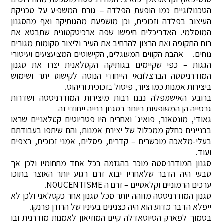
הטכנולוגיים כמו הופעת הפלדה – גורם המשפיע על טכניקת
העיצוב בפלדה וזכוכית, וכן מושפעת מהגותיקה ואף מהסגנון
המוסלמי. האדריכלים חיפשו שפה ארכיטקטונית שתבטא את
רוח התקופה ואת הרצון להרחיב את העיר וליצור מקומות מגורים
נוחים. אהבת הקווים המעוגלים, הקישוטים המצועצעים ועיטורי
הגגות – כפי שקיימים בגותיקה הקטלאנית יצרו את סגנון
המודרניסטה הברצלונאי הייחודי הנוטה לקישוט יתר ושימוש
ביצירות אמנות כמו ציור, פיסול בזכוכית וריהוט.
ברובע האישמפלה נבנו רבות מיצירות המודרניסטה ושדרות
גרסייה הן המשופעות ביותר בסגנון בנייה ייחודי זה.
גאודי, מונטאנר, פואיג' ואחרים היו פטריוטים קטלאניים שראו
בבניינים כחלק ממכלול של יצירת אמנות, והם שיתפו בעבודתם
בעלי-מלאכה מוכשרים – קדרים, פסלים, אמני זכוכית, רצפים
ועוד.
סגנון המודרניסטה מוכר בהגזמה בכל אחד מתחומיו ולכן אך
טבעי היה הדבר שלאחריו יבוא זרם רגוע יותר האוצר בתוכו
ערכים הרמוניים וקלאסיים – זרם ה NOUCENTISME.
סגנון המודרניסטה מזוהה יותר מכל סגנון אחר כקטלאני ולכן לא
ייפלא הדבר מדוע הוא היה כצנינים בעיניו של הרודן פרנקו.
בסמוך לפארק הסיוטאדלה קיים המוזיאון לאמנות מודרנית ובו