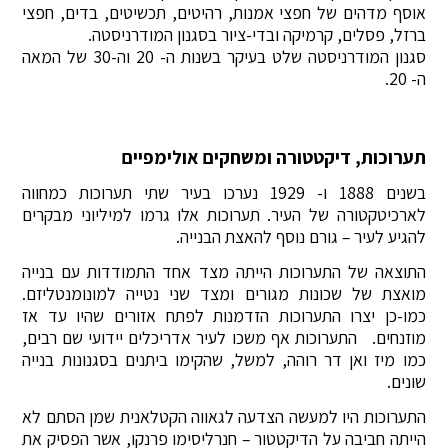
אוסף מדהים של חפצי אמנות, רהיטים, תכשיטים, בדים, חפצי
ברזל, פסלים, קרמיקה ובדי-ציור בסגנון המודרניסטה.
סגנון המודרניסטה שלט בעיקר בשנות ה- 20 וה-30 של המאה
ה- 20.
תערוכות, דיקטטורה ומשחקים אולימפיים
בשנים 1888 ו- 1929 נערכו בעיר שתי תערוכות כמחווה
לארכיטקטורה של העיר. תערוכות אלו גרמו למיליוני מבקרים
להגיע לעיר – גורם נוסף להאצת הבנייה.
התוצאה של התערוכות הייתה מצד אחד התמודדות עם בנייה
מואצת של שכונות מגורים ומצד שני נטייה למונומנטליזם.
כמו-כן יצרו התערוכות הזדמנות לפתח אזורים שהיו עד אז
מוזנחים. התערוכות אף משכו לעיר אדריכלים יידועי שם רבים,
כמו מיז ואן דר רוהה, למשל, שהקימו ביתנים בסגנונות בנייה
שונים.
התערוכות היו למעשה הצדעה לגאווה הקטלאנית שמן הסתם לא
הייתה חביבה על הדיקטטור – חנרליסימו פרנקו, אשר הפסיק את