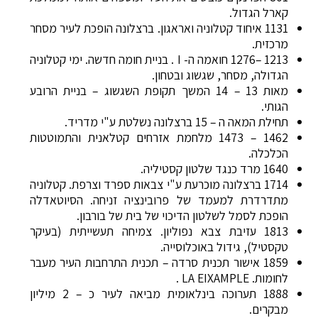
קארל הגדול.
1131 איחוד קטלוניה ואראגון. ברצלונה הופכת לעיר מסחר
מרכזית.
1213 –1276 חואמה ה- I . בניית חומה חדשה. ימי קטלוניה
הגדולה, מסחר, שגשוג ובטחון.
מאות 13 – 14 המשך תקופת השגשוג – בניית הרובע
הגותי.
תחילת המאה ה – 15 ברצלונה נשלטת ע"י מדריד.
1462 – 1473 מלחמת אזרחים קטלאנית והתמוטטות
הכלכלה.
1640 מרד כנגד שלטון קסטיליה.
1714 ברצלונה מוכרעת ע"י צבאות ספרד וצרפת. קטלוניה
מתדרדרת למעמד של פרובינציה זניחה. הסיוטאדלה
הופכת לסמל לשלטון הדיכוי של בית של בורבון.
1813 עזיבת צבא נפוליון. צמיחה תעשייתית (בעיקר
טקסטיל), גידול באוכלוסייה.
1859 אישור תכנית סרדה – תכנית התרחבות העיר מעבר
לחומות. LA EIXAMPLE .
1888 תערוכה בינלאומית מביאה לעיר כ – 2 מיליון
מבקרים.