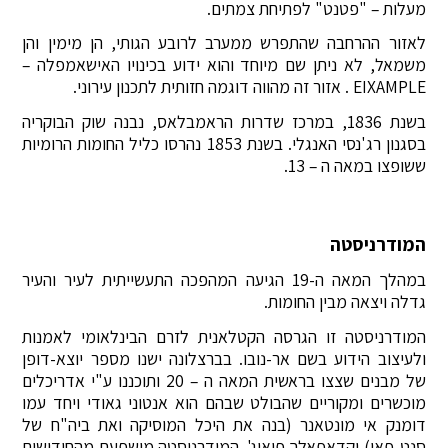
מעלות – "פטנט" לפתיחת צמתים.
לאזור ההרחבה שהתפרש ממערב לרובע הגותי, הן מימין והן
משמאל, לא ניתן שם מיוחד והוא ידוע בכינויו האישאמפלה –
EIXAMPLE . אזור זה מהווה דוגמה חזותית לתכנון עירוני.
בשנת 1836, במרכז שדרות הראמבלאס, נבנה שוק הבוקריה
בסגנון רג'נסי האנגלי. בשנת 1853 נהרסו כליל החומות הרומיות
ששופצו במאה ה – 13.
המודרניסטה
במהלך המאה ה-19 הגיעה המהפכה התעשייתית לעיר והעיר
גדלה ויצאה מבין החומות.
המודרניסטה זו הגרסה הקטלאנית לזרם הבינלאומי לאמנות
ולעיצוב הידוע בשם אר-נובו. בברצלונה ישנו מספר יוצא-דופן
של מבנים שצצו בראשית המאה ה – 20 ותוכננו ע"י אדריכלים
מוכשרים ומקוריים שהבולט שבהם הוא אנטוני גאודי ויחד עמו
דומנק אי מונטאנר (בנה את היכל המוסיקה ואת ביה"ח של
סנט-פאו) וקדאפאלך פואיג'. המודרניסטה מושפעת מהחידושים