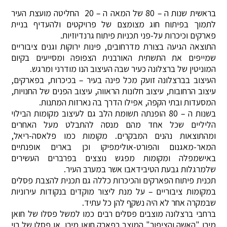
בראשית שנות ה – 80 של המאה ה – 20 החליטה מועצת העיר
לתמוך בפיתוח חוג מצומצם של פרויקטים ולהעדיף בניית
פארקים וכיכרות על-פני תכניות פיתוח גרנדיוזיות.
התוצאה הגיעה בצורת מדרחובים, פינות ירוקות וגנים ציבוריים
שמייפים את התשתית האורבנית הצפופה ומסייעים בקיום
המוניטין של ברצלונה כעיר שבה העיצוב הנו מודרני ומרגש.
העיצוב בברצלונה זועק מכל פינה בעיר – בכיכרות, בפארקים,
עיצוב הרחובות, עיצוב חלונות הראווה, עיצוב הפנים של החנויות,
המסעדות ובתי הקפה, אפילו הדרך בה נארזות המתנות.
בשנות ה – 80 הופנתה תשומת הלב גם לעיצוב מקומות הבילוי
הליליים שכל אחד מהם מנסה להתבלט מעל האחרים
ומהתוצאות נהנים המבקרים. מקומות כמו פלאסה-ריאל,
המאר-מאגנום והפורט-אולימפיקו וכן בארים אופנתיים
באישמפלה ומקומות מפגש נוצצים בפרברים העשירים
שלמרגלות גבעת הטיבידאבו אשר במערב העיר.
תכנית פיתוח הפארקים והכיכרות כללה גם תכנית להצבת פסלים
במקומות ציבוריים – על מנת ליצור מוקדים בנקודות עירוניות
שבמקרה אחר לא היה נשקף להן כל עתיד.
ברחבי ברצלונה מוצבים פסלים רבים כמו למשל פסלו של חואן
מירו "האשה והציפור" המוצב בפארק חואן מירו, או פסלו של רוי