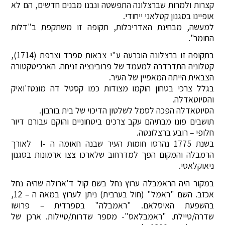
קצרות ולמרות שברצלונה התפשטה ונבנו מבנים חדשים, הם לא
אופיינו בסגנון קטלאני ייחודי.
למעשה, מבחינת האדריכלות, תקופה זו משתקפת ב"דלות
החומר".
בתקופה זו ברצלונה הוכרעה ע"י צבאות ספרד וצרפת (1714),
קטלוניה התדרדרה למעמד של פרובינציה זניחה. הארכיטקטורה
הצבאית הייתה המאפיין של העיר.
בגלל צרכי בטחון הוקמו מצודות כמו קסטל דה מונטז'ואיק
והסיוטאדלה.
הסיוטאדלה הפכה לסמל לשלטון הדיכוי של בית בורבון.
תושבים פונו מבתיהם עקב צרכים ביטחוניים והוקם עבורם דיור
חלופי – רובע ברצלונטה.
בשנת 1775 נהרסו חומות העיר שבנה חאומה ה -I לאורך
הרמבלה והמקום הפך למדרחוב שלארכו צצו ארמונות בסגנון
ניאוקלאסי.
במקור היה הראמבלה ערוץ נחל בשם קול ד'ארולה שהיה נחל
אכזב. השם "ראמל" (חול בערבית) ניתן לערוץ במאה ה – 12,
בהשפעת האיסלאם. "ראמבלה" בספרדית – פרושו
שדרה/טיילת. "ראמבלאס"- מספר שדרות/טיילות. ארכן של