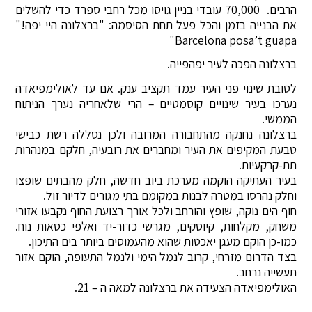
הרבים. 70,000 עובדי בניין גויסו מכל רחבי ספרד כדי להשלים
את הבנייה בזמן והכל פעל תחת הסיסמה: "ברצלונה היי יפה!"
Barcelona posa’t guapa"
ברצלונה הפכה לעיר יפהפייה.
לטובת שינוי פני העיר עמד תקציב ענק. אם עד לאולימפיאדה
נערכו בעיר שינויים קוסמטיים – הרי שלאחריה נערך הניתוח
הממשי.
ברצלונה נחנקה מהתחבורה המרובה ולכן נסללה רשת כבישי
טבעת המקיפים את העיר ומחברים את רובעיה, חלקם במנהרות
תת-קרקעיות.
בעיר העתיקה הוקמה מערכת ביוב חדשה, חלק מהבתים שופצו
וחלק נהרסו במטרה לבנות במקומם בתי מגורים לדיור זול.
חוף הים נוקה, שופץ והורחב ולכל אורך רצועת החוף נקבעו אזורי
משחק, מקלחות, קיוסקים, מגרשי כדור-יד ואלפי כסאות נוח.
כמו-כן הוקם מעגן יאכטות שהוא מהעמוסים ביותר בים התיכון.
בצד הדרום מזרחי, קרוב לנמל הימי ולנמל התעופה, הוקם אזור
תעשייה נרחב.
האולימפיאדה הצעידה את ברצלונה למאה ה – 21.