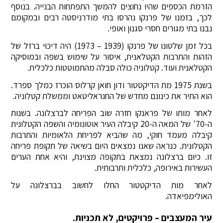
הזרמת הכספים שהיו נחוצים להמשך התפתחות הבנייה. בנוסף
לכך, בזמנו של פרנקו נהרסו בתי מודרניסטה רבים ובמקומם
נבנו בתי מגורים חסרי סגנון ואופי.
בכל זמן שלטונו של פרנקו (1939 – 1973) היה דיכוי ברזל של
הזהות והתרבות הקטלאנית, איסור על שימוש בשפה ובמוסיקה
הקטלאנית ועוד. קטלוניה כולה סבלה מהתמוטטות כלכלית.
בשנת 1975 מת הדיקטטור ודון חואן קרלוס הוכרז כמלך ספרד.
הוא התיר את כינונם מחדש של החנראליטאט וממשלת קטלוניה.
לאחר מותו של פראנקו חזרה שוב הפריחה לברצלונה. בשנות
ה-70' של המאה ה-20 קיבלה העיר אוטונומיה והשפה הקטלונית
קיבלה מעמד חוקי, מה שהביא לפריחת הלאומיות והתרבות
הקטלונית. כנראה שאנו נמצאים היום בשיאה של תקופת פריחה
זו. כיום ברצלונה נמצאת בתקופה מצוינת, והיא אחת הערים
העשירות באירופה, כלכלית ותרבותית.
לאחר מות הדיקטטור החלו לחשוב בברצלונה על
האולימפיאדה.
עיר המעצבים – פרויקטים, לא תכניות.