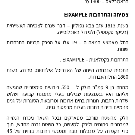
הראמבלאס – 1300 מ'.
צמיחה והתרחבות EIXAMPLE
בשנת 1813 עזב צבא נפוליון – דבר שגרם לצמיחה תעשייתית
(בעיקר טקסטיל) ולגידול באוכלוסייה.
החל מאמצע המאה ה – 19 עלו על הפרק תכניות התרחבות
שונות.
התרחבות בקטלאנית – EIXAMPLE .
התכנית שנבחרה הייתה של האדריכל אילדפונס סרדה. בשנת
1860 החלו העבודות.
מתחם בן 9 קמ"ר חולק ל – 550 ריבועים סימטריים שהגישה
אליהם היא באמצעות שבילים בעלי מתכונת קבועה ושלוש
שדרות רחבות, חגורות בתים ארוכות ומרובעות הסוגרות על גנים
פנימיים ודירות רחבות בעלות מרפסות גנים.
חלק מהשטח מורכב מפארקים ובכל השאר ניכרת הנטייה
למרחבים פתוחים ולירק. למעשה, כל השטח נבנה מחדש, תוך
כדי הקפדה על מגבלות גובה ומפגשי רחובות בזווית של 45