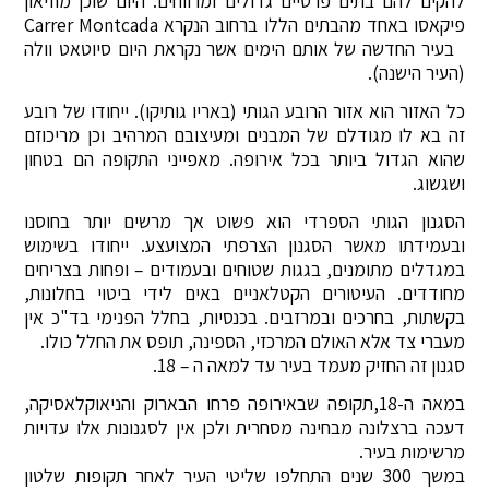
להקים להם בתים פרטיים גדולים ומרווחים. היום שוכן מוזיאון
פיקאסו באחד מהבתים הללו ברחוב הנקרא Carrer Montcada
בעיר החדשה של אותם הימים אשר נקראת היום סיוטאט וולה
(העיר הישנה).
כל האזור הוא אזור הרובע הגותי (באריו גותיקו). ייחודו של רובע
זה בא לו מגודלם של המבנים ומעיצובם המרהיב וכן מריכוזם
שהוא הגדול ביותר בכל אירופה. מאפייני התקופה הם בטחון
ושגשוג.
הסגנון הגותי הספרדי הוא פשוט אך מרשים יותר בחוסנו
ובעמידתו מאשר הסגנון הצרפתי המצועצע. ייחודו בשימוש
במגדלים מתומנים, בגגות שטוחים ובעמודים – ופחות בצריחים
מחודדים. העיטורים הקטלאניים באים לידי ביטוי בחלונות,
בקשתות, בחרכים ובמרזבים. בכנסיות, בחלל הפנימי בד"כ אין
מעברי צד אלא האולם המרכזי, הספינה, תופס את החלל כולו.
סגנון זה החזיק מעמד בעיר עד למאה ה – 18.
במאה ה-18,תקופה שבאירופה פרחו הבארוק והניאוקלאסיקה,
דעכה ברצלונה מבחינה מסחרית ולכן אין לסגנונות אלו עדויות
מרשימות בעיר.
במשך 300 שנים התחלפו שליטי העיר לאחר תקופות שלטון