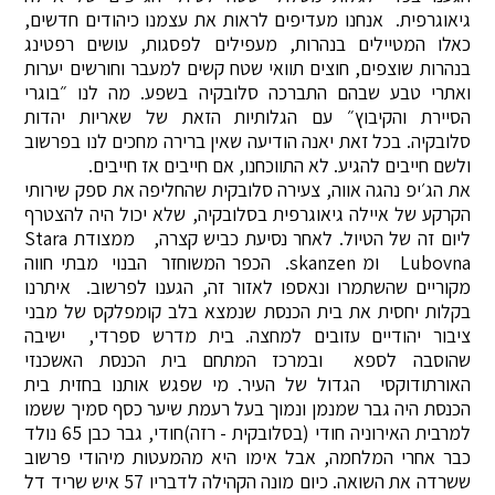
גיאוגרפית. אנחנו מעדיפים לראות את עצמנו כיהודים חדשים,
כאלו המטיילים בנהרות, מעפילים לפסגות, עושים רפטינג
בנהרות שוצפים, חוצים תוואי שטח קשים למעבר וחורשים יערות
ואתרי טבע שבהם התברכה סלובקיה בשפע. מה לנו ״בוגרי
הסיירת והקיבוץ״ עם הגלותיות הזאת של שאריות יהדות
סלובקיה. בכל זאת יאנה הודיעה שאין ברירה מחכים לנו בפרשוב
ולשם חייבים להגיע. לא התווכחנו, אם חייבים אז חייבים.
את הג׳יפ נהגה אווה, צעירה סלובקית שהחליפה את ספק שירותי
הקרקע של איילה גיאוגרפית בסלובקיה, שלא יכול היה להצטרף
ליום זה של הטיול. לאחר נסיעת כביש קצרה, ממצודת Stara
Lubovna ומ skanzen. הכפר המשוחזר הבנוי מבתי חווה
מקוריים שהשתמרו ונאספו לאזור זה, הגענו לפרשוב. איתרנו
בקלות יחסית את בית הכנסת שנמצא בלב קומפלקס של מבני
ציבור יהודיים עזובים למחצה. בית מדרש ספרדי, ישיבה
שהוסבה לספא ובמרכז המתחם בית הכנסת האשכנזי
האורתודוקסי הגדול של העיר. מי שפגש אותנו בחזית בית
הכנסת היה גבר שמנמן ונמוך בעל רעמת שיער כסף סמיך ששמו
למרבית האירוניה חודי (בסלובקית - רזה)חודי, גבר כבן 65 נולד
כבר אחרי המלחמה, אבל אימו היא מהמעטות מיהודי פרשוב
ששרדה את השואה. כיום מונה הקהילה לדבריו 57 איש שריד דל