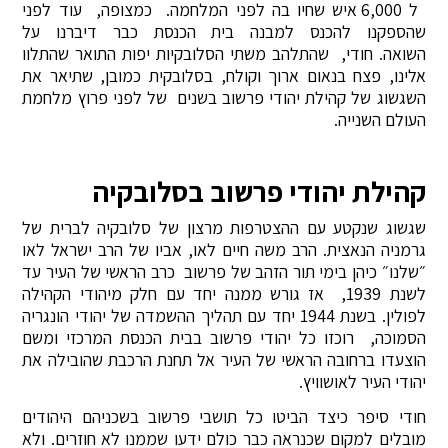
ל 6,000 איש שחיו בה לפני המלחמה. כמצופה, עוד לפני
שהספקנו להכנס למבנה בית הכנסת כבר דיברנו על
השואה. חודי, שהתלהב משתי הסלובקיות יפות התואר שהתלוו
אלינו, פצח בנאום ארוך וקולח, בסלובקית כמובן, שתיאר את
השגשוג של קהילת יהודי פרשוב בשנים של לפני פרוץ מלחמת
העולם השנייה.
קהילת יהודי פרשוב בסלובקיה
שגשוג שנקטע עם ההצטרפות מרצון של סלובקיה לברית של
גרמניה הנאצית. הרב משה חיים לאו, אביו של הרב ישראל לאו
״שלנו״ כיהן בימי תור הזהב של פרשוב כרב הראשי של העיר עד
לשנת 1939, אז גורש ממנה יחד עם חלק מיהודי הקהילה
לפולין. בשנת 1944 יחד עם תהליך ההשמדה של יהודי הונגריה
הסמוכה, רוכזו כל יהודי פרשוב בבית הכנסת המרכזי ומשם
הוצעדו ברחובה הראשי של העיר אל תחנת הרכבת שהובילה את
יהודי העיר לאושוויץ.
חודי סיפר כיצד הביטו כל תושבי פרשוב בשכניהם היהודים
מובלים למקום שכנראה כבר כולם ידעו שממנו לא חוזרים. ולא