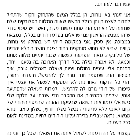
עשו דבר לעזרתם.
אני זעתי באי נוחות, הן בגלל הגשם שהתחזק והקור שהתחיל
לחדור לעצמות והן בגלל החשש שאווה המלווה הסלובקית שלנו
שנחתה על האירוע הזה סתם משום מקום, ואשר יש סיכוי גדול
שזהו מפגשה הראשון עם ישראלים בפרט ויהודים בכלל, נמצאת
במבוכה. אין ספק ,אני במקומה הייתי חש בהחלט אי נוחות.
קיוויתי שהיא לא תחוש מותקפת בתור נציגת תושביה הלא יהודים
של סלובקיה. מאוד הופתעתי כשאווה שכבר יומיים מלווה אותנו
וכמעט לא אמרה מילה בכל הדרך הארוכה בה נסענו יחד,
הפנתה אליי עיניים כחולות ויפות ושאלה באנגלית טובה, איך
הסיפור הזה. שמספר חודי גורם לך להרגיש?. נרעדתי בתוכי,
הרי כל הדקות האחרונות לא הפסקתי לשאול את עצמי איך
סיפורו של חודי גורם לה להרגיש. למרות השאלה שהפתיעה
אותי, שלפתי במהירות את ההסבר הדי שגרתי על הלקח שלי
כישראלי ממוראות השואה שבעיקרו ההבנה שהניסוי היהודי של
קיום לאומי ללא טריטוריה נכשל כשלון חרוץ, כשלון כואב ונורא
מנשוא. נראה שבלית ברירה עלינו היהודים לחיות במדינת לאום
ככל העמים.
קפצתי על ההזדמנות לשאול אותה את השאלה שכל כך עניינה