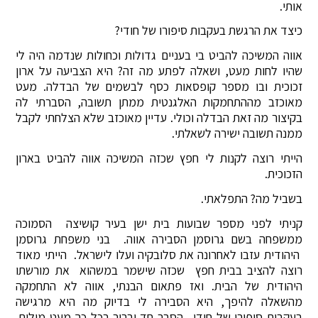
אותי.
כיצד את הרגשת בעקבות סיפורו של חודי?
אווה המשיכה להביט בי בעניים גדולות וכחולות שנדמה היה לי
שהיו לחות מעט, ושאלה לפתע מה זה? היא הצביעה על ארון
זכוכית ובו מספר קופסאות כסף לבשמים של הבדלה. מעט
מאוכזב מההתחמקות האלגנטית ממתן תשובה, הסברתי לה
בקיצור מה זאת הבדלה וכולי. עדיין מאוכזב שלא הצלחתי לקבל
ממנה תשובה ישירה לשאלתי.
הייתי רוצה לקנות לי חפץ שכזה המשיכה אווה להביט בארון
הזכוכית.
בשביל מה? התפלאתי.
קניתי לפני מספר שבועות בית ישן בעיר קושיצה הסמוכה
ממשפחה בשם גרוסמן הסבירה אווה. בני משפחת גרוסמן
היהודית עזבו לאחרונה את סלובקיה ועלו לישראל. הייתי מאוד
רוצה להציב בבית חפץ שכזה שישמר במשהוא את מורשתו
היהודית של הבית. ואז פתאום הבנתי, אווה לא התחמקה
מהשאלה להיפך, היא הסבירה לי בדיוק מה היא מרגישה
בעקבות סיפורו של חודי. הסבר חד וברור בכל כך מעט מילים.