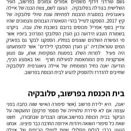
גשם טורדני זירזף משמיים אפורים ונמוכים בפרשוב, העיר
השלישית בגודלה בסלובקיה. הגענו לשם, צוות הכנה של איילה
גיאוגרפית במסגרת ההכנות לפתיחת עונת טיולי סלובקיה של
קיץ 2017. הספקנו לטייל בהרי הטאטרה הגבוהים והנמוכים שהיו
עדיין בסוף אפריל מכוסים ברובם בשכבת שלג עבה. ביקרנו
בשמורת הטבע הידועה כגן העדן הסלובקי המרהיב ביופיו אשר
מי הפשרת השלגים שוצפים בנחליו. הספקנו לבקר גם בפארק
המים טטראלנדיה ״גן העדן הסלובקי לילדים״ אשר להפתעתנו
היה פעיל למרות השלג בפסגות המקיפות אותו, עם מגוון
אטרקציות מים המותאמות לפעילות חורף ואז באמצע הכיף,
הודיעה יאנה כחיל המומחית של איילה גיאוגרפית לסלובקיה
שחייבים להזדרז ולהספיק להגיע לבית הכנסת בפרשוב.
בית הכנסת בפרשוב, סלובקיה
יאנה, היא ילידת פרשוב (אשר סיפורה האישי שווה כתבה בפני
עצמה אם לא סידרת טלוויזיה של מספר פרקים) התעקשה על
הביקור בבית הכנסת בפרשוב.אנחנו הצברים שבחבורה, חשנו
שאת כל סיפורי השואה ויהדות אירופה החרבה כבר מיצינו. אנחנו
הגענו בכדי לגלות מסלולי שטח לטיולי הג׳יפים של איילה