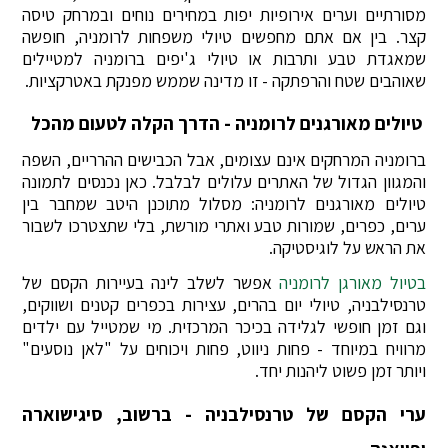
מסורתיים וערים אירופיות יפות במחירים נוחים ובמרחק טיסה
קצר. בין אם אתם מחפשים טיולי משפחות לרומניה, חופשה
שמאגדת טבע ותרבות או טיולי ג'יפים ברומניה למטיילים
שאוהבים שטח והרפתקה - זו מדינה שממש מפנקת באטרקציות.
טיולים מאורגנים לרומניה - הדרך הקלה לטעום מהכל
ברומניה המרחקים אינם עצומים, אבל הכבישים ההרריים, השפה
והמגוון הגדול של האתרים עלולים לבלבל. כאן נכנסים לתמונה
טיולים מאורגנים לרומניה: מסלול מתוכנן היטב שמחבר בין
ערים, כפרים, שמורות טבע ואתרי מורשת, בלי שתצטרכו לשבור
את הראש על לוגיסטיקה.
בטיול מאורגן לרומניה
אפשר לשלב לינה בעיירות הקסם של
טרנסילבניה, טיולי יום בהרים, עצירות בכפרים קטנים ושווקים,
וגם זמן חופשי לגלידה בכיכר המרכזית. מי שמטייל עם ילדים
מרוויח במיוחד - פחות ניווט, פחות ויכוחים על "לאן נוסעים"
ויותר זמן פשוט ליהנות יחד.
ערי הקסם של טרנסילבניה - ברשוב, סיגישוארה