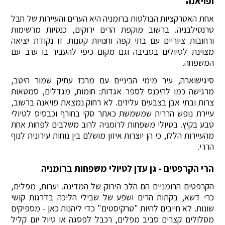
ופויאנה
אחת האטרקציות הבולטות ברומניה היא הערים והעיירות של חבל
טרנסילבניה. ברשוב מוקפת הרים ירוקים, כנסיות מרשימות
ורחובות ציוריים עם בתי קפה וחנויות קטנות. זו נקודת יציאה
מצוינת לטיולים בסביבה וגם מקום כיפי להעביר בו ערב עם
המשפחה.
סיגישוארה, עיר מימי הביניים עם מרכז עתיק שמור היטב,
מרגישה כמו להיכנס לספר אגדות: חומות, מגדלים, סמטאות
צרות ובתי אבן בצבעים עליזים. לא רחוק נמצאת פויאנה ברשוב,
עיירת נופש הררית שמשמשת כאתר סקי בחורף וכבסיס לטיולי
טבע בקיץ. בטיולי משפחות לרומניה לרוב משלבים לפחות אחת
מהעיירות הללו, כי הן יוצרות איזון מושלם בין נוחות עירונית לנוף
הררי.
הרי הקרפטים - גן עדן לטיולי משפחות ברומניה
הקרפטים הרומניים הם הלב הירוק של המדינה. יערות, מפלים,
כרי דשא, בקתות הרים ושפע של שבילי הליכה בדרגות קושי
שונות. לא חייבים להיות "טרקיסטים" כדי ליהנות כאן - מספיקים
מסלולים קצרים סביב מפלים, רכבל לפסגה או טיול יום קליל