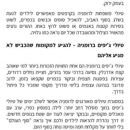
בעמק ירוק.
טיולי משפחות לרומניה בקרפטים מאפשרים לילדים לגעת
בשלג בסוף האביב, להאכיל סוסים וכבשים בכפרים, לשוט
בסירות קטנות באגמים או פשוט לרוץ באחו. ההורים נהנים
מהאוויר הצלול ומהעובדה שכל יום נראה כמו גלויה.
טיולי ג'יפים ברומניה - להגיע למקומות שהכביש לא
מגיע אליהם
טיולי ג'יפים ברומניה הם אחת החוויות הזכורות ביותר למי שאוהב
קצת אדרנלין. נסיעה בדרכי עפר בהרים, חציית נחלים רדודים,
עצירות בפסגות תצפית וביקור בכפרים שקפאו בזמן. לרוב
מדובר בנהיגה עצמית בליווי מדריך מקומי שמכיר כל פיתול
בדרך.
במסגרת טיולים מאורגנים לרומניה אפשר לשלב ימים של טיולי
ג'יפים בתוך מסלול רחב יותר: לילה בפנסיון כפרי, ערב עם
מאכלים מקומיים, ובבוקר יציאה לעוד יום שטח בנופים חדשים.
זו דרך נהדרת להראות לילדים ולכם איך נראה "סוף העולם"
בלי לוותר על מקלחת חמה ומיטה נוחה בסוף היום.