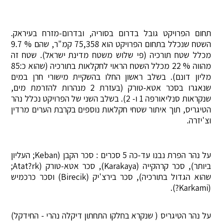
תחום הפרויקט גובל בדרום בסוריה, ובדרום-מזרח בעיראק.
השטח שנכלל בתחום הפרויקט הוא 75,358 קמ"ר, שהם % 9.7
מכלל שטח תורכיה (פי שלוש משטח מדינת ישראל). שטח זה
מהווה % 22 מכלל השטח הראוי לחקלאות בתורכיה (שהוא כ:85
מליון דונם). בשלב ראשון החלו בהשקיית מישורי חרן במים
שנאגרו בסכר אטא-טורק (בעזרת 2 מנהרות להזרמת מים,
שנקראות סנליאורפה 1 ו- 2). בשלב השני של הפרויקט נכלל נהר
הטיגריס, תוך איתור שטחי חקלאות נוספים בקרבת הערים מרדין
וצ'יזרה.
על נהר הפרת נבנו עד-כה 5 סכרים : סכר הקבן (Keban; העליון
ביותר), סכר קרהקייה (Karakaya), סכר אטא-טורק (Atat?rk;
שהוא הגדול בתורכיה), סכר בירצ'יק (Birecik) וסכר כרכמיש
(Karkami?).
על נהר הטיגריס ( שנקרא בחלקו התחתון דיקלה נהרי - החידקל)