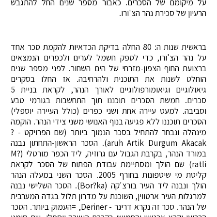
על מיקומם של הסכרים. כאבור מספר שנים החל להתגבש
הרעיון של סכירת נהר הצ'ורו.
בראשית שנות ה: 80 החלה בדיקת הכדאיות להקמת סכר אחד
על נהר הצ'ורו, כדי לספק חשמל לערים ולכפרים הנמצאים
ברצועת החוף הצפון-מזרחי של הים השחור. לפני מספר שנים
הוחלט לשנות את התוכנית ולהרחיבה. אז החלו בסקרים
גיאולוגיים וגיאומורפולוגיים לאורך הנהר, לקראת בניית 5
סכרים. חמשת הסכרים תוכננו תוך התחשבות בגורמי טבע
וסביבה. למעט עיירה אחת ושני כפרים (כולל העיירה יוספלי)
הסכרים תוכננו ללא פגיעה בנוף האנושי משני צידי הנהר. הוקמה
מינהלה ונבחר להתחיל בסכר הנמוך ביותר (שם הפרויקט - ?
aruh Artik Durgum Akacak). הסכר הראשון-התחתון נבנה
במורד הנהר, בקרבת הגבול עם גרוזיה, ליד הכפר מורטלי (M?
ratli) שם הולך ומסתיימת עבודת הפתוח של הסכר לקראת
קליטת מי שיטפונות בחורף 2005. הסכר השני במעלה הנהר
הולך ונבנה ליד העיר בורצ'קה (Bor?ka). הסכר השלישי נבנה
למרגלות העיר ארטווין, השוכנת על מדרון תלול בגדה המערבית
של הנהר. סכר זה נקרא דרינר - Deriner, =העמוק ביותר. הסכר