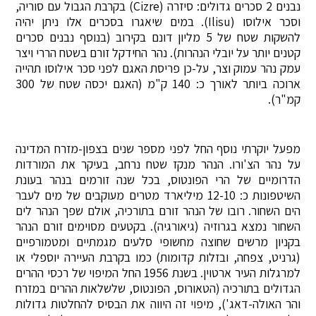
נבנים 2 סכרים גדולים: סיזרה (Cizre) בקרבת הגבול עם סוריה,
וסכר אילוסו (Ilisu). במים שיאגרו בסכרים אלו ניתן יהיה
להשקות שטח של 5 מליון דונם בקירוב (בנוסף נבנים סכרים
קטנים יותר על יובלי הנהרות). נהר החידקל זורם בשטח הררי ויצר
עמק נהר עמוק וצר, על-כן פריסת האגם לפני סכר אילוסו תהייה
ארוכה ביותר לאורך כ: 140 ק"מ (האגם יכסה שטח של 300
קמ"ר).
מפעל יוקרתי נוסף החל לפני מספר שנים בצפון-מזרח המדינה
על נהר הצ'ורו. הנהר מנקז שטח נרחב, בעיקר את המורדות
הדרומיים של הרי הפונטוס, בכל שנה זורמים בנהר בעונת
השיטפונות כ: 12-10 מיליארד מטרים מעוקבים של מים לעבר
הים השחור. רובו של הנהר זורם בתורכיה, אולם שפך הנהר לים
השחור נמצא בגרוזיה (גיאורגיה). בקטעים מסוימים זורם הנהר
בקניון מרשים שחוצה מחשופי סלעים מגמתיים ומטמורפיים
(גרניט, צפחה, ובזלות קדומות) כמו בקרבת העיירה יוספלי או
למרגלות העיר ארטוין. בשנת 1956 החל המיפוי של רכסי ההרים
הגדולים בתורכיה (הטאורוס, הפונטוס, שלשלאות ההרים במזרח
והר האולה-דאג'), מיפוי זה היווה את הבסיס להחלטות גדולות