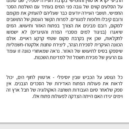
הרביעי יקרא ארטווין והחמישי בקרבת העיירה יוספלי, שם סומנו
על הסלעים קווים של גובה פני המים בעתיד עם השלמת הסכר
החמישי. תושבי העיירה יודעים כבר שעליהם להעתיק את מקומם
ורובם קיבלו חלופות למגורים. למרות הקשר העמוק של התושבים
למקום, רובם מבינים את הצורך בפתוח האזור ותיעושו. המים
שיאגרו (בניגוד למים מסכרי הפרת והטיגריס) לא ישמשו
לחקלאות, שכן אין בקרבת מקום שטחי קרקע ראויים. אולם
הכוונה העיקרית לסכירת הנהר, ליצירת טחנות אלקטרו-חשמליות
שיספקו בסיס לתיעושו של האזור. נראה שמאחורי כוונה זו עומד
גם הרעיון של מכירת חשמל זול למדינות השכנות.
כל הנוסע על הכביש שבין יוסיפלי - ארטווין לחוף הים, יכול
לראות את פעולות הפתוח האדירות של הסכרים הנבנים. אין
ספק שלאחר סיום העבודות תשתנה האקולוגיה של חבל ארץ זה
וימים יגידו האם הייתה הצדקה לפעולות פתוח אלו.