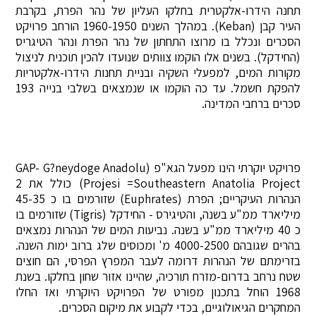
תחנה הידרו-אלקטרית בחלקו העליון של נהר הפרת, בקרבת
העיר קבן (Keban). במהלך השנים 1960-1950 הורחב פרויקט
הסכרים ונכלל בו מרוצו התחתון של נהר הפרת ונהר הטיגריס
(החידקל). בשנים אלו הוקמו צוותים שנועדו להכין תוכנית לניצול
מקורות המים, למפעלי השקיה ובניית תחנות הידרו-אלקטריות
להפקת חשמל. עד כה הוקמו או שנמצאים בשלבי בנייה 193
סכרים ברחבי המדינה.
פרויקט יוקרתי הינו מפעל הגא"פ (GAP- G?neydoge Anadolu
Projesi =Southeastern Anatolia Project) כולל את 2
הנהרות העיקריים; הפרת (Euphrates) שזורמים בו כ 45-35
מיליארד ממ"ע בשנה, והטיגירס - החידקל (Tigris) שזורמים בו
כ 40 מיליארד ממ"ע בשנה. נביעות המים של הנהרות נמצאים
בהרים שגובהם 4000-2500 מ' ומכוסים שלג ברוב ימות השנה.
בזרימתם של הנהרות דרומה לעבר המפרץ הפרסי, הם חוצים
שטח נרחב בדרום-מזרח תורכיה, שהיינו אזור שחון בחלקו. בשנת
1968 הוחל בתכנון מפורט של הפרויקט היוקרתי ואז החלו
המחקרים הגיאולוגיים, בכדי לקבוע את מיקום הסכרים.