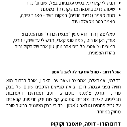
תבשילי קארי על בסיס עגבניות, בצל, שום וג'ינג'ר
שימוש נדיב בחמאה מזוקקת (גי) ובשמנת
מנות פאניר (גבינה הודית) במקום בשר - פאניר טיקה,
פאניר בטר מסאלה ועוד
טאלי צפון הודי הוא מעין "מגש היכרות" עם המטבח:
אורז, נאן או רוטי, כמה סוגי קארי, תבשילי עדשים, יוגורט,
חמוצים וצ'אטני. כל ביס אחר נותן גוון אחר של הקולינריה
בהודו הצפונית.
אוכל רחוב - מהצ'אט עד לגולאב ג'אמון
בדלהי, אמבאלה, אמריצר ושאר ערי הצפון, אוכל הרחוב הוא
חוויה בפני עצמה. דוכני צ'אט מגישים הרכבים שונים של בצק
פריך, יוגורט, צ'אטני כוסברה, רוטב תמרהינד ותערובות
תבלינים. לצידם נמכרים סמוסה, קציצות ירק חריפות, קבאבים
על גריל פחמים וגולאב ג'אמון - כדורי בצק מטוגנים ברוטב סוכר
מתוק במיוחד.
דרום הודו - דוסה, סאמבר וקוקוס