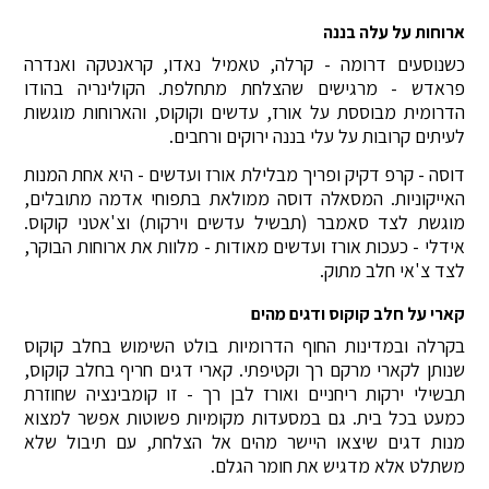
ארוחות על עלה בננה
כשנוסעים דרומה - קרלה, טאמיל נאדו, קראנטקה ואנדרה
פראדש - מרגישים שהצלחת מתחלפת. הקולינריה בהודו
הדרומית מבוססת על אורז, עדשים וקוקוס, והארוחות מוגשות
לעיתים קרובות על עלי בננה ירוקים ורחבים.
דוסה - קרפ דקיק ופריך מבלילת אורז ועדשים - היא אחת המנות
האייקוניות. המסאלה דוסה ממולאת בתפוחי אדמה מתובלים,
מוגשת לצד סאמבר (תבשיל עדשים וירקות) וצ'אטני קוקוס.
אידלי - כעכות אורז ועדשים מאודות - מלוות את ארוחות הבוקר,
לצד צ'אי חלב מתוק.
קארי על חלב קוקוס ודגים מהים
בקרלה ובמדינות החוף הדרומיות בולט השימוש בחלב קוקוס
שנותן לקארי מרקם רך וקטיפתי. קארי דגים חריף בחלב קוקוס,
תבשילי ירקות ריחניים ואורז לבן רך - זו קומבינציה שחוזרת
כמעט בכל בית. גם במסעדות מקומיות פשוטות אפשר למצוא
מנות דגים שיצאו היישר מהים אל הצלחת, עם תיבול שלא
משתלט אלא מדגיש את חומר הגלם.