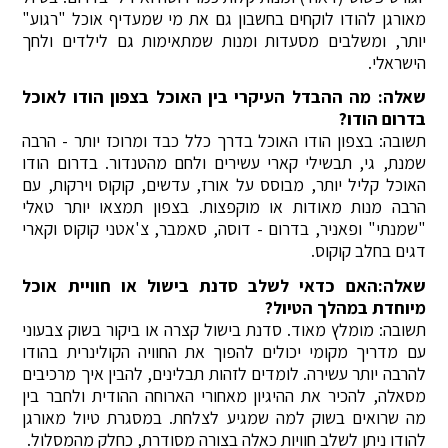
מאורגן להודו לוקחים בחשבון גם את מי שמעדיף אוכל "רגוע"
יותר, ומשלבים מסעדות ומנות שמתאימות גם לילדים ולחך
הישראלי.
שאלה: מה ההבדל העיקרי בין האוכל בצפון הודו לאוכל
בדרום הודו?
תשובה: בצפון הודו האוכל בדרך כלל כבד ומרוכז יותר - הרבה
שמנת, גי, תבשילי קארי עשירים ולחם מהטנדור. בדרום הודו
האוכל קליל יותר, מבוסס על אורז, עדשים, קוקוס וירקות, עם
הרבה מנות מאודות או מוקפצות. בצפון תמצאו יותר טאלי
"שמנתי" ופאניר, בדרום - דוסה, סאמבר, צ'אטני קוקוס וקארי
דגים בחלב קוקוס.
שאלה:האם כדאי לשלב סדנת בישול או חוויית אוכל
מיוחדת במהלך הטיול?
תשובה: מומלץ מאוד. סדנת בישול קצרה או ביקור בשוק צבעוני
עם מדריך מקומי יכולים להפוך את החוויה הקולינרית בהודו
להרבה יותר עשירה. לומדים לזהות תבלינים, להבין איך מרכיבים
מסאלה, להכיר את ההיגיון מאחורי הארוחה ההודית ולחבר בין
מה שרואים בשוק למה שמגיע לצלחת. במסגרת טיול מאורגן
להודו ניתן לשלב חוויות כאלה בצורה מסודרת, כחלק מהמסלול.