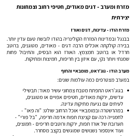
מזרח ומערב - דגים מאודים, חטיפי רחוב וצמחונות
יצירתית
מזרח הודו - עדינות, דגים ואורז
בבנגל ובמדינות המזרח הקולינריה בהודו לובשת טעם עדין יותר.
בבירה קולקתה אוכלים הרבה דגים - מאודים, מטוגנים, ברוטב
חרדל או ברוטב חמצמץ. האורז הוא הבסיס, והתיבול פחות
שמנתי ויותר נקי, עם איזון בין חריפות, חמיצות ומתיקות.
מערב הודו - גוג'ראט, מומבאיי והחוף
במערב מצטרפים כמה עולמות שונים:
בגוג'ראט התפתח מטבח צמחוני עשיר מאוד: תבשילי
עדשים, ירקות מאודים, חטיפים אפויים או מטוגנים,
לעיתים עם נגיעת מתיקות עדינה.
במהרשטרה ובמומבאיי אוכל הרחוב שולט: "וה פאו" -
לחמנייה רכה עם קציצת תפוח אדמה חריפה, "בל פורי" -
תערובת של אורז תפוח, ירקות ורוטבים חריפים - חמוצים,
ועוד אינספור נשנושים שמוגשים בקצב מסחרר.