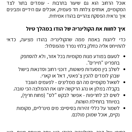
אוכל הרחוב הוא גם שיעור בתרבות - עומדים בתור לצד
המקומיים, אוחזים צלחת חד פעמית, אוכלים עם הידיים ומבינים
איך נראית הפסקת צהריים בהודו אמיתית.
איך לחוות את הקולינריה של הודו במהלך טיול
כדי ליהנות באמת ממה שהקולינריה בהודו מציעה, כדאי
להתייחס אליה כחלק בלתי נפרד מהמסלול:
לטעום במודע מנות מקומיות בכל אזור, ולא להסתפק
בתפריט "תיירים".
לשלב בין מסעדות פשוטות, דוכני רחוב וסדנאות בישול
שבהן לומדים להכין צ'פאטי, דאל או קארי.
לשאול מקומיים מה הם ממליצים - לפעמים העובד
בקבלה במלון או נהג הריקשה יתנו את ההמלצה הכי טובה.
לשים לב לחריפות - אפשר לבקש "לס" (פחות חריף),
במיוחד בתחילת השהות.
לשמור על כללי זהירות בסיסיים: מים מינרליים, מקומות
נקיים, אוכל שמוכן מולכם.