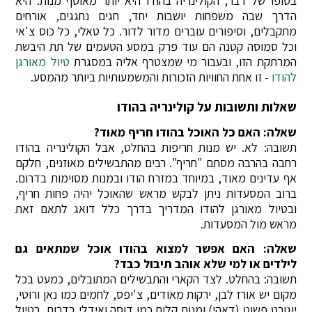
בסופו של דבר, הקולינריה בהודו היא יותר מאוסף מנות. היא
הדרך שבה משפחות יושבות יחד, חגים נחגגים, אורחים
מתקבלים, וסיפורים עוברים מדור לדור. כל טאלי, כל כוס צ'אי
וכל סמוסה קטנה הם עוד פרק במסע הטעמים של תת היבשת
המרתקת הזו, ובעבור מי שמצטרף אליה במסגרת
טיול מאורגן
להודו
- זו אחת החוויות הזכורות והמשמעותיות ביותר מהמסע.
שאלות ותשובות על קולינריה בהודו
שאלה: האם כל האוכל בהודו חריף מאוד?
תשובה: לא. יש מנות חריפות בהחלט, אבל הקולינריה בהודו
רחבה בהרבה מסתם "חריף". רבים מהתבשילים מאוזנים, חלקם
אף עדינים מאוד, במיוחד במזרח הודו ובמנות מסוימות בדרום.
ברוב המסעדות ניתן לבקש מראש שהאוכל יהיה פחות חריף,
ובטיול מאורגן להודו המדריך בדרך כלל דואג לתאם זאת
מראש מול המסעדות.
שאלה: האם אפשר למצוא בהודו אוכל שמתאים גם
לילדים או למי שלא אוהב תיבול כבד?
תשובה: בהחלט. לצד הקארי והתבשילים המתובלים, כמעט בכל
מקום יש אורז לבן, ירקות מאודים, צ'יפס, לחמים כמו נאן ורוטי,
יוגורט פשוט (דאהי) ומנות קלות כמו דוסה ואידלי בדרום. בטיול