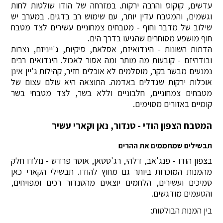
עדשים, קוקוס והרבה ירקות. במזרחה של הודו שולטות לחות
וגשמים, והמטבח עדין יותר, עם שימוש רב בדגים. במערב יש
שילוב של מדבר וחוף - מטבחים צמחוניים עשירים לצד מטבח
חוף מושפע מסוחרים שהגיעו בדרך הים.
הדתות השונות - הינדואיזם, אסלאם, סיקיות, ג'ייניזם, נצרות
ובודהיזם - קובעות מה מותר ומה אסור לאכול. הינדואים רבים
נמנעים מבשר בקר, מוסלמים לא אוכלים חזיר, קהילות ג'יין אינן
אוכלות ירקות שגדלים באדמה. התוצאה היא עולם עצום של
מטבחים צמחוניים, חלבוניים וללא בשר, לצד מטבחי בשר
קומיים באזורים מסוימים.
המטבח הצפון הודי - טנדור, נאן וקארי עשיר
תבשילים שמחממים את ההרים
בצפון הודו - פנג'אב, דלהי, רג'סטאן, אוטר פרדש - נולדו חלק
מהמנות המוכרות ביותר גם מחוץ להודו. תבשילי הקארי כאן
סמיכים ועשירים, הלחמים יוצאים מהטנדור רכים ומפויחים,
והטעמים מודגשים.
בין המנות הבולטות: