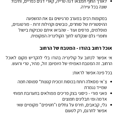
לאורך החוף תמצאו דגה טרייה, קארי דגים כפריים, ותיבול
שונה בכל עיירה.
במקומות רבים במערב מרגישים גם את ההשפעה
ההיסטורית של סוחרים, כובשים וקהילות זרות - פורטוגזים,
מוסלמים, פרסים ועוד - שהביאו איתם טכניקות בישול
וחומרי גלם שנקלטו לתוך הקולינריה המקומית.
אוכל רחוב בהודו - המטבח של הרחוב
אי אפשר לכתוב על קולינריה בהודו בלי להקדיש מקום לאוכל
הרחוב. זה המטבח האמיתי של היומיום: זול, מהיר, טרי ורועש.
בכל פינה אפשר לראות:
צ'אי מסאלה רותח בכוסות זכוכית קטנות* סמוסה חמה
שמייד נגמרת
פאני פורי - כיסוני בצק פריכים ממולאים בתערובת תפוחי
אדמה ומי תבלינים חמוצים
גלי, קבאבים, תירס על גחלים ו"חטיפים" מקומיים שאי
אפשר לתרגם, רק לטעום