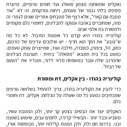
ואקלים שמשתנה מצפון מושלג ועד חופים טרופיים, מייצרת
פסיפס בלתי נגמר של טעמים, ריחות ומרקמים. זה לא "עוד
מטבח עם קארי", אלא רצף של מטבחים אזוריים שונים לגמרי זה
מזה, שמחוברים באהבה עמוקה לתבלינים, לחומרי גלם מקומיים
ולמסורת בת אלפי שנים.
קולינריה בהודו היא קודם כל אומנות התיבול. לא כל מה
ש"צובע" את החך הוא חריף - יש שילובים עדינים של כורכום,
כמון, הל, ציפורן, כוסברה, חילבה ועוד, שמייצרים עומק טעמים.
כמעט בכל בית תמצאו "מסאלה" ביתית - תערובת תבלינים
שההרכב שלה עובר במשפחה מדור לדור, ומגדיר את "הטעם
של הבית".
קולינריה בהודו - בין אקלים, דת ומסורת
כדי להבין את הקולינריה בהודו, צריך להתחיל בשלושה גורמים
שמכתיבים כמעט כל מה שעולה על הצלחת: אקלים, דת וחומרי
גלם.
האקלים יוצר את הבסיס: בצפון קר יותר, ולכן המטבח עשיר,
משביע וכבד יותר - תבשילי קדירה, לחמים עבים, שימוש בשמנת
ובגי. בדרום חם ולח, ולכן המנות קלילות יותר, מבוססות אורז,