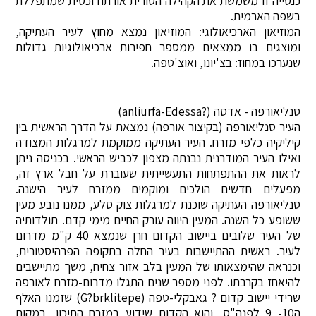
כנסייה זו משמשת את הקהילה הסורית אורתודוכסית שמתפללת
בשפה הארמית.
המוזיאון הארכיאולוגי: המוזיאון נמצא מחוץ לעיר העתיקה,
ומוצגים בו ממצאים ממספר חפירות ארכיאולוגיות גדולות
שנערכו במחוז: בצ'יונו, ואוצ'טפה.
סנליאורפה - אדסה (?anliurfa-Edessa)
העיר סנליאורפה (בקיצור אורפה) נמצאת על הדרך הראשית בין
קיליקיה כלפי מזרח. העיר העתיקה ממוקמת למרגלות המצודה
ואילו העיר המודרנית נבנתה מצפון לכביש הראשי. בכניסה ניתן
לראות את ההתפתחות התעשייתית שעוברת על חבל ארץ זה,
מפעלים חדשים הולכים ומוקמים ממזרח לעיר הישנה.
סנליאורפה העתיקה שוכנת למרגלות צוק סלע, ממנו נובע מעין
ששופע כל השנה. המעין היווה עורק החיים מימי קדם. תולדותיה
של העיר שלובים ביישוב הקדום חרן שנמצא 40 ק"מ מדרום
לעיר. ראשית ההתיישבות בעיר החלה בתקופה הפרהיסטורית,
וכנראה שהימצאותו של המעין בלב אזור צחיח, משך מתיישבים
להיאחז בקרבתו. לפני מספר שנים התגלו מדרום-מזרח לאורפה
שרידי יישוב קדום ? גאבקלי-טפה (G?brklitepe) שזמנו האלף
ה10- 9 לפנה"ס, והוא הקדום שידוע במזרח התיכון, במקום