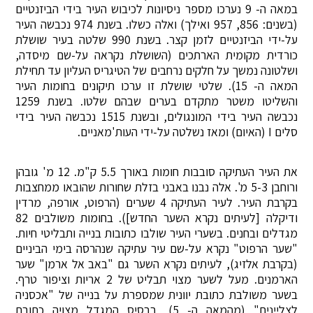
במאה ה- 9 נערכו מספר ניסיונות לכיבוש העיר בידי הביזנטיים
(בשנים: 856, 957 ואילך) ואלה כשלו. בשנת 974 נכבשה העיר
על-ידי הביזנטיים לזמן קצר. בשנת 990 שלטה בעיר שושלת
כורדית מקומית הארתכים (השושלת נקראה על-שם מיסדה,
ושלטונה נמשך על חלקים נרחבים של הטיגריס העליון עד תחילת
המאה ה- 15). שלטי שושלת זו ערכו תיקונים בחומות העיר
והשליטו משטר מתקדם בערים שבהם שלטו. בשנת 1259
נכבשה העיר בידי המונגולים, ובשנת 1515 נכבשה העיר בידי
סלים I (האיום) ומאז נשלטה על-ידי העות'מאניים.
את העיר העתיקה סובבות חומות באורך 5.5 ק"מ. 12 מ' גובהן
ורוחבן 5-3 מ'. אלה נבנו באבני בזלת שחורות שהובאו ממחצבות
בקרבת העיר. לעיר העתיקה 4 שערים (הרפוט, אורפה, מרדין
ודיקלה [לעיתים נקרא השער החדש]). בחומות משולבים 82
מגדלים ובחנים. בשערי העיר שולבו כתובות בנייה ותבליטי חיות.
"שער הרפוט" נקרא על-שם עיר עתיקה שנהרסה בימי הביניים
(בקרבת אלזיג), לעיתים נקרא השער גם "באב אל ארמן" שער
הארמנים. מעל לשער מצוי תבליט של 2 אריות וציפור טרף.
בשער משולבת כתובת יוונית שמספרת על בנייה של "אכסניה
לצליינים" (מהמאה ה- 5), בבסיס המגדל מצויה כתובת