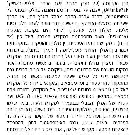
חרן הקדומה (על חלק מהתל יושב הכפר "אלטין-באשיק"
Altinba?ak), ישבה על צומת דרכים חשובה בחלק הצפוני של
מסופוטמיה, דרכה עברה הדרך מבבל לארץ חתי, או הדרך
שעלתה במעלה החידקל והמשיכה דרך העיר לעבר חלב (כיום
אלפו), אללח (תל עטשנה) ולחוף הים בקרבת אנטקיה
(אנטיוכיה). העיר התפרסמה במקדש המרכזי לאל סין (אל
הירח). במקדש נחתמו הסכמים בין מלכים והופקדו העתקי חוזים
(כמו בין המלך החיתי שופליליומה I למלך מיתני). בתעודות
שנחשפו בארכיון העיר מארי (על הפרת התיכון) מוזכר המקדש
שבעיר ומצוין גודלו וחשיבותו. בספר בראשית מוזכרת העיר
כמקום מושבם של תרח ובני ביתו, מיקומה על צומת דרכים גרם
לכיבושה בידי כל שליט שעלה למלוכה באשור או בבבל.
מהמקורות ההיסטוריים ומהממצאים האקראיים ידוע על המקדש
לאל סין (נמצאו 4 כתובות שמזכירות את המקדש, כתובת אחת
נמצאת במוזיאון באורפה ופורסמה על-ידי גאד, AS, 8) ועל
קשריו של המלך הבבלי נבנונאיד למקדש ולעיר. בעיר שלטו
הכשדים, הפרסים, הסלוקים והפרתים. בימי השלטון הרומי הייתה
בה מושבה קבועה של חיילים. במסעו של הקיסר קרקלה כנגד
הפרתים (בשנת 217), נכנס האימפראטור לחרן להתפלל
להצלחת המסע במקדש האל סין, אחד מפיקודיו ניצל הזדמנות