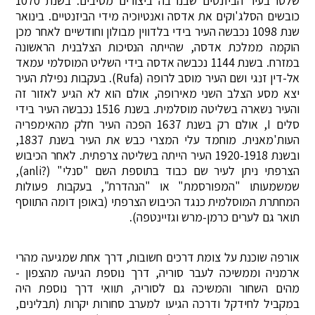
שלטו בעיר הביזנטים שבנו בה ביצורים מסיבים. בשנת 1070
כובשים הסלג'וקים את אדסה ואנטיוכיה מידי הביזנטיים. בינואר
שנת 1098 נכבשה העיר בידי בלדווין מבולון וחודשיים לאחר מכן
הוקמה ממלכת אדסה, שהייתה הנסיכות הצלבנית הראשונה
במזרח. בשנת 1144 נכבשה אדסה בידי השליט המוסלמי עמאד
אל-דין זנגי ושם העיר מוסב לרופה (Rufa). בעקבות נפילת העיר
יצא מסע הצלב השני מאירופה, אולם הוא לא הגיע לאזור זה
והעיר נשארה בשליטה מוסלמית. בשנת 1516 נכבשה העיר בידי
סלים I, אולם רק בשנת 1637 הפכה העיר חלק מהאימפריה
העות'מאנית. מוחמד עלי המצרי כבש את העיר בשנת 1837,
ובשנת 1920-1918 העיר הייתה בשליטה צרפתית. לאחר הכיבוש
הצרפתי ניתן לעיר שם כבוד בתוספת השם "סנלי" (?anli),
שמשמעותו "המפורסמת" או "הנהדרת", בעקבות פעולות
המחתרת המוסלמית כנגד הכיבוש הצרפתי (באופן דומה התווסף
תואר גם לערים כרמן-מרש וגזיינטפה).
אורפה שוכנת על צומת דרכים חשובות, דרך אחת שמגיעה מהרי
ארמניה וממשיכה לעבר סוריה, דרך נוספת הגיעה מהצפון -
מהים השחור והמשיכה גם לסוריה, תוואי דרך נוספת היה
במקביל לחידקל ודרכה הגיעו למערב סחורות יקרות (תבלינים,