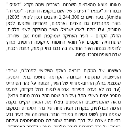
מאותו מוצא מהארצות השכנות. בערבית שמה נקרא "זאזיקי"
ובכורדית "עמאד" (שיבוש של השם בתקופה הרומית - "עמידה"
Amida). בעיר חיים כ: 1,244,300 תושבים (נכון לינואר 2005),
בעיר מתגוררים גם נוצרים וארמנים, היהודים שהגיעו לכאן
מסוריה, עלו כולם לארץ-ישראל. העיר מחולקת לשני חלקים,
החלק הקדום - העיר העתיקה שמוקפת חומת אבן שחורה,
שיסודותיה עוקבים על תוואי החומות מתקופה הרומית. מחוץ
לחומות נבנתה העיר החדשה בה נבנו בתי קומות, תחנת רכבת,
שדה תעופה ומרכזי קניות.
ראשיתו של המקום כנראה באלף השלישי לפנה"ס, שרידי
התיישבות מתקופת הברונזה הקדומה נחשפו בתל העתיק,
שנמצא בחלק הדרום-מזרחי של העיר, הצופה על נהר הטיגריס
(עד כה לא נערכו חפירות ארכיאולוגיות בתל הקדום, למעט
מספר ימים בשולי התל (על רוב שטח התל נבנה מחנה צבאי).
נראה שהמתיישבים הראשונים ניצלו את המעין שקיים בקצה
הרמה הבזלתית, בנקודת חציה נוחה של נהר הטיגריס ובמקום
שממנו ניתן לשוט בסירות במורד הנהר. חשיבותה של העיר נבע
בהיותה יושבת על דרך חשובה שהובילה ממסופוטמיה ועלתה
בעמק של נהר הטיגריס לעבר מלטיה, מארש ולרמה האנטולית.