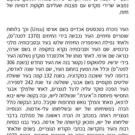
נמצאו שרידי מקדש עם מצבות שעליהם חקוקות דמויות של
חיות.
העיר נזכרת בטכסטים אכדיים בשם אורסו (Ursu) וכך בלוחות
שומריים וחיתיים. העיר נכבשה בידי החיתים (1370 לפנה"ס),
ולאחר נפילת האימפריה החיתית שלטו בעיר ובסביבותיה מלכי
כרכמיש. שם העיר וסביבותיה נקרא בתקופה זו בשם אורהי,
כנראה שם ארמי. לאחר מותו של אלכסנדר מוקדון נשלטה העיר
בידי יורשיו. סלוואקוס I נקטור בנה את העיר מחדש (בשנת 306
לפנה"ס) וכלל את המעין בתחום העיר, שם העיר שונה לאדסה,
בדומה לעיר ששכנה במקדוניה. בשנת 132 קמה בעיר שושלת
שליטים מקומיים בשם אבגר, ששלטה עד שנת 242 לספירה.
העיר הפכה מוקד עליה לרגל לנוצרים, לאחר שלמלך אבגר
החמישי מיוחסת ה"איגרת" שנשלחה לישו, ובה בקשה שישו יבוא
לרפאו, מאחר והמלך נואש מתרופות שקיבל. כתב הבקשה כולל
הכרה במשיחיותו של ישו ובשליחותו עלי-אדמות. הכנסייה
הנוצרית ראתה במכתב זה הכרה ראשונה של ממלכה בדבר
שליחותו של ישו, ומכאן קדושתה של אדסה. בעיר נבנו כנסיות
רבות והעיר נתקדשה בכתבי הקודש הנוצריים. בשנים שלאחר