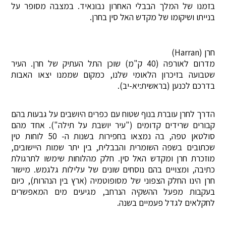
בזמנו של המלך הבבלי האחרון נבונאיד. במצבה מסופר על
בנייתו ושיקומו של מקדש האל סין בחרן.
חרן (Harran)
מדרום לאורפה (40 ק"מ) שוכן התל העתיק של חרן. העיר
שטבועה בזיכרון הלאומי שלנו, כמקום שממנו יצאו האבות
בדרכם לכנען (בראשית:יא-יב).
הדרך לחרן עוברת בנוף שטוח עם כפרים היושבים על גבעות בהם
קבורים שרידים קדומים ("עיר יושבת על תילה"). אחד מהם
סולטאן טפה, בה נמצאו בחפירות בשנות ה- 50 לוחות טין
שכתובים בשפה השומרית והבבלית, בין יתר שמות היישובים,
מוזכרת חרן ומקדש האל סין. חלק מהלוחות שימשו לתרגולת
כתיבה, ומצויים בהם נוסחים שונים של עלילות גלגמש. מישור
חרן הינו החלק הצפוני של מסופוטמיה (ארץ בין הנהרות), כיום
בעקבות מפעל ההשקיה הנרחב, מגיעים מים המאפשרים
לחקלאים לגדל פעמיים בשנה.