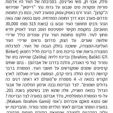
מלח, אבני חן, משי ואריגים). בסביבתה של העיר היו אדמות
פוריות ומקורות מים שנבעו על גדות נהר "דייסאן" שפירושו
ה"קפצן". הנהר זרם באפיק עמוק ממערב לעיר, נכנס בין החומות
מדרום-מערב ויצא דרך החומה המזרחית. פעם במאה שנה גואה
הנהר ורבים מתושבי העיר טבעו בו (בשנת 515 נספו 30,000
תושבים). בתקופת הקיסר יוסטינינוס הוסב הנהר לאפיק חדש
מחוץ לעיר. חלקים מחומות העיר עדין עומדים כולל שרידי
שלושה שערים. על הצוק מדרום נראים שרידי העיר
העליונה-המצודה, ששכנה בחלק הגבוה של העיר. למרגלות
המצודה נראות שתי בריכות מים ? בריכות חליל רחמאן (Birket
Ibrahim; Balikli G?l) ובריכת זליחה (Zeliha) שהייתה בתו של
נמרוד (על פי האגדה, והלכה בדרכו של אברהם) - בהם שוחים
קרפיונים שמנים שמקודשים על תושבי העיר. המסורת בדבר
קדושת הדגים החלה בימי קדם, הנוסעת אגריה שעלתה לארץ
הקודש במאה ה- 4 מספרת ש"מעולם לא ראתה דגים כה
גדולים ושמנים". לצד הבריכות נבנה ארמון המלוכה של אבגר
הגדול במאה השנייה, אלה שהוא חרב בשיטפון בשנת 201.
על-פי המסורת המוסלמית, נולד אברהם במערה לצד הבריכות ?
שם נמצא מאקם איברהים ג'אמי (Makam Ibrahim Gamii).
במערה הוסתר אברהם לאחר הולדתו מפני נמרוד. מהבריכות יש
עליה במדרגות למצודה שנמצאת בנקודת תצפית מרהיבה.