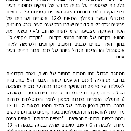
בלטינית שמספרת על בנייה מחדש של חלקים מחומות העיר
בידי הקיסר ולנס. כתובות בשפה הערבית מספרות על שיפוצים
במגדלי השער במהלך המאות 12-9. עיטורים ושרידים של
פריטים אדריכליים קדומים שולבו בכל שערי העיר. מבט בתוכנית
העיר העתיקה מצביעה שיש להניח שרחוב ג'אזי משמר את
התוואי הקדום של הרחוב הרומי הקדום - "הקרדו מקסימוס".
בתוך העיר בנויים מבנים חשובים וקדומים ולמעשה לאחר
איסטנבול זהו הריכוז הגדול ביותר של מבני צבור דתיים בעיר
אחת.
המסגד הגדול: זהו המבנה החשוב של העיר, ואחד הקדומים
ברחבי אנטוליה (ישנם הטוענים שזהו המבנה ה-5 בחשיבותו
לאסלם). על-פי מסורת עתיקה המסגד נבנה על כנסייה מהמאה
ה- 7 שהייתה מוקדשת לסנט. תומס. עם בניית המסגד במאה ה-
8 התפללו הנוצרים במבנה מצפון לחצר והמוסלמים מדרום
לחצר. בחלק הצפון-מערבי של החצר נוספו במאות ה- 13-11
מדרסות להוראת הדת המוסלמית. בעיר קיימים מסגדים נוספים
וכמה כנסיות. הכנסייה הראשית - "כנסיית הבתולה" ראשית בנינה
מיוחס למאה ה 6 (ישנם טוענים שהיא נבנתה במאה ה- 3).