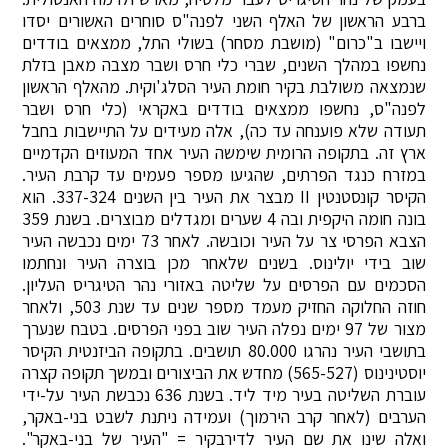
ברבע הראשון של האלף השני לפנה"ס סוחרים האשורים יסדו
ויישבו ב"כרום" (מושבת מסחר) בשולי התל, ממצאים בודדים
נחשפו במהלך השנים, שברי כלי חרס ושבר מצבה מאבן בזלת
שנמצאה משולבת בקיר חומת העיר הסלג'וקית. מהאלף הראשון
לפנה"ס, נחשפו ממצאים בודדים באקראי (כלי חרס ושבר
תעודה שלא פוענחה עד כה), אלה מעידים על התיישבות בחבל
ארץ זה. בתקופה הרומית שימשה העיר אחד המעוזים הקדמיים
במזרח כנגד הפרתים, שהגיעו מספר פעמים עד קרבת העיר.
הקיסר קונסטנטין II מבצר את העיר בין השנים 337-324. הוא
בונה חומה היקפית ובה 4 שערים ומגדלים מבוצרים. בשנת 359
הצבא הפרסי צר על העיר וכובשה. לאחר 73 ימים נכבשה העיר
שוב בידי יולינוס. בשנים שלאחר מכן בוצרה העיר ונחתמו
הסכמים עם הפרסים על שליטה באזורי נהר הטיגריס העליון.
חוזה החלוקה החזיק מעמד מספר שנים עד שנת 503, ולאחר
מצור של 97 ימים נפלה העיר שוב בפני הפרסים. בטבח שנערך
בתושבי העיר נהרגו 80.000 תושבים. בתקופה הביזנטית הקיסר
יוסטינינוס (565-527) מחדש את הביצורים ובמשך תקופה קצרה
עוברת השליטה בעיר מיד ליד. בשנת 636 נכבשת העיר על-ידי
הערבים (לאחר קרב הירמוך) ועמידה ניתנת לשבט בני-באקר,
ואלה שינו את שם העיר לדירבקיר = "העיר של בני-באקר".