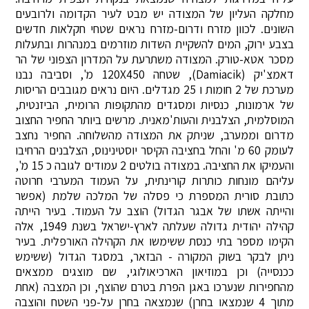
מחלקה העליון של המצודה יש מבט לעיר הקדומה ולרובעים
השונים. לכוון מזרח ודרום-מזרח נראים שטחי חקלאות חדשים
בצבע ירוק, המים להשקיית השדות מוזרמים במנהרות ובתעלות
מסכר אטא-טורק. המצודה משתרעת על המדרון הצפוני של הר
דאמצ'יק (Damiacik), שטחה 120X450 מ', וסביבה נבנו
מערכת של 2 חומות ו 25 מגדלים. היום נראים מגובבים הריסות
של ארמונות, כנסיות ומסגדים מהתקופות הרומית, הביזנטית,
המוסלמית, הצלבנית והעות'מאנית. מרשים ביותר החפיר החצוב
מדרום וממערב, שניתק את המצודה מהשלוחה. החפיר נחצב
לעומק 60 מ' והחל בחציבה הקיסר יוסטינינוס, הצלבנים הרחיבו
והעמיקו את החציבה. במצודה בולטים 2 עמודים לגובה כ 15 מ',
עליהם מונחות כותרות קורינתית, על העמוד המערבי חרוטה
כתובת סורית המספרת כי פסלה של המלכה שלמת (אפשר
והייתה אשתו של אבגר הגדול) הוצב על העמוד. בעיר הייתה
קהילה יהודית גדולה שעלתה לארץ-ישראל בשנת 1949, אלה
הקימו מספר בתי כנסת ששימשו את הקהילה האורפלית. בעיר
ניתן לבקר בשוק המקורה - הבזאר, במסגד הגדול (ששימש
ככנסייה) וכן במוזיאון הארכיאולוגי, שם מוצגים ממצאים
מהחפירות שנערכו באגן הפרת בטרם שהוצף, וכן המצבה (אחת
מתוך 4 שנמצאו בחרן) שנמצאה בחרן על-פני השטח והוצבה