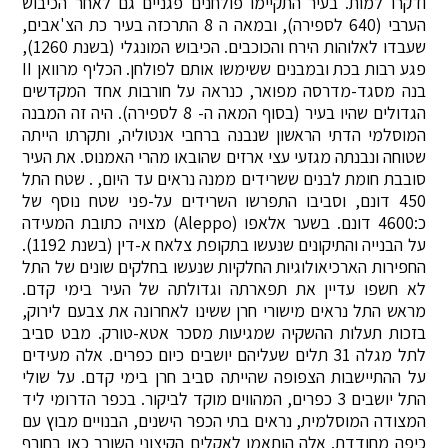
ודקרו למות. בעיר התקיימו פולחנים פגניים גם לאחר הכיבוש
הערבי (640 לספירה), ובמאה ה 8 התרכזה בעיר כת הצ'אבים,
שעבדו לאלוהות הירח והכוכבים. הכיבוש המונגלי (בשנת 1260),
פגע רבות בכת ובמבנים ששימשו אותם לפולחן. הכליף מרוואן II
בנה מסגד-מדרסה מפואר, כנראה על חורבות אחד המקדשים
הגדולים שהיו בעיר (בסוף המאה ה- 8 לספירה). היה זה המבנה
המוסלמי הדתי הראשון שנבנה ברחבי אנטוליה, ותקרתו הייתה
שטוחה ונבנתה מגזעי עצי ארזים שהובאו מהרי האמנוס. את העיר
סובבת חומת לבנים ששרידים ממנה נראים עד היום, . שטח התל
450 דונם, וסביבו התפרשו השרידים על-פני שטח נוסף של
כ:4600 דונם. בשער אלאפו (Aleppo) מצויה כתובת המעידה
על הבנייה והתיקונים שנעשו בתקופת צלאח א-דין (בשנת 1192).
החפירות הארכיאולוגיות החלקיות שנעשו בחלקים שונים של התל
לא חשפו עדיין את תפארתה וגדולתה של העיר בימי קדם.
מראש התל נראים מישורי חרן ששינו לאחרונה את צבעם לירוק,
בזכות תעלות ההשקיה שמגיעות מסכר אטא-טורק. מבט סביב
לתל מגלה 31 תלים שעליהם יושבים כיום כפרים. אלה מעידים
על ההתיישבות הצפופה שהייתה סביב חרן בימי קדם. על שולי
התל יושבים 3 כפרים, המהווים מוקד לביקור. בכפר הדרומי ליד
המצודה המוסלמית, נראים בתי הכפר הישנים, הבנויים מבוץ עם
כיפה מחודדת. אלה הותאמו לאקלים הקיצוני השורר כאן בחורף