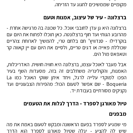
מקומיים שממשיכים לחגוג עד הזריחה.
ברצלונה - עיר של עיצוב, אמנות וטעם
ברצלונה היא גן עדן לחובבי אוכל. כל שכונה בה מרגישה אחרת -
מהרובע הגותי ועד חוף ברצלונטה. כאן תוכלו לפתוח את היום עם
בוקרדילו - סנדוויץ’ חם בלחם טרי, להמשיך לארוחת צהריים
שכוללת פאייה או דגים טריים, ולסיים את היום עם יין קאווה קר
וטאפאס מול הים.
אבל מעבר לאוכל עצמו, ברצלונה היא חוויה חושית. האדריכלות,
האמנות, והקולינריה משתלבים זה בזה. מסעדות השף בעיר
הפכו למוקדי עלייה לרגל, ויחד איתן שווקי האוכל כמו La
Boqueria - שם אפשר לטעום הכול: מהפירות הצבעוניים ועד
נקניקים מסורתיים בעבודת יד.
טיול מאורגן לספרד - הדרך לגלות את הטעמים
מבפנים
מי שמגיע לספרד בפעם הראשונה ומבקש לטעום באמת את מה
שיש לה להציע - יגלה שטיול מאורגן לספרד הוא הדרך