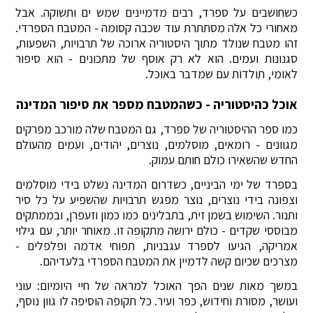
כשחושבים על ספרד, רבים מדמיינים שמש ים ותשוקה. אבל
מאחורי כל אלה מסתתרת עוד שכבה קסומה - המטבח הספרדי.
זהו מטבח שנולד מתוך היסטוריה ארוכה של תרבויות, השפעות,
סגנונות ועמים. הוא לא רק אוסף של מתכונים - הוא סיפור
לאומי, תולדות עם שמדבר באוכל.
אוכל כהיסטוריה - כשהמטבח מספר את סיפור המדינה
כמו ספר ההיסטוריה של ספרד, גם המטבח שלה מורכב מפרקים
מגוונים - רומאים, מוסלמים, נוצרים, יהודים, ועמים מהעולם
החדש שהשאירו כולם חותם עמוק.
בספרד של ימי הביניים, כשדרום המדינה נשלט בידי מוסלמים
וצפונה בידי נוצרים, נוצר מפגש תרבויות שהשפיע על כל סיר
ותנור. השימוש בשמן זית, בתבלינים כמו כמון וזעפרן, ובממתקים
מבוססי שקדים - כולם ירושה מתקופה זו. מאוחר יותר, עם גילוי
אמריקה, הגיעו לספרד עגבניות, תפוחי אדמה ופלפלים -
מצרכים שכיום קשה לדמיין את המטבח הספרדי בלעדיהם.
במשך מאות שנים הפך האוכל למראה של חיי היומיום: עוני
ועושר, מסורת וחידוש, כפר ועיר. כל תקופה הוסיפה לו גוון נוסף,