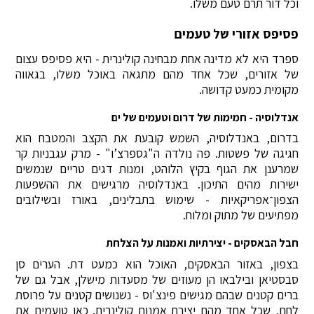
וכל דור תרם טעם משלו.
פסיפס אזורי של טעמים
ספרד היא לא מדינה אחת מבחינה קולינרית - היא פסיפס עצום
של אזורים, שכל אחד מהם מתגאה באוכל משלו, בגאווה
מקומית כמעט קדושה.
אנדלוסיה - חמימות של דרום וטעמים של ים
בדרום, באנדלוסיה, השמש קובעת את הקצב והמטבח הוא
חגיגה של פשטות. פה נולדה ה"גספרצ’ו" - מרק עגבניות קר
שמרענן את הגוף בקיץ הלוהט, ומנות דגים טריים שנמשים
ישירות מהים התיכון. באנדלוסיה מרגישים את ההשפעות
הצפון־אפריקאיות - שימוש בתבלינים, באורז ובשילובים
מפתיעים של מתוק ומלוח.
חבל הבאסקים - יצירתיות ואמנות על הצלחת
בצפון, באזור הבאסקים, האוכל הוא כמעט דת. הערים סן
סבסטיאן ובילבאו הן מעוזים של מסעדות מישלן, אבל גם של
ברים קטנים שבהם מגישים פינצ'וס - נשנושים קטנים על פרוסת
לחם, שכל אחד מהם יצירת אמנות קולינרית. כאן טועמים את