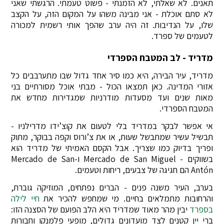
תאנים. לא שאלתי, לא הזמנתי - פשוט טעמתי. הרגשתי שאני
לא סתם אוכלת - אני מבינה משהו על המקום הזה, על הקצב
שלו, על הנדיבות. זה היה ערב שהפך אותי רשמית למכורה
לטעמים של ספרד.
מדריד - לב המטבח הספרדי
מדריד, עיר הבירה, היא כמו סיר אחד גדול שבו מתערבבים כל
אזורי המדינה. כאן תמצאו הכול - מבתי אוכל מסורתיים בני
מאות שנים ועד מסעדות מודרניות שמגדירות מחדש את
המטבח הספרדי.
אי אפשר לבקר במדריד בלי לטעום את קוצ’ידו מדרילניו -
תבשיל עשיר שמתבשל שעות, או את צ’ורוס וקפה בבוקר, מתוק
ופריך בדיוק כמו שצריך. אבל הקסם האמיתי של מדריד הוא
בשווקים - Mercado de San Miguel ו-Mercado de San
Antón הם חגיגה של צבעים, ריחות וטעמים.
בערב, העיר משנה פנים - הברים נפתחים, המוזיקה גוברת,
והרחובות מתמלאים בחיים. מי שמחפש להכיר את
חיי לילה
בספרד
יבין מהר מאוד שמדריד היא הלב הפועם של הסצנה הזו:
ברי יין קטנים לצד מועדונים גדולים, מופעי פלמנקו וחבורות