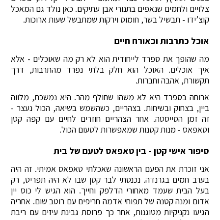
צלויים ולחמים שנאפים בתנורי אבן עתיקים. כאן נולד גם המאכל
קוצ’ידו - תבשיל בשר, חומוס וירקות שמתבשל שעות ארוכות.
אוכל כתרבות וכאורח חיים
מה שהופך את ספרד לייחודית הוא לא רק מה שאוכלים - אלא
איך אוכלים. האוכל הוא חלק בלתי נפרד מהתרבות, דרך
תקשורת, אהבה וחברות.
ארוחה בספרד היא לא משהו שחולף מהר. היא נמשכת, מלווה
ביין, בצחוק ובשיחות. בצהריים, כשהשמש בשיאה, הכול נעצר -
זה זמן הסייסטה. אחר הצהריים חוזרים לחיים עם קפה קטן
וטאפאס - מנות קטנות שמאפשרות לטעום הכול.
סיפור אישי קטן - בין טאפאס לטעם של בית
אני זוכרת את הפעם הראשונה שאכלתי טאפאס אמיתי. זה היה
בערב חמים בגרנדה. נכנסתי לבר קטן שבו לא היה תפריט, רק
בעל הבית שעמד מאחורי הדלפק וחייך. הוא הגיש לי כוס יין
אדום ומנה קטנה של תפוחי אדמה חריפים עם רוטב שום. אחריה
הגיעו נקניקיות מטוגנות, אחר כך פרוסת גבינת עיזים עם ריבת