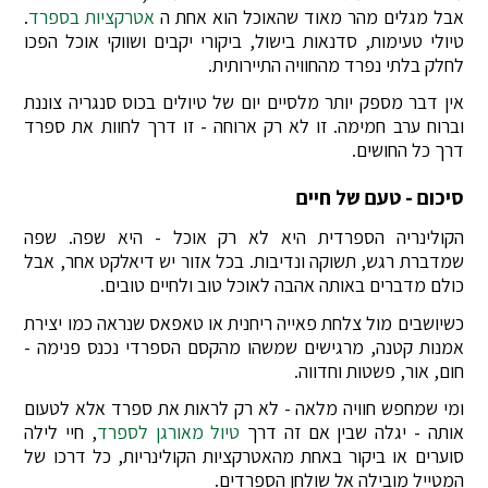
אבל מגלים מהר מאוד שהאוכל הוא אחת ה
אטרקציות בספרד
.
טיולי טעימות, סדנאות בישול, ביקורי יקבים ושווקי אוכל הפכו
לחלק בלתי נפרד מהחוויה התיירותית.
אין דבר מספק יותר מלסיים יום של טיולים בכוס סנגריה צוננת
וברוח ערב חמימה. זו לא רק ארוחה - זו דרך לחוות את ספרד
דרך כל החושים.
סיכום - טעם של חיים
הקולינריה הספרדית היא לא רק אוכל - היא שפה. שפה
שמדברת רגש, תשוקה ונדיבות. בכל אזור יש דיאלקט אחר, אבל
כולם מדברים באותה אהבה לאוכל טוב ולחיים טובים.
כשיושבים מול צלחת פאייה ריחנית או טאפאס שנראה כמו יצירת
אמנות קטנה, מרגישים שמשהו מהקסם הספרדי נכנס פנימה -
חום, אור, פשטות וחדווה.
ומי שמחפש חוויה מלאה - לא רק לראות את ספרד אלא לטעום
אותה - יגלה שבין אם זה דרך
טיול מאורגן לספרד
, חיי לילה
סוערים או ביקור באחת מהאטרקציות הקולינריות, כל דרכו של
המטייל מובילה אל שולחן הספרדים.