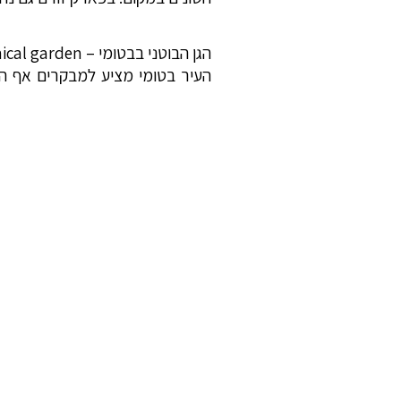
הגן הבוטני בבטומי – Batumi botanical garden
העיר בטומי מציע למבקרים אף ה
עופות הנודדים למקום, בעלי חיים
בנתיבי הפארק ולחזור לרכב בקרונ
לסיכום, גרוזיה כוללת מגוון רח
הנפלאים המוצעים במדינה בה הטב
הבלקנית במקום ולראות את המקומות
להזמנת
טיולים מאורגנים לגרוזיה
צר