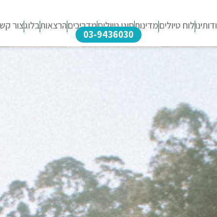
דותינו
לוח טיולים
מדינות
סוגי טיולים
מדריכים
הרצאות
בלוג
צור קש
03-9436030