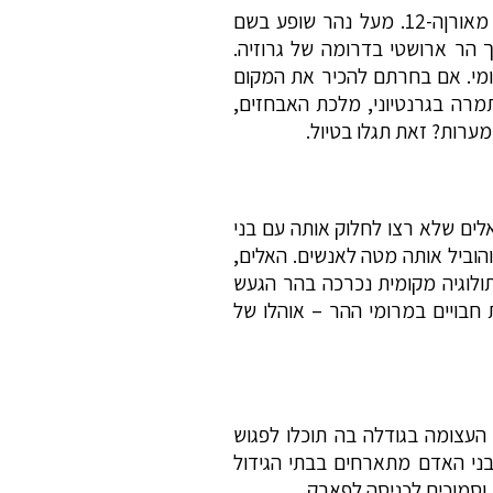
דמו בנפשכם הר מרהיב ואפרפר שחצובות בו מערכות שנועדו למשפחת מלוכה שחיה במאה טיול מאורןה-12. מעל נהר שופע בשם
הר ארושטי בדרומה של גרוזיה.
קומי. אם בחרתם להכיר את המקום
מרה בגרנטיוני, מלכת האבחזים,
רות? זאת תגלו בטיול.
לים שלא רצו לחלוק אותה עם בני
הוביל אותה מטה לאנשים. האלים,
ולוגיה מקומית נכרכה בהר הגעש
גדולות חבויים במרומי ההר – אוהלו של
העצומה בגודלה בה תוכלו לפגוש
 בני האדם מתארחים בבתי הגידול
וסמוכים לכניסה לפארק.