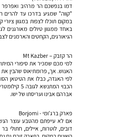
"קווה" שמגיע בדרכו עד להרים 
במקום תוכלו לצפות במגוון ציורי
באחד ממגוון טיולים מאורגנים ל
הגיאורגים, הקחטים והארמנים לצ
הר קזבק – Mt Kazber
למי מכם שמכיר את סיפורי המיתול
האנוש. אך, פרומתיאוס שהבין את 
לפי האגדה, כבלו את הטיטאן הסו
הכבוי המתנש
אברהם אבינו ועריסתו של ישו.
פארק ברג'ומי - Borjomi
אם לא עייפתם מהטבע עוצר הנשימ
דובים, לוטרות, איילים, חתולי ב
השונים במקום. בפארק זורם גם נח