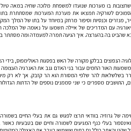
הסמוכים לטורקיה תמצאו את מערכת המערכות שמסתתרת בתוך 
 קיר, מנזרים וכנסיות וסיפור מרתק במיוחד על בתו של המלך המ
גיאורגיה עם המדריכים של איילה תשמעו על נאומה של המלכה ת
בא שהביט בה בהערצה. איך הגיעה תמרה למעמדה ומה מסתתר במע
וגיה הנפוצים בבלקן מקורה של האש בפסגות האולימפוס, בידי הא
משמעות האור החמים עבור בני האדם גנב את האנרגיה העצומה ו
רר בשלשלאות להר שלפי המסורת הוא הר קזבק. אך לא רק מית
א לגובה 5 קילומטרים, התושבים מספרים כי שני סממנים נוספים של הדתות ה
ה של גרוזיה בוודאי תרצו לפגוש גם את בעלי החיים בשמורה 
ר ואינספור בעלי כנף המגיעים לשמורה וחיים שם בטבעיות כאשר
ל שקט והאתר כולל גם בתים ששימשו בעבר את האצולה המקומית 