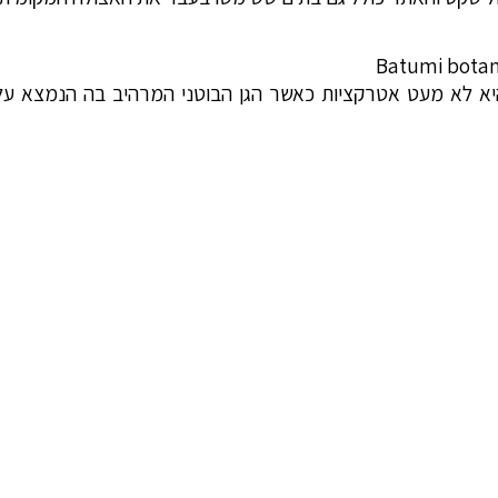
יא לא מעט אטרקציות כאשר הגן הבוטני המרהיב בה הנמצא ע
 ואינספור מקומות קסומים לנוח תחת עצים ירוקים עצומי ממדים.
ית חשמלית.
ב של אתרים מרהיבים, כאשר הזכרנו בקצרה רק מתי מעט מהם. הצ
ע נשאר בתולי, כמעט ללא מגע אדם, במקומות בהם תוכלו לגעת
 בהן לפי האגדה האלים שכנו והיו חלק בלתי נפרד מחייהם של בנ
ו קשר באתר, נציגינו ישמחו להעניק לכם מידע על הטיולים.
הירשמו לניוזלטר שלנו