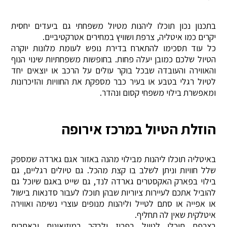
בתכנון נכון תוכלו ליהנות מטיול משפחתי גם ביעדים יחסית
יקרים כמו איטליה, צרפת ושוויץ במחירים אטרקטיביים.
כל עוד תסכימו להתארח בדירת נופש לעומת מלונות יוקרה
הטיול שלכם כמובן יעלה פחות. בחופשות משפחתיות שינוי הנוף
והאווירה והעובדה שבכל בוקר עולים על הרכב או יוצאים יחד
לטיול רגלי בטבע או בעיר כבר מספקת את החוויות והזיכרונות
ומאפשרת בילוי משפחי קסום ונהדר.
הוזלת הטיול במרכז אירופה
באיטליה תוכלו ליהנות מבילוי מהנה באזור אגם גארדה שמספק
שלל חוויות וניתן לשלב בו קצת מהכל. גם טיולים רגליים, גם
בילוי בפארק האקסטרים גארדה לנד, גם שייט באגם שיוכל גם
להוביל אתכם לעיירות ציוריות שבהן תוכלו לעבור סדנאות בישול
או אפייה או סתם לטייל וליהנות מנופים עוצרי נשימה ואווירה
איטלקית שאין לה תחליף.
בצרפת תוכלו לטייל בפריז ולבקר במוזיאונים ובאתרים