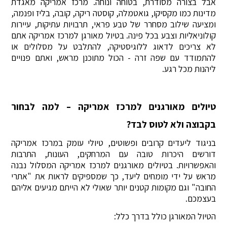
אבל בצורה מסודרת, בטוחה ונוחה. מרכז אמריקה מאגדת
מדינות כמו מקסיקו, גואטמלה, קוסטה ריקה, קובה, בליז ופנמה,
ומציעה שילוב מסחרר של טבע פראי, תרבויות עתיקות, עיירות
קולוניאליות וצבע בכל פינה. בטיול מאורגן למרכז אמריקה אתם
לא צריכים לדאוג ללוגיסטיקה, להתלבט על מסלולים או
להתמודד עם שפה זרה - הכול מתוכנן מראש, ואתם פנויים
ליהנות מכל רגע.
טיולים מאורגנים למרכז אמריקה – למה לבחור
בקבוצה ולא לטוס לבד?
בניגוד ליעדים קרובים ופשוטים, טיולי עומק במרכז אמריקה
דורשים היכרות טובה עם המרחקים, העונות, התרבות
והאפשרויות. בטיולים מאורגנים למרכז אמריקה המסלול נבנה
מראש על ידי מומחים ליעד, כך שמספיקים לראות את "אתרי
החובה" וגם מקומות קטנים יותר שאולי לא הייתם מגיעים אליהם
בעצמכם.
הטיול המאורגן כולל בדרך כלל: