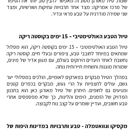
שונות. טיול מאורגן מסוג זה מאפשר להבין טוב יותר את הסיפור
של מרכז אמריקה: מצד אחד תרבויות עתיקות ושורשיות, ומצד
שני שמירה מודרנית על טבע פראי ונדיר.
טיול הטבע האולטימטיבי – 15 ימים בקוסטה ריקה
טיול הטבע האולטימטיבי – 15 ימים בקוסטה ריקה, הוא מסלול
שמתאים במיוחד לחובבי טבע, ציפורים ובעלי חיים. קוסטה ריקה
נחשבת לאחד היעדים הירוקים בעולם, עם מגוון אדיר של מינים,
שמורות מוגנות ותשתית תיירותית נוחה.
במהלך הטיול מבקרים בפארקים לאומיים, הולכים במסלולי יער
גשם, עולים לתצפיות על הרי געש, מבקרים בכפרים קטנים
ומגיעים גם לחופים. היתרון של טיול מאורגן כאן הוא בתכנון
המדויק של הזמנים, הימים והלינות, כך שלא מפספסים אתרי
טבע חשובים, ועדיין שומרים על קצב נוח לקבוצה.
מקסיקו וגוואטמלה - טבע ותרבויות במדינות היפות של