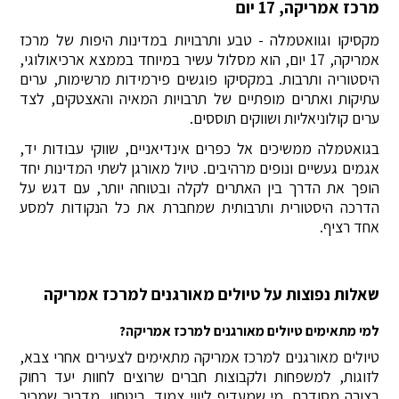
מרכז אמריקה, 17 יום
מקסיקו וגוואטמלה - טבע ותרבויות במדינות היפות של מרכז
אמריקה, 17 יום, הוא מסלול עשיר במיוחד בממצא ארכיאולוגי,
היסטוריה ותרבות. במקסיקו פוגשים פירמידות מרשימות, ערים
עתיקות ואתרים מופתיים של תרבויות המאיה והאצטקים, לצד
ערים קולוניאליות ושווקים תוססים.
בגואטמלה ממשיכים אל כפרים אינדיאניים, שווקי עבודות יד,
אגמים געשיים ונופים מרהיבים. טיול מאורגן לשתי המדינות יחד
הופך את הדרך בין האתרים לקלה ובטוחה יותר, עם דגש על
הדרכה היסטורית ותרבותית שמחברת את כל הנקודות למסע
אחד רציף.
שאלות נפוצות על טיולים מאורגנים למרכז אמריקה
למי מתאימים טיולים מאורגנים למרכז אמריקה?
טיולים מאורגנים למרכז אמריקה מתאימים לצעירים אחרי צבא,
לזוגות, למשפחות ולקבוצות חברים שרוצים לחוות יעד רחוק
בצורה מסודרת. מי שמעדיף ליווי צמוד, ביטחון, מדריך שמכיר