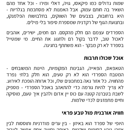
שמות גדולים כמו פיקאסו, גויה, דאלי ומירו - וכל אחד מהם
השאיר בה חותם עמוק. אבל האמנות לא מסתכמת בגלריות -
היא ברחובות, בצבעים של השווקים, בתלבושות הפלמנקו,
ובתנועת הגוף של רקדנית שמספרת סיפור בלי מילים.
הספרדים עצמם הם חלק מהקסם. הם חמים, ישירים, אוהבים
לאכול טוב, לדבר בקול רם ולחגוג את החיים. מי שמטייל
בספרד לא רק מבקר - הוא משתתף בחגיגה.
אוכל שכולו תרבות
הטאפאס, הפאייה, הגבינות המקומיות, היינות המשובחים -
המטבח הספרדי הוא לא רק טעים, הוא חלק בלתי נפרד
מהחוויה. כל אזור גאה במתכונים שלו, וכל ארוחה הופכת לאירוע.
לא צריך להיות גורמה כדי להתאהב באוכל הספרדי - מספיק
לשבת בטברנה קטנה עם כוס יין אדום ולהבין איך טעם, מוסיקה
וחיים מתמזגים לכדי שלמות.
חוויה אורבנית מול טבע פראי
היופי של ספרד הוא באיזון - בין ערים מודרניות ותוססות לבין
אזורי טבע קסומים ושקטים. באותה נסיעה אחת אפשר לעבור