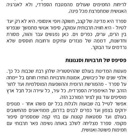
לריחות החמימים שעולים מהמטבח הספרדי, ולא לאנרגיה
האנושית שמתפרצת מכל פינה.
ספרד היא מדינה של קצב, תשוקה ויופי אינסופי. היא לא רק יעד
לטיול - היא חוויה תרבותית עמוקה, סיפור אנושי מתמשך שנפרש
בין הרים, ערים, כפרים וים. כאן נפגשים עבר והווה, מסורת
וחדשנות, דממה של מנזרים עתיקים ורחובות תוססים שלא
נרדמים עד הבוקר.
פסיפס של תרבויות וסגנונות
מעטות המדינות בעולם שההיסטוריה שלהן רבת שכבות כל כך.
אלפי שנים של כיבושים, אמונות ותרבויות הותירו חותם בל יימחה
על ספרד - מהמורשת הרומית וההשפעות המוסלמיות ועד לתור
הזהב של האימפריה הספרדית. כל עיר, כל עיירה וכל חבל ארץ
מוסיפים עוד גוון לציור המורכב הזה.
אפשר לטייל בה שבועות ולגלות בכל יום משהו אחר - מנופים
ירוקים בצפון ועד כפרים לבנים בדרום, ממוזיאונים מהחשובים
בעולם ועד סמטאות קטנות עם בתי קפה שמספרים סיפור
מקומי. ספרד מצליחה לשלב באותה נשימה פאר תרבותי עם
חמימות פשוטה ואנושית.