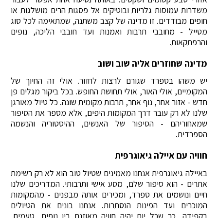
משדרות עמוסות גלריות ובוטיקים אל פסגות הרים מושלגות או
חופים מבודדים. זו מדינה של קצב משתנה, שמתאימה לכל סוג
מטייל - מחובבי תרבות ואמנות ועד חובבי הליכה, נופים
והרפתקאות.
מדינה שחוזרים אליה שוב ושוב
יש משהו בספרד שגורם לרצות לחזור. אולי זה החיוך של
המקומיים, אולי האור, אולי תחושת החופש. בכל ביקור מגלים פן
חדש - אזור אחר, נוף אחר, תרבות מקומית שונה. כל טיול מאורגן
שלנו לא רק עובר דרך המקומות היפים, אלא מספר את הסיפור
שמאחוריהם - הסיפור של האנשים, ההיסטוריה והנשמה
הספרדית.
חוויה עם איילה גיאוגרפית
באיילה גיאוגרפית אנחנו מאמינים שטיול טוב הוא לא רק רשימת
אתרים - הוא סיפור שלם, מסע אישי ותרבותי. המדריכים שלנו
חיים ונושמים את ספרד, ומכירים אותה מבפנים - מהמקומות
המוכרים ועד הפינות הנסתרות. אנחנו בונים את הטיולים
בקפידה, כך שכל יום יהיה חוויה מאוזנת בין נופים, טעמים,