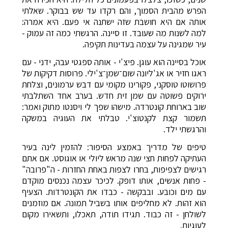
הפרש מהבית הסמוך, והם רקדו עד שש בבוקר. שאלתי
אותה אם היא חושבת שזה ישתנה אי פעם. היא אמרה:
למה לשנות מה שעובד. זו סיינה. הרגשתי כמה זה עמוק -
עיר שמגינה על עצמה בעדינות תקיפה.
אוכל בסיינה הוא עוגן. פיצ'י - אותה ספגטי עבה, ידני - עם
ראגו חזיר או אג'ליונה שום־שמן־צ'ילי. פרוסות דקיקות של
פרושוטו טוסקני, פקורינו מקומי עם דבש ערמונים, וצלחת
ירוקים פשוטה עם שמן זית חדש. בערב אחד השתלבתי
שוב בארוחת קונטרדה. מישהו שפך לי ויסנטו מתוק ואמר:
תשמור קצת לקנטוצ'י. טבלתי את העוגיה במשקה
והרגשתי ילד.
טיפים של מדריך באמצע הסיפור: להזמין לינה בעיר
העתיקה לפחות חצי שנה מראש ליולי או אוגוסט. אם אתם
רגישים לצפיפות, בחרו לצפות באחת החזרות - ה"פרובה"
- פחות אנשים, אותו דופק. לכיכר עצמה נכנסים מוקדם
עם מים וכובע. ובבקשה - כבדו את הקונטרדות. הצעיף
הוא זהות. לא מחליפים אותו בשביל תמונה. אם מוזמנים
לשולחן - זה כבוד. תגידו תודה, תאכלו, ותשאירו מקום
לעוגיות.