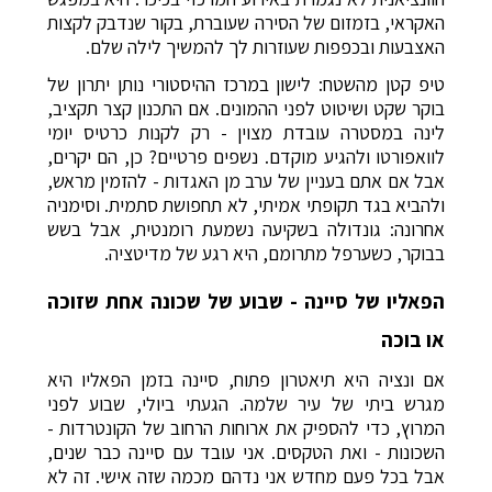
האקראי, בזמזום של הסירה שעוברת, בקור שנדבק לקצות
האצבעות ובכפפות שעוזרות לך להמשיך לילה שלם.
טיפ קטן מהשטח: לישון במרכז ההיסטורי נותן יתרון של
בוקר שקט ושיטוט לפני ההמונים. אם התכנון קצר תקציב,
לינה במסטרה עובדת מצוין - רק לקנות כרטיס יומי
לוואפורטו ולהגיע מוקדם. נשפים פרטיים? כן, הם יקרים,
אבל אם אתם בעניין של ערב מן האגדות - להזמין מראש,
ולהביא בגד תקופתי אמיתי, לא תחפושת סתמית. וסימניה
אחרונה: גונדולה בשקיעה נשמעת רומנטית, אבל בשש
בבוקר, כשערפל מתרומם, היא רגע של מדיטציה.
הפאליו של סיינה - שבוע של שכונה אחת שזוכה
או בוכה
אם ונציה היא תיאטרון פתוח, סיינה בזמן הפאליו היא
מגרש ביתי של עיר שלמה. הגעתי ביולי, שבוע לפני
המרוץ, כדי להספיק את ארוחות הרחוב של הקונטרדות -
השכונות - ואת הטקסים. אני עובד עם סיינה כבר שנים,
אבל בכל פעם מחדש אני נדהם מכמה שזה אישי. זה לא