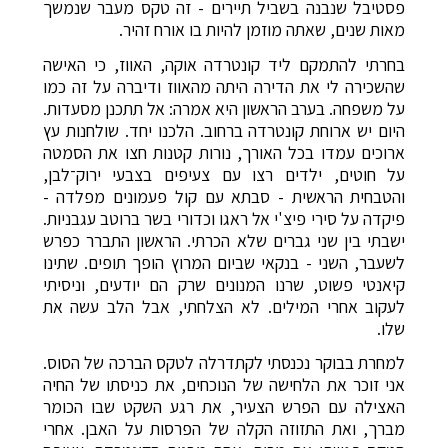
פסטיבל שנבנה בשביל תיירים - זה טקס מעבר שנמשך
מאות שנים, שאתה מוזמן להיות בו אורח זהיר.
בחרתי להתמקם ליד קונטרדה אוקה, האווז, כי האישה
שהשכירה לי את הדירה היתה מהאווז ודיברה על זה כמו
על משפחה. בערב הראשון היא אמרה: אל תתכנן מסעדות.
היום יש ארוחת קונטרדה ברחוב. הלכנו יחד. שולחנות עץ
ארוכים עמדו בכל האורך, נורות קטנות חצו את הסמטה
על חוטים, ילדים רצו עם צעיפים בצבעי ירוק־לבן,
והטבחית הראשית - סבתא עם קול פעמונים מפלדה -
פיקדה על סירי פיצ'י אל ראגו וכדורי בשר ברוטב עגבניות.
ישבתי בין שני גברים שלא הכרתי. הראשון התברר כפרש
לשעבר, השני - בנקאי שביום המרוץ הופך תופים. שתינו
קיאנטי פשוט, שרנו המנונים שרק הם יודעים, וניסיתי
לעקוב אחרי המילים. לא הצלחתי, אבל הלב עשה את
שלו.
למחרת בבוקר נכנסתי לקתדרלה לטקס הברכה של הסוס.
אני זוכר את הלחישה של הנוכחים, את כניסתו של החיה
האצילה עם הפרש הצעיר, את רגע השקט שבו הכומר
מברך, ואת התזוזה הקלה של הפרסות על האבן. אחרי