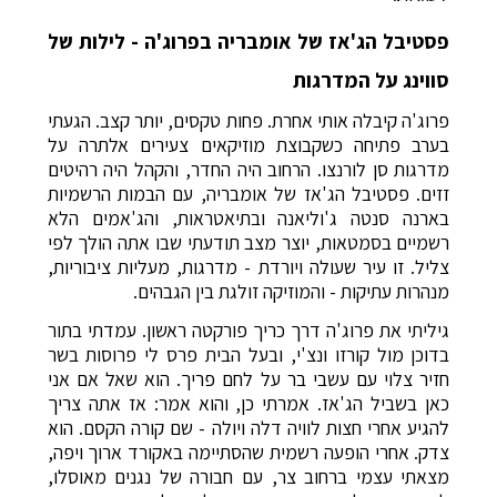
פסטיבל הג'אז של אומבריה בפרוג'ה - לילות של
סווינג על המדרגות
פרוג'ה קיבלה אותי אחרת. פחות טקסים, יותר קצב. הגעתי
בערב פתיחה כשקבוצת מוזיקאים צעירים אלתרה על
מדרגות סן לורנצו. הרחוב היה החדר, והקהל היה רהיטים
זזים. פסטיבל הג'אז של אומבריה, עם הבמות הרשמיות
בארנה סנטה ג'וליאנה ובתיאטראות, והג'אמים הלא
רשמיים בסמטאות, יוצר מצב תודעתי שבו אתה הולך לפי
צליל. זו עיר שעולה ויורדת - מדרגות, מעליות ציבוריות,
מנהרות עתיקות - והמוזיקה זולגת בין הגבהים.
גיליתי את פרוג'ה דרך כריך פורקטה ראשון. עמדתי בתור
בדוכן מול קורזו ונצ'י, ובעל הבית פרס לי פרוסות בשר
חזיר צלוי עם עשבי בר על לחם פריך. הוא שאל אם אני
כאן בשביל הג'אז. אמרתי כן, והוא אמר: אז אתה צריך
להגיע אחרי חצות לוויה דלה ויולה - שם קורה הקסם. הוא
צדק. אחרי הופעה רשמית שהסתיימה באקורד ארוך ויפה,
מצאתי עצמי ברחוב צר, עם חבורה של נגנים מאוסלו,