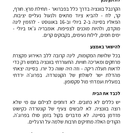
הקרנבל בוונציה בדרך כלל בפברואר - תחילת מרץ. חורף,
קר, לח - להביא ציוד מתאים ולנעול נעליים יציבות.
הפאליו בסיינה ב-2 ביולי וב-16 באוגוסט - להזמין לינה
מוקדם, ולהיות מוכנים לצפיפות. אומבריה ג'אז ביולי -
ימים חמים, לילות נעימים, בקבוקים קרים.
להישאר באמצע
בכל שלושת המקומות, לינה קרובה ללב האירוע מקצרת
מרחקים ומאריכה חוויות. התעוררתי בוונציה בחמש רק כדי
לראות תעלה ריקה - וזה היה שווה כל יורו. בסיינה יצאתי
מהדלת ישר לשולחן של הקונטרדה. בפרוג'ה ירדתי
במעלית ועמדתי מול סקסופון.
לכבד את הבית
יש כללים לא כתובים. לא דוחפים לצילום עם מי שלא
רוצה בוונציה. לא לובשים צעיף של קונטרדה כקישוט
מזדמן בסיינה. לא מדברים בקול בזמן סולו בפרוג'ה.
הקודים האלה מחזיקים תרבות שלמה על הרגליים.