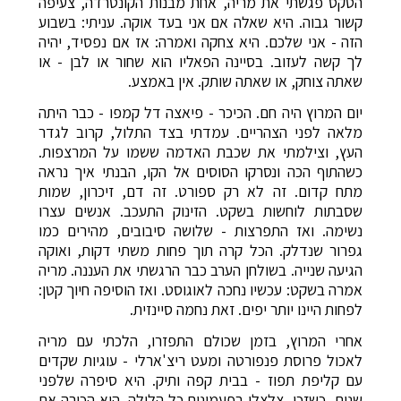
הטקס פגשתי את מריה, אחת מבנות הקונטרדה, צעיפה
קשור גבוה. היא שאלה אם אני בעד אוקה. עניתי: בשבוע
הזה - אני שלכם. היא צחקה ואמרה: אז אם נפסיד, יהיה
לך קשה לעזוב. בסיינה הפאליו הוא שחור או לבן - או
שאתה צוחק, או שאתה שותק. אין באמצע.
יום המרוץ היה חם. הכיכר - פיאצה דל קמפו - כבר היתה
מלאה לפני הצהריים. עמדתי בצד התלול, קרוב לגדר
העץ, וצילמתי את שכבת האדמה ששמו על המרצפות.
כשהתוף הכה ונסרקו הסוסים אל הקו, הבנתי איך נראה
מתח קדום. זה לא רק ספורט. זה דם, זיכרון, שמות
שסבתות לוחשות בשקט. הזינוק התעכב. אנשים עצרו
נשימה. ואז התפרצות - שלושה סיבובים, מהירים כמו
גפרור שנדלק. הכל קרה תוך פחות משתי דקות, ואוקה
הגיעה שנייה. בשולחן הערב כבר הרגשתי את העננה. מריה
אמרה בשקט: עכשיו נחכה לאוגוסט. ואז הוסיפה חיוך קטן:
לפחות היינו יותר יפים. זאת נחמה סיינזית.
אחרי המרוץ, בזמן שכולם התפזרו, הלכתי עם מריה
לאכול פרוסת פנפורטה ומעט ריצ'ארלי - עוגיות שקדים
עם קליפת תפוז - בבית קפה ותיק. היא סיפרה שלפני
שנים, כשזכו, צלצלו בפעמונים כל הלילה. היא הכירה את