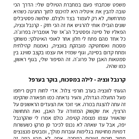
משפט שכתבתי פעם במחברת הטיולים שלי: הדרך הכי
טובה להבין את איטליה היא להיכנס לתוך החגיגה כשהיא
מתרחשת, לא רק לעמוד בצד ולצלם. שלושה פסטיבלים
שונים הובילו אותי להרגיש את זה הכי חזק - קרנבל ונציה,
הפאליו של סיינה ופסטיבל הג'אז של אומבריה בפרוג'ה.
כל אחד מהם פתח לי חלון אחר לאופי האיטלקי: משחקי
מסכות ואסתטיקה מובהקת בוונציה, נאמנות קהילתית
ומתח קדום בסיינה, וגוף שמזיז את עצמו בקצב סווינג בין
סמטאות האבן של פרוג'ה. זה הסיפור שלי, בגוף ראשון,
כמו שהיה.
קרנבל ונציה - לילה במסכות, בוקר בערפל
הגעתי לוונציה בערב חורפי צלול. אדי לחות דקים ריחפו
מעל התעלה הגדולה, והעיר נראתה כמו תפאורה שהקימו
זה עתה להצגת בכורה. אני זוכר את הצעדים הראשונים על
הרציף, את שקשוק המזוודה על האבן, ואת התחושה
שהאוויר עצמו מצופה קטיפה. כולם אמרו לי שהקרנבל
יפה, אבל עד שאתה לא נכנס לכיכר סן מרקו כשעשרות
דמויות מחויטות בגלימות עוברות מולך, ומבטים מנצנצים
מתוך חורים זעירים במסכה, אתה לא מבין כמה זה