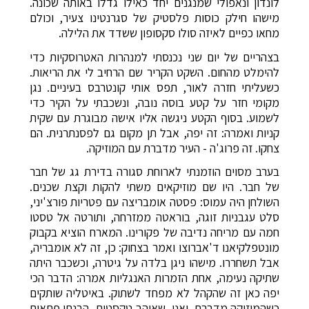
לונדון ונאפולי שמנגנים יחד כאילו גדלו באותה שכונה.
מישהו חילק כוסות פלסטיק של סגרנטינו צעיר, וכולם
מחאו כפיים לאיזה סולו סקסופון ששדד את הלילה.
בצהריים של יום שני נכנסתי למנהרות האטרוסקיות כדי
להימלט מהחום. השקט הקריר שם הרחיב לי את הריאות.
כשעליתי חזרה לאור, תפס אותי קונטרבס בעיניים. נגן
מקומי חזר על קטע בוסה נובה, ונשכבתי על הקיר כדי
לשמוע. בסוף הקטע ניגשה אליו אישה מבוגרת עם שקית
קניות ואמרה: זה יפה, אבל תן מקום גם לפסנתרנית. הם
צחקו. זה פרוג'ה - העיר מדברת עם המוזיקה.
בערב מסוים הוזמנתי לארוחת סגורה בדירת גג של חבר
של חבר. היו שם מוזיקאים משתי להקות וקצת שכנים.
השולחן היה עמוס: פסטה אומבריצה עם פטריות פורצ'יני,
סלט עגבניות זוגה, בוראטה ממזרחה, ותורטה אל טסטו
חמה עם מריחה נדיבה של פקורינו. המארח הוציא בקבוק
מונטפלקיאנו ד'אברוצו ואמר בצחוק: כן, זה לא אומבריה,
אבל תשחררו. מישהו ניגן בלדה על גיטרה, וכשכבר היתה
שתיקה נעימה, אחת הזמרות האנגליות אמרה: הדבר הכי
יפה כאן זה שהקהל לא מפחד לשתוק. באיטליה שותקים
כשהמוזיקה מדברת. ואני, שאוהב טקסטים, הבנתי פתאום