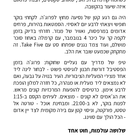
איזה שיעור בהקשבה.
היה גם רגע קטן של נסיעה מחוץ לפרוג'ה. לקחתי בוקר
חופשי ויצאתי לרבע יום לאסיזי. הסמטאות בהירות, פרחים
אדומים במרפסות, ואוויר של מנזר. חזרתי בדיוק בזמן
לקפה קר על כיכר 4 בנובמבר, עם קרמלה באחוז סוכר
מושלם, ועוד צמד נגנים שפתחו סט עם Take Five. זה
מתקתק שכמעט שובר את הלב.
טיפ של מדריך עם נעליים שחוקות: פרוג'ה בזמן
הפסטיבל דורשת תכנון לוגיסטי פשוט - לבחור לינה ליד
אחד מצירי המעליות הציבוריות. העיר בנויה על גבעה, ואם
לא נמצאים ליד מעלית או מנהרה, כל חזרה למלון הופכת
לרבע אימון. כרטיסים להופעות המרכזיות קונים מראש.
את הג'אמים לא קונים - מוצאים. לעיתים הקסם ב-1:15
לפנות בוקר, לא ב-21:00. ומבחינת אוכל - טורטה אל
טסטו, פורקטה, וניסוי קטן עם בירה מקומית לצד יין אדום
- הכל הולך עם סווינג.
שלושה עולמות, חוט אחד