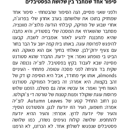
סיפור אחד שמחבר בין שלושת הפסטיבלים
ולפני שאני מסיים, הנה הסיפור שהבטחתי - סיפור אחד
שמחזיק בתוכו את שלושתם: בערב אחרון שלי בפרוג'ה,
אחרי שבוע של מוזיקה, קיבלתי הודעה מלוצ'יה מוונציה.
מסתבר שהשארתי את המסכה שלי בסטודיו, והיא כתבה
שהיא מתכננת להגיע לאזור אומבריה לשבת. קבענו
להיפגש לפרוסת עוגה. באותו בית קפה ישב על הבר בחור
עם צעיף ירוק־לבן. שאלתי בחיוך אם הוא מאוקה. הוא
הביט בי מופתע ואמר: איך ידעת. התברר שהוא סטודנט
מסיינה שבא לעבוד בקיץ בפסטיבל. לוצ'יה נכנסה עם
שקית בד והניחה לפני מסכה עטופה. פתחתי - העיניים
almonds, אותו אף מחודד, אבל היא הוסיפה קו דק של
זהב בקצוות. היא אמרה: זה בשביל המוזיקה. סטודנט
האווז חייך ואמר: אז עכשיו אתה גם משלנו. הזמנו שלוש
פרוסות עוגת שוקולד ומנות קטנות של טורטה די צ'וקולטו.
נגן רחוב התחיל קטע של Autumn Leaves. לוצ'יה
אמרה: תשמעו, העיר הזו יודעת לנגן. והסטודנט הוסיף:
והעיר שלי יודעת לרוץ. אמרתי: והעיר ההיא יודעת
להתחפש. שלושה קולות נעימים נשזרו, כמו שלושה
פסטיבלים שנפגשו לשולחן אחד. לא הכרזנו, לא הרמנו