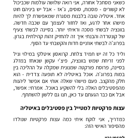
כשאני מסתכל אחורה, אני רואה שלושה עולמות שכביכול
לא קשורים - מסכות, סוסים, ג'אז - אבל יש ביניהם חוט
אחד. איטליה טובה בלבנות מסגרת שמאפשרת לך להיות
מישהו אחר לרגע, ואז לחזור לעצמך עם שכבה חדשה.
בוונציה לבשתי מסכה וראיתי יותר. בסיינה לבשתי צעיף
של קונטרדה והבנתי איך זה להחזיק זהות קהילתית בגרון.
בפרוג'ה לבשתי אוזניים חדות והקשבתי עד הסוף.
וליד כל זה יש תמיד צלחת. קרואסון איטלקי במילוי וניל
לפני זריחת שמש בוונציה, פיצ'י עקשן שנאחז במזלג
בסיינה, פרוסת פורקטה שמנונית שמקלה על ההליכה בין
במות בפרוג'ה. אוכל באיטליה לא תופעה צדדית - הוא
חלק מהקצב. פעם מישהי שאלה אותי אם אפשר ליהנות
מהפסטיבלים האלה בלי להשקיע באוכל. אמרתי: אפשר,
אבל אם כבר הגעתם עד כאן, תנו גם ללשון להשתתף.
עצות פרקטיות למטייל בין פסטיבלים באיטליה
כמדריך, אני לוקח איתי כמה עצות פרקטיות שנולדו
מהסיפור האישי הזה:
לתזמן נכון