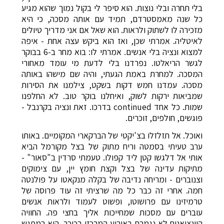
בלי תחרה ובלי נוצות. הוא סיפר לי בקול נמוך שהוא מגיע
כל שנה מאמסטרדם, תמיד עם אותה מסכה, כי היא
מזכירה לו לשתוק ולראות. הוא שאל אם אני מדריך טיולים
לאיטליה. אמרתי שכן, ואז הוא ביקש עצה אחת - איפה
למצוא ונציה בלי אנשים. אמרתי לו: בוא מחר ב-6 בבוקר
לגשר הריאלטו. נפרדנו בלי לדעת מי עומד מאחורי
המסכה. למחרת באמת הגעתי, והיה שם מישהו באותה
מסכה. עמדנו חמש דקות בשקט, צילמנו את הסירות
שמביאות ירקות לשוק, ואיחלנו בוקר טוב. לא החלפנו
שמות. כל אחד continued בדרכו. זאת ונציה בקרנבל -
פוגשים, חולפים, זוכרים.
ואוכל. אל תזלזלו בצ'יקטי של הברקארי המקומיים. באותו
ערב טעיתי בסמטה וריח מתוק של בצל מקורמל הביא
אותי אל דלגשו קטן ליד קפולו. טעמתי סרדין ב"סאור" -
מתיקות עדינה של בצל וקצת חומץ יין, עם צימוקים
וצנוברים - ומריחה נדיבה של בקלה מנקאטו על פולנטה
חמה. אחרי זה כבר כל מה שרציתי זה עוד פרוסה של
טרמיזינו עם פרושוטו, ופשוט לעמוד ולראות אנשים
עוברים עם מסכות שמחייכות אליך בחצי פה. החוויה
הוונציאנית לא נגמרת באירוע המרכזי בכיכר. היא במפגש