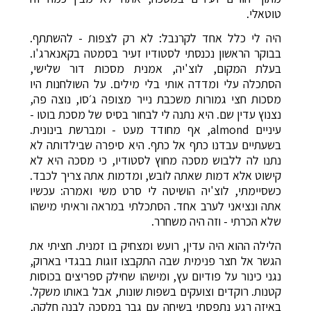
טוטאלי.
היה לי כלל אחד לקרנבל: לא רק לצפות - להשתתף.
בבוקר הראשון נכנסתי לסטודיו זעיר בסמטה בקאנארג'ו.
בעלת המקום, לוצ'יה, אמנית מסכות דור שלישי,
הסתכלה עלי ומדדה אותי בלי מילים. על השולחנות היו
מסכות חצי גמורות משכבת נייר מצופה ג׳סו, נוצה פה,
נצנוץ עדין שם. היא נתנה לי לבחור בסיס של מסכת בוטו -
עיניים almond, אף מחודד מעט - ומברשת בינונית.
בשעתיים עבדנו כתף אל כתף. היא סיפרה שבילדותה לא
נתנו לה ללבוש מסכה מחוץ לסטודיו, כי מסכה היא לא
קישוט אלא דמות שאתה לובש, ומדמות אתה צריך לכבד.
כשסיימתי, לוצ'יה הושיטה לי סרט משי ואמרה: עכשיו
אתה ונציאני לערב אחד. הסתכלתי במראה וראיתי מישהו
שלא הכרתי - וזה היה משחרר.
הלילה ההוא היה עדין, רועש ומצחיק בו זמנית. חציתי את
הגשר אל חצר פנימית שבה התקבצו זוגות בבגדי בארוק,
נגני כינור על פודיום עץ, ומישהו שחילק ספריצים בכוסות
קטנות. רוקדים וצועקים בשפות שונות, אבל באותו משקל.
באיזה רגע נתפסתי בשיחה עם גבר במסכה לבנה חלקה,