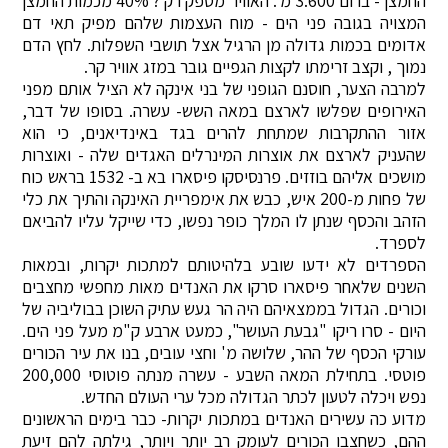
החמצן - ברום 3.600 מ'. האוויר מספק רק ? 40% מכמות החמצן
המצויה בגובה פני הים - מוח העצמות שלהם מפיק תאי דם
אדומים בכמות גדולה מן הרגיל אצל תושבי השפלות. לחץ הדם
נמוך , וקצב זרימתו לקצות הגפיים גובר במזג אוויר קר.
למרבה הצער, חוסנם הגופני של בני אינקה לא הציל אותם מפני
האירופים שפלשו לארצם במאה השש- עשרה. בסופו של דבר,
אזור ההתקרבות שמתחת להרים בגד באינדיאנים, כי הוא
שהעניק לארצם את אוצרות המינרלים האגדים שלה - ואוצרות
מושכים אליהם בוזזים. פרנסיסקו פיסארו בא ב- 1532 בראש כוח
של פחות מ-200 איש, כבש את אימפריית האינקה והתיך את כלי
הזהב והכסף שנתן לו המלך כופר נפשו, כדי שייקל עליו להביאם
לספרד.
הספרדים לא ידעו שובע בלהיטותם למתכות יקרות, ובמאות
השנים שלאחר פיסארו סרקו את האנדים מאות מחפשי מחצבים
וכורים. הגדול בממצאיהם היה הר געש עתיק השוכן בבוליביה של
היום - סרו ריקו "גבעת העושר", כמעט ארבע ק"מ מעל פני הים.
עורקי הכסף של ההר, שלושה מ' וחצי עובים, בנו את עיר הכורים
פוטסי. בתחילת המאה השבע - עשרה מנתה פוטוסי 200,000
נפש ויכלה לטעון לכתר הגדולה מכל ערי העולם החדש.
מדוע כה עשירים האנדים במתכות יקרות- כבר בימים הראשונים
ההם, כשחצבו הכורים לעומק רב יותר ויותר, גילתה להם זיעת