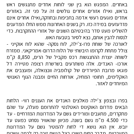
באחרים. המפגש הוא בין שני לוחות אחדים מתנגשים ראש
בראש, ואילו אזורים אחרים גולשים זה על פני זה. באזורים
אחדים פוגעים רעשי אדמה בתכיפות ובחוזקה,ואילו אחרים אינם
מזדעזעים במידה כזו. רק בשנים האחרונות ממש החלו המדענים
להשליט מעט סדר בהיבטיהם השונים של אזורי ההתקרבות. כדי
לנסות להבין אותם, נצא לסיור בטבעת האש.
לאורכה של שוחת פרו-צ'ילה, לוח נסקה- שהוא לוח אוקייני -
צולל מתחת לקרומו היבשתי של הלוח הדרום-אמריקאני. ממזרח
לשוחה יוצרת ההתנגשות רכס מקביל של הרים, 8,850 ק"מ
אורכו- האנדים. אלה משתרעים בשרשרת רצופה מטיירה דל
פוגאו מרובת הפיורדים של קולומביה וונצואלה, ומעצבים את
האקלימים, תחומי המחיה, אורחות החיים ומבנה הגוף האנושי
המיוחדים לאזור.
בפרו ובצפון צ'ילה מאלצים האנדים את העננים רווי- הלחות
הבאים מדרום האוקינוס האטלנטי להתרומם מעלה, עד שהם
מתקררים, מתעבים ומורידים גשם על המדרונות המזרחיים - עד
כדי 4.500 מ"מ גשם בשנה. מכיוון שהאוויר נסחט כמעט עד
יובש. אין הוא נושא די לחות להמטיר גשם על המדרונות
המערביים. מדבר החוף השוכן בצל הגשם זוכה רק לכמה עשרות