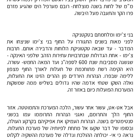
מ"מ של לחות בשנה מוצלחת- רובם מערפל הים שהגיע מזרם
פרו הקר והתעבה מעל היבשה.
בני צ'ימו ומלחמתם בטקטניקה
לפני מאות בשנים התגוררו על החוף בני צ'ימו שניצחו את
המדבר - עד שבאה טקטוניקת הלוחות והדבירה אותם. תרבות
צ'ימו - אחת הגדולות שבתרבויות עתירות הזהב שלפני האינקה -
שגשגה מסביבות שנת 600 לספה"נ ועד המאה החמש- עשרה.
היא הקימה רשת מתוחכמת של תעלות לאורך החוף מצפון
ללימה שבפרו. הנהרות היורדים מן ההרים הזינו את התעלות,
ואלה השקו שטחי אדמה שהיו גדולים בשליש ממה שמשקות
המערכות הפועלות כיום באזור זה.
אבל אט-אט, עשור אחר עשור, הלכה המערכת והתמוטטה. אזור
החוף הלך והתרומם, ואגני הנהרות התרוממו עמו בכשני
סנטימטרים בשנה. הנהרות העמיקו את אפיקיהם בקרקע העולה,
ובסופו של דבר שקעו אל מתחת לפיותיה של מערכת התעלות.
נראה כי אי- יכולתה ההולכת וגדלה של מערכת ההשקיה לקלוט