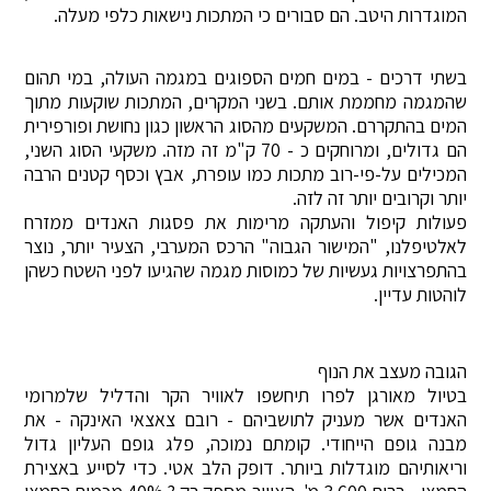
המוגדרות היטב. הם סבורים כי המתכות נישאות כלפי מעלה.
בשתי דרכים - במים חמים הספוגים במגמה העולה, במי תהום
שהמגמה מחממת אותם. בשני המקרים, המתכות שוקעות מתוך
המים בהתקררם. המשקעים מהסוג הראשון כגון נחושת ופורפירית
הם גדולים, ומרוחקים כ - 70 ק"מ זה מזה. משקעי הסוג השני,
המכילים על-פי-רוב מתכות כמו עופרת, אבץ וכסף קטנים הרבה
יותר וקרובים יותר זה לזה.
פעולות קיפול והעתקה מרימות את פסגות האנדים ממזרח
לאלטיפלנו, "המישור הגבוה" הרכס המערבי, הצעיר יותר, נוצר
בהתפרצויות געשיות של כמוסות מגמה שהגיעו לפני השטח כשהן
לוהטות עדיין.
הגובה מעצב את הנוף
בטיול מאורגן לפרו תיחשפו לאוויר הקר והדליל שלמרומי
האנדים אשר מעניק לתושביהם - רובם צאצאי האינקה - את
מבנה גופם הייחודי. קומתם נמוכה, פלג גופם העליון גדול
וריאותיהם מוגדלות ביותר. דופק הלב אטי. כדי לסייע באצירת