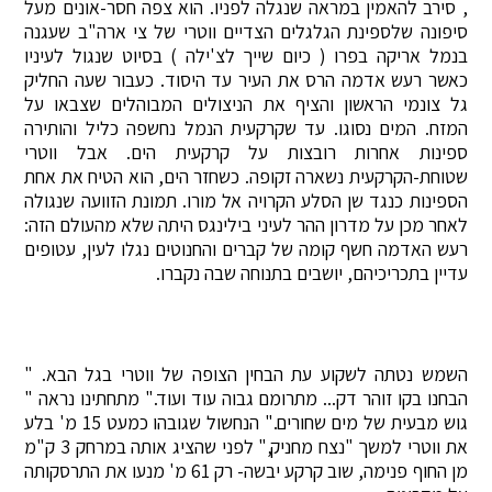
, סירב להאמין במראה שנגלה לפניו. הוא צפה חסר-אונים מעל
סיפונה שלספינת הגלגלים הצדיים ווטרי של צי ארה"ב שעגנה
בנמל אריקה בפרו ( כיום שייך לצ'ילה ) בסיוט שנגול לעיניו
כאשר רעש אדמה הרס את העיר עד היסוד. כעבור שעה החליק
גל צונמי הראשון והציף את הניצולים המבוהלים שצבאו על
המזח. המים נסוגו. עד שקרקעית הנמל נחשפה כליל והותירה
ספינות אחרות רובצות על קרקעית הים. אבל ווטרי
שטוחת-הקרקעית נשארה זקופה. כשחזר הים, הוא הטיח את אחת
הספינות כנגד שן הסלע הקרויה אל מורו. תמונת הזוועה שנגולה
לאחר מכן על מדרון ההר לעיני בילינגס היתה שלא מהעולם הזה:
רעש האדמה חשף קומה של קברים והחנוטים נגלו לעין, עטופים
עדיין בתכריכיהם, יושבים בתנוחה שבה נקברו.
השמש נטתה לשקוע עת הבחין הצופה של ווטרי בגל הבא. "
הבחנו בקו זוהר דק... מתרומם גבוה עוד ועוד." מתחתינו נראה "
גוש מבעית של מים שחורים." הנחשול שגובהו כמעט 15 מ' בלע
את ווטרי למשך "נצח מחניק," לפני שהציג אותה במרחק 3 ק"מ
מן החוף פנימה, שוב קרקע יבשה- רק 61 מ' מנעו את התרסקותה