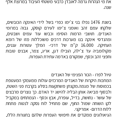
את מי הנהרות גרמה לאובדן כרבעי משטחי העיבוד במרוצת אלף
שנה.
בשנת 1476 נפלו בני צ'ימו כפרי בשל לידי האינקה הכובשים,
שלקחו עמם זהב ואומני צ'ימו לעירם קוסקו, גבוה במרומי
האנדים. תושבי הרמות הוסיפו וכבשו עוד עמים ושבטים,
ומהנדסי אינקה בנו מערכות דרכים משוכללות מזו של רומא
העתיקה. 16.000 ק"מ של דרכי- המלך עטורות עננים,
מקולומביה עד צ'ילה, הובילו דגן, אריג, צמר, אבנים טובות
וחפצי זהב וכסף, שמקורם באדמה עתירת העפרות.
טיול לפרו - הכור הפנימי של האנדים
המתכות היקרות של האנדים המרכזים עולות ממעמקי המעטפת
בכמוסות של מגמה.מקצתן משתקעות בסלע בקרבת פני השטח,
ולבסוף מביאה אותן הבליה להישג יד האדם. כך נוצרים מרבצים
של עושר - נחושת, בדיל, עופרת, אבץ וכסף - הנמתחים במקביל
לקו השוחה שמול החוף, שם מתחיל לוח נסקה לנטות מתחת
ללוח הדרום- אמריקני.
הגיאולוגים ממקדים את חיפושי העפרות שלהם בחגורות הללו,