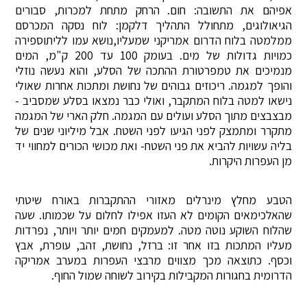
אפיהם את התשובה: חום. הרחק מתחת למכרות, סבורים
הגיאולוגים, מתחולל התהליך דלקמן: לוח נסקה המכרסם
ממלמטה בלוח הדרום אמריקני שמעליו,נושא עמו לליתוספירה
כמויות גדולות של מים. בעומק 100 עד 200 ק"מ, המים
מנמיכים את טמפרטורת ההתכה של הסלע, והוא נעשה נוזלי
והופך למגמה. ריכוזים גבוהים של נחושת ומתכות אחרות שאולי
נישאו למטה בלוח המתקבר, ואולי כבר נמצאו בסלע שמסביב -
מבצבצים מתוך הסלע ועולים עם המגמה. חלק הארי של המגמה
מתקרר ומתמצק לפני הגיעו לפני השטח. אבל מיליוני שנים של
בליה עשויות להביא את פני השטח- ואת מכושי הכורים למחווי יד
מן העפרות היקרות.
הטבע מחלץ מינרלים מאזורי ההתקברות באורח שיטתי
שהאלכימאים הקומים לא העזו אפילו לחלום על שכמותו. שעה
שהלוח השוקע נוטה מטה. למעמקים חמים יותר ויותר, נפרדות
מעליו המתכות בזו אחר זו: ברזל, נחושת, זהב, עופרת, אבץ
וכסף. כתוצאה מכך מצווים מרבצי העפרות במערב אמריקה
הדרומית בחגורות המקבילות בקירוב לשוחה שמול החוף.