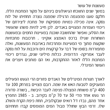
מעשנות של עושר
במשך שנים התווכחו הגיאולוגים ביניהם על מקור המתכות הללו.
חלקם טענו מהמגמה הרגילה שממנה נוצרה תחתיתו של לוח
נסקה. אינה מכילה כמויות מספיקות של מתכת ליצירתם של
ריכוזי העפרות המצויים באנדים. לכן חייב להיות משהו שהעשיר
את הסלע; ואפשר שהתשובה שוכנת במעיינות החמים ובמעשנות
השחורות שגילו ברכס האמצע אוקייני . תרכובות מתכתיות
שוקעות מתוך מי המעיינות ומתרכזות בארובות המעשנות, ואלה
מתפוררות בסופו של דבר על קרקעית הים ורוכבות על לוח נסקה
לעבר אמריקה- הדרומית. ככלות מיליוני שנים, נגררים ריכוזי
המתכות הללו לאזור ההתקרבות, ואז הם מותכים ויוצרים את
העושר המינרלי.
לאורך חגורות המינרלים של האנדים פזורים הרי הגעש הפעילים
המעניקים לטבעת האש את שמה. רובם מצויים במרחק 100 עד
400 ק"מ משוחת המצולה פנימה לעבר היבשת , בשורה סדורה
הר געש אחד מדי 50 עד 70 ק"מ בקירוב. ב - 1985 התפרץ
אחד מהם, נבדו דל רואיס שבקולוביה, תחת כיפת הקרח והשלג
שלו. זרמי הבוץ שחולל מבול המים המומסים קברו תחתיהם