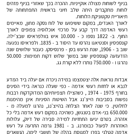
בניוף לשוחות מצולה אוקייניות. ההכרה בכך שאזורי בניוף מזהים
לוחות מתקברים היתה שלב חיוני בראשית התפתחותה של
תיאוריית טקטוניקת הלוחות.
לאורך האנדים, במקום ששיפועו של לוח נסקה מתון, מאיימים
רעשי האדמה דרך קבע על מרכזי אוכלוסיה צפופים לאורך
החוף. ב- 1822 נספו כ - 10.000 איש בוולפראיסו שבצ'ילה.
קונספסיון וסנטיאגו נהרסו עד היסוד ב - 1835. ולפראיסו נפגעה
שוב ב - 1906, שנת הרעש בסן - פרנסיסקו. כעבור שלושים שנה
הזדעזעה קונספסיון שוב במשך שלוש דקות תמימות: 50.000
נהרגו ו - 750.000 נותרו ללא קורת גג.
אבדות נוראות אלה יצטמצמו במידה ניכרת אם יעלה ביד המדע
לנבא או לחזות רעשי אדמה - כפי שעלה כנראה בידי הסינים
בחורף 1975 - 1974 , כשהצילו תצפיותיהם המדוקדקות רבבות
נפשות בסביבות הייצ'נג אבל השיטות הסיניות אינן מהימנות
לחלוטין. כי שנה לאחר הצלחה בהייצ'נג, נהרגו למעלה מ -
650.000 בני-אדם בטנגשן, כשהיכה במקום רעש אדמה בלי כל
אזהרה. בטרם יגיעו התחזיות למידה סבירה של דיוק, עלולות
האזהרות לפעול כבומרנג. ב - 1981 גרמה התרעה על רעש
אדמה קטלני בפרו למנוסת בהלה של תושבי לימה. הנשארים