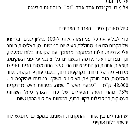
על מדרונות
אל מורו. רק אדם אחד אבד. "נס ", כינה זאת בילינגס.
טיול מאורגן לפרו - האנדים האדירים
כדי לבלוע את כל פני הארץ אחת ל-160 מיליון שנים. בליעתו
של הקרום החיצוני מחוללת פעילויות פנימיות, מן האלימות ביותר
עלי אדמות. הלוח המתקבר מתחכך עם שקיעתו בלוח שמעליו,
וכך נוצרים רעשי אדמה המשגרים גלי צונמי על-פני האוקינוס.
תוצאות אחרות הן התפרצויות הרי-געש. התרוממות הרים. ואפילו
מידת- מה של ריחוב בקרקעית הים, באגני עורף- הקשת. אזור
האלימות הזה חובק את האוקינוס השקט בטבעת שהיקפה כ -
48.000 ק"מ - "טבעת האש " שמה. בטבעת האש מזדקרים
75% מהרי הגעש הפעילים של כדור הארץ מעל השוחות
העמוקות המקבילות לקווי החוף, המתוות את קווי ההתנגשות.
יש הבדלים בין אזורי ההתקרבות השונים. במקצתם מתנגש לוח
יבשתי בלוח אוקייני.