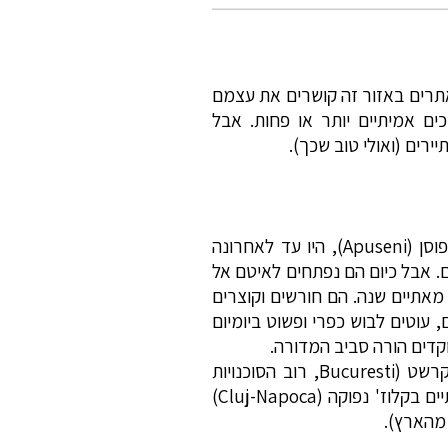
ולה, ולא מעט אתרים באזור זה קושרים את עצמם
ים אמיתיים יותר או פחות. אבל
רים (ואולי טוב שכך).
דרום-מזרח טרנסילבניה, המיושב בכפרים שהוקמו על ידי סקסונים, וחלקה הצפוני-מערבי, רכס אפוסן (Apuseni), היו עד לאחרונה
. אבל כיום הם נפתחים לאיטם אל
 מאתיים שנה. הם חורשים וקוצרים
עוטים לבוש כפרי ופשוט ביומיום
קדים הורה סביב המדורה.
מומלץ לטייל במקומות אלו באחת משתי דרכים: ברכב שטח במסלול מעגלי שיתחיל ויסתיים בבוקרשט (Bucuresti, רוב הסוכנויות
המשכירות רכב מסוג זה ידרשו להחזירו לשם), או ברכב שכור רגיל במסלול שיתחיל בבוקרשט ויסתיים בקלוז' נפוקה (Cluj-Napoca)
מהארץ).