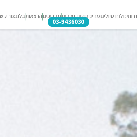
דותינו
לוח טיולים
מדינות
סוגי טיולים
מדריכים
הרצאות
בלוג
צור קש
03-9436030