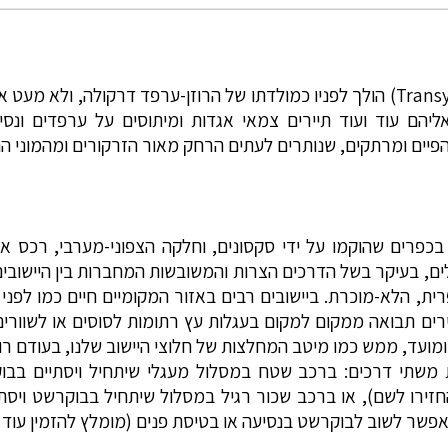
שמו של חבל טרנסילבניה (Transylvania) הולך לפניו כמולדתו של הרוזן-ערפד דרק
ליהם עוד ועוד תיירים צמאי אגדות ומיתוסים על ערפדים ונסיכ
פיים ומרתקים, שנותרים לעתים הרחק מאור הזרקורים ומהמוני התיי
ים, בעיקר בשל הדרכים הצרות והמשובשות המחברות בין היישובים
ית, הלא-מוכרת. ביישובים רבים באזור המקומיים חיים כמו לפני
ים תבואה ממקום למקום בעגלות עץ רתומות לסוסים או לשוורים, 
ומועד, ממש כמו מיטב המחלצות של חלוצי היישוב שלנו, בעודם רו
פשר לשוב לבוקרשט בנסיעה או בטיסת פנים (מומלץ להזמין עוד 