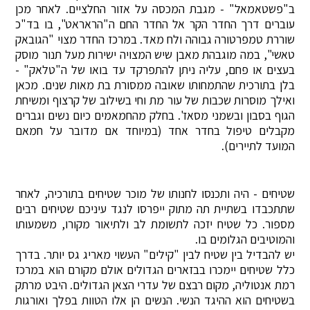
ב"פשטאמאל" - מגבת המכסה על אזור החלציים. לאחר מכן
עוברים דרך החדר הקר אל החדר החם ה"הראראט", בו בד"כ
שוררת טמפרטורה גבוהה ולח מאד. במרכז החדר מצוי "הגובאק
טאשי", במה מוגבהת מאבן שיש המצויה ישירות מעל תנור מוסק
בעצים או פחם, עליה ניתן להתפרקד עד בואו של ה"טלאק" -
בלן בתורכית שהתמחותו שאובה ממסורת בת מאות שנים. מכאן
ואילך מוסרות שכבות של עור מת וחי בשילוב של קרצוף ומשיחת
הגוף בסבון ובשמני מסאז'. בחלק מהחמאמים כיום נשים וגברים
מקבלים טיפול בחדר אחד (במיוחד אם מדובר על חמאם
המועד לתיירים).
שטיחים - היה ותכנסו לחנותו של מוכר שטיחים בתורכיה, לאחר
שתתכבדו בשתיית תה מתוק ייפרסו לנגד עיניכם שטיחים רבים
מספור. כל שטיח יזכה לתשומת לב ולתיאור מקורו, משמעותו
והמוטיבים הגלומים בו.
יש להבדיל בין שטיח לבין "קילים" העשוי מאריג גס יותר. בדרך
כלל שטיחים יימכרו בבזארים הגדולים אולם מקורם הוא במרכז
רמת אנטוליה, מקום רבצם של עדרי הצאן הגדולים. היבט מרתק
בשטיחים הוא ההיגד הנשי. הנשים הן אלו הטוות בפלך ואורגות