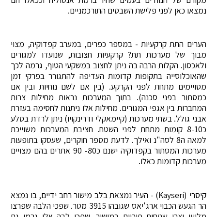
נמצאו כאן לפני פלישת השבטים התורכמניים.
הערים התת קרקעיות - במספר כפרים, במערב קפדוקיה, מצוי
מבוך של מערכות תת? קרקעיות חצובות, שנועדו למגורים
ולאכסון. הקלות הרבה בה ניתן לחצוב במשקעי הטוף, גרמה לכך
שהאוכלוסייה בתקופות קדומות העדיפה להתגורר בפרקי זמן
מסויימים מתחת לפני הקרקע. (בין אם לשם נוחיות ובין אם
כמסתור בפני סכנה). בתוך המערכות נראות מחילות צרות
המחברות בין אגפי המגורים. מחילות אלו ניתנות לחסימה בעזרת
אבני גולל. בשתי מערכות (קיימאקלי ודרינקויו) ניתן לרדת בסלע
כ8-10 קומות מתחת לפני השטח. חציבת המערכות משוייכת
למאה ה8 לסה"נ ואילך. לדעת מספר חוקרים, שעסקו בתופעות
מערכות המסתור בקפדוקיה ישנם כ80- 90 אתרים בהם מצויים
מערכות קדומות כאלו.
קיסרי (Kayseri) - העיר נמצאת בלב מישור רחב ידיים, בו נמצא
הר הגעש הכבוי ארג'יאס שגובהו 3915 מטר. שפכי הלבה שפרצו
מלועו יצרו שטחים פוריים במישור. שפכי לבה אלו גרמו גם