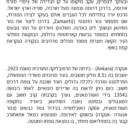
ובעיקר לצפרים, עקב מיקומו על קו הנדידה של ציפרי מזרח
אירופה, בדרכן דרומה וצפונה מעל תורכיה, סוריה וארץ ישראל.
הרכס יורד בתלילות לכל העברים אולם בעיקר לצידו המזרחי,
שם מתחתר נהר הזמנטי ((Zamanti, בדרכו ליצור את נהר
הסיהאן הנשפך לים באדנה. השלגים היורדים על ההר נובעים
בתחתיתו במספר נביעות קארסטיות גדולות, הבוקעות מסלעי
הגיר הקשה ויוצרות מספר מפלים מרהיבים בנקודה הנקראת
קפוז באשי.
אנקרה (Ankara) - בירתה של הרפובליקה התורכית משנת 1923.
יושבים בה כ8.5 מליון תושבים. בעיר מרוכזים משרדי הממשלה,
הפרלמנט ומרכזי כלכלה גדולים. העיר שוכנת על צומת דרכים
חשוב. כיום ניתן לראות בה שרידים רומאיים. לאחר כיבושה
ב1354 בידי העות'מאנים, נערך בקרבתה קרב חשוב עם
המונגולים ובסיומו נשבה הסולטאן ביאזיד. בתקופה
העות'מאנית, עסקה האוכלוסייה בגידול צמר כבשים (צמר
אנגורה -אנקרה) ובשווקו לאירופה. מוצטפא כמאל אתאתורכ
קבור בה במוזוליאום מיוחד, בו נמצאת גופתו החנוטה.