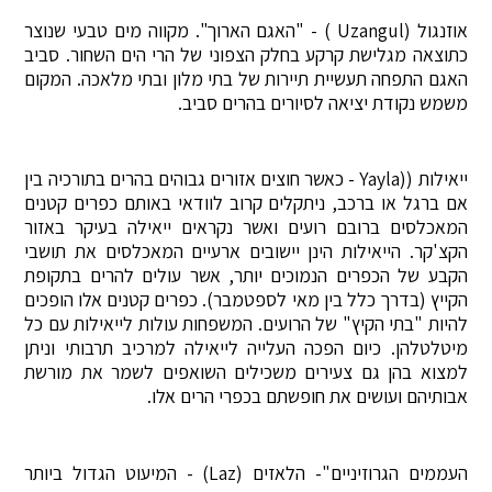
אוזנגול (Uzangul ) - "האגם הארוך". מקווה מים טבעי שנוצר
כתוצאה מגלישת קרקע בחלק הצפוני של הרי הים השחור. סביב
האגם התפחה תעשיית תיירות של בתי מלון ובתי מלאכה. המקום
משמש נקודת יציאה לסיורים בהרים סביב.
ייאילות ((Yayla - כאשר חוצים אזורים גבוהים בהרים בתורכיה בין
אם ברגל או ברכב, ניתקלים קרוב לוודאי באותם כפרים קטנים
המאכלסים ברובם רועים ואשר נקראים ייאילה בעיקר באזור
הקצ'קר. הייאילות הינן יישובים ארעיים המאכלסים את תושבי
הקבע של הכפרים הנמוכים יותר, אשר עולים להרים בתקופת
הקייץ (בדרך כלל בין מאי לספטמבר). כפרים קטנים אלו הופכים
להיות "בתי הקיץ" של הרועים. המשפחות עולות לייאילות עם כל
מיטלטלהן. כיום הפכה העלייה לייאילה למרכיב תרבותי וניתן
למצוא בהן גם צעירים משכילים השואפים לשמר את מורשת
אבותיהם ועושים את חופשתם בכפרי הרים אלו.
העממים הגרוזיניים"- הלאזים (Laz) - המיעוט הגדול ביותר