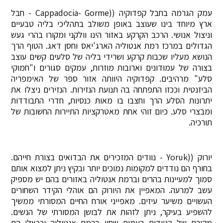
עמק הגרמה בחבל קפדוקיה ((Cappadocia- Gorme - חבל
ארץ מיוחד בינו שעוצב באופן משולב בתהליכי בליה טבעיים
וניצול אנושי. הרכב הקרקע באזור הינו וולקני ומקורו בהרי געש
הגדולים במרכז רמת אנטוליה הארג'יאס וחסן דאג. הטוף הרך
הנושא מעליו שכבות קרקע ושרידי בליה של סלעים קשים עוצב
בצורה של עמודונים וארובות מוזרות, עמקים סגורים ו"חמוקי
סלע" מרהיבים. קפדוקיה היוותה אזור ספר של האימפריה
הביזנטית וככזו התפתחה בה תנועת הנזירות. הנזירים ניצלו את
יתרונות הסלע הרך וחצבו בו מאות כנסיות, חדרי התבודדות
ומבצרי סלע. כיום זוהי אחת מאטרקציות התיירות החשובות של
תורכיה.
יורוק ((Yoruk - נוודים המזכירים את הבדואים בצורת חייהם.
בחורף הם נודדים למקומות נמוכים יותר ובקיץ ניתן למצוא אותם
סמוך למעיינות בהרים וברמת אנטוליה באזורים בהם יש מספיק
עשב למרעה. המאפיין את היורוק הם אוהלי הקידר השחורים
העשויים משיער עיזים. מאפייני אורח החיים המסורתי ממשיך
להשפיע בעיקר, ניתן לזהות את לבושן המסורתי של הנשים.
מקורם של הנוודים בעמים שחיו ברמת אנטוליה וככאלו הם