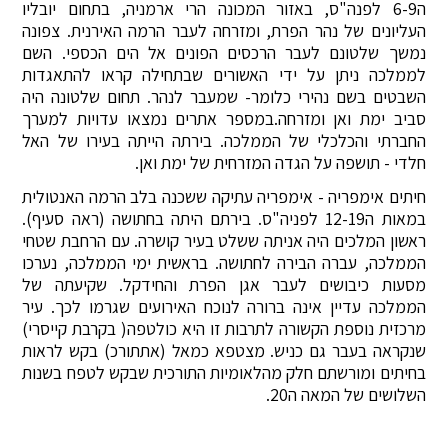
ה6-9 לפנה"ס, באזור המכונה הרי ארמניה, בתחום יובליו
העליונים של נהר הפרת, ומזרחה לעבר הרמה האירנית. צפונה
נמשך שלטונם לעבר הרכסים הפונים אל הים הכספי. השם
לממלכה ניתן על ידי האשורים שבתחילה קראו להתאגדות
השבטים בשם נהירי כלומר- שמעבר לנהר. תחום שלטונה היה
סביב ימת ואן ומזרחה.במספר אתרים נמצאו עדויות למערך
החברתי והכלכלי של הממלכה. בירתה הייתה בעירו של האל
חלדי - תושפה על הגדה המזרחית של ימת ואן.
חיתים אימפריה - אימפריה עתיקה ששכנה בלב הרמה האנטולית
במאות ה12-19 לפניה"ס. בירתם היתה בחתושה (ראה סעיף).
ראשון המלכים היה אניתה ששלט בעיר קושרה. עם הרחבת שטחי
הממלכה, עברה הבירה לחתושה. בראשית ימי הממלכה, נערכו
מסעות כיבושים לעבר אגן הפרת והחידקל. שקיעתה של
הממלכה עדיין אינה ברורה לנוכח האירועים שגרמו לכך. עיר
מרכזית נוספת הקשורה לתרבות זו היא כולטפה( בקרבת קייסרי)
שנקראה בעבר גם כניש. מצטפא כמאל (אתתורכ) בקש לראות
בחיתים ומורשתם חלק מהלאומיות התורכית שבקש לטפח בשנות
השלושים של המאה ה20.