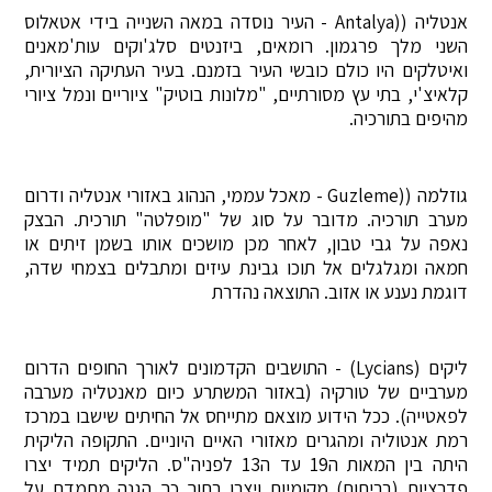
אנטליה ((Antalya - העיר נוסדה במאה השנייה בידי אטאלוס
השני מלך פרגמון. רומאים, ביזנטים סלג'וקים עות'מאנים
ואיטלקים היו כולם כובשי העיר בזמנם. בעיר העתיקה הציורית,
קלאיצ'י, בתי עץ מסורתיים, "מלונות בוטיק" ציוריים ונמל ציורי
מהיפים בתורכיה.
גוזלמה ((Guzleme - מאכל עממי, הנהוג באזורי אנטליה ודרום
מערב תורכיה. מדובר על סוג של "מופלטה" תורכית. הבצק
נאפה על גבי טבון, לאחר מכן מושכים אותו בשמן זיתים או
חמאה ומגלגלים אל תוכו גבינת עיזים ומתבלים בצמחי שדה,
דוגמת נענע או אזוב. התוצאה נהדרת
ליקים (Lycians) - התושבים הקדמונים לאורך החופים הדרום
מערביים של טורקיה (באזור המשתרע כיום מאנטליה מערבה
לפאטייה). ככל הידוע מוצאם מתייחס אל החיתים שישבו במרכז
רמת אנטוליה ומהגרים מאזורי האיים היוניים. התקופה הליקית
היתה בין המאות ה19 עד ה13 לפניה"ס. הליקים תמיד יצרו
פדרציות (בריתות) מקומיות ויצרו בתוך כך הגנה מתמדת על