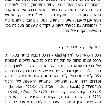
במקום זה עומד גשר רומאי עתיק (משוחזר) בדרך לעתיקות
העיר ההלניסטית סלגה הנמצאת במרומי הרכס ועל שמו קרוי
הנהר - קופרולו או בטורקית נהר ה"גשר". בימי הקיץ משמש
הנהר אבן שואבת לשייטי הרפטינג, ולמטיילים הבאים לפנינת נוף
זו (המוכרזת גם כפארק לאומי), לקרר את עצמם בטבילה במי
המעיינות הקרים של הנהר.
אזור קפדוקיה ומרכז טורקיה
רכס האלאדלאר ((Aladaglar - הרכס הגבוה ביותר בטאורוס.
הרכס עצמו מהווה את הנקודה בה פונה קשת הקימוט העצומה
של הרי הטאורוס מכיוונם הכללי מזרח - מערב, לאורך הים
התיכון לכיוון צפון מזרח ולפנים היבשה. אורכו מצפון לדרום הוא
כ35 ק"מ ורחבו כ20 ק"מ. ההרים מתנשאים ממזרח לעיר נידה
ומדרום להר הגעש ארג'יאס ופסגותיו הראשיות של הרכס
הן:דמירקזיק (Demirkazik) - 3756 מ', אמבלר (Embler) -
3723 מ', קיזילקאיה (Kizilkaya) - 3725 מ', וקאלדי (Kaldi) -
3736 מ'. הרכס המבודד, הקניונים האדירים שבו והאגמים
האלפיניים שבין פסגותיו, הפכו אותו לנקודת משיכה לטיילים