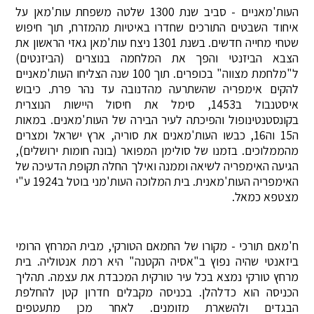
העות'מאניים - סביב שנת 1300 שלטה משפחת עות'מאן על
איחוד השבטים התורכים שחדרו באיטיות מהמזרח, תוך חיפוש
שטחי מחייה חדשים. בשנת 1301 ניצח עות'מאן גאזי הראשון את
הצבא הביזנטי והפך את המלחמה בנוצרים (הביזנטים)
ל"מלחמת מצווה" בכופרים. תוך 100 שנה הצליחו העות'מאניים
להקים אימפריה שהשתרעה מהדנובה עד נהר פרת. כיבוש
איסטנבול ב1453, סימל את חיסול היישות הנוצרית
בקונסטנטינופול והפיכתה לעיר הבירה של העות'מאנים. במאות
ה15 וה16, כבשו העות'מאנים את סוריה, ארץ ישראל ומצרים
מהממלוכים. בזמנו של סולימן המפואר (בונה חומות ירושלים),
הגיעה האימפריה לשיאה וממנה ואילך החלה תקופת הדעיכה של
האימפריה העות'מאנית. בית המלוכה העות'מני בוטל ב1924 ע"י
מצטפא כמאל.
ח'מאם תורכי - מקורו של החמאם הטורקי, מבית המרחץ הרומי
ביזאנטי שהיה נפוץ ב"אסיה הקטנה" היא רמת אנטוליה. בית
מרחץ טורקי נמצא בכל עיר טורקית המכבדת את עצמה. תהליך
הכניסה הוא כדלהלן. בכניסה מקבלים חדרון קטן להחלפת
הבגדים ולהשארת מזומנים. לאחר מכן מתעטפים