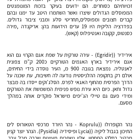
זכויותיהם כסוחרים. הם ידועים בעיקר בזכות המונומנטים
המפוסלים הגדולים שיצרו ואשר השתמרו היטב עד ימנו ובהם
קברים חצובים ומפוסלים,תחריטי סלע ומבני ציבור גדולים.
בפדרציה הליקית היו 19 ערים הידועות בהן: אריקנדה ,מירה
כסנטוס, קקובה ואנטיפלוס (קאש).
אירידיר ((Egridir) - עירה טורקית על שפת אגם הקרוי גם הוא
אגם אירידיר בארץ האגמים הטורקיים כ200 ק"מ צפונית
לאנטליה. נמצאת בגובה 900 מ, העיר נוסדה בידי החיתים,
אולם רק בתקופה ההלניסטית נודעה לה חשיבות, עת שכנה על
הדרך הפרסית מהחוף האגאי לפרס. הסלג'וקים ייסדו בה מבצר
גדול וחאן. כיום היא עירת נופש פנימית המשמשת את הטורקים
ומידי פעם גם טיילי הג'יפים מישראל פוקדים אותה במהלך
מסעם.
נהר הקופרולו ((Koprulu - נהר היורד מרכסי הטאורוס לים
התיכון בגבול ליקיה ((Lycia ופיסידיה (Pysidia). הנהר יוצר קניון
מרהיב בחלקו התחתון, אליו נשפכים מעיינות שכבה מכל עבר.