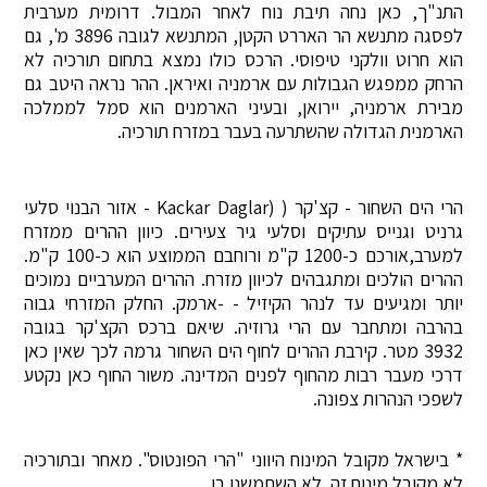
התנ"ך, כאן נחה תיבת נוח לאחר המבול. דרומית מערבית
לפסגה מתנשא הר האררט הקטן, המתנשא לגובה 3896 מ', גם
הוא חרוט וולקני טיפוסי. הרכס כולו נמצא בתחום תורכיה לא
הרחק ממפגש הגבולות עם ארמניה ואיראן. ההר נראה היטב גם
מבירת ארמניה, יירואן, ובעיני הארמנים הוא סמל לממלכה
הארמנית הגדולה שהשתרעה בעבר במזרח תורכיה.
הרי הים השחור - קצ'קר ( (Kackar Daglar - אזור הבנוי סלעי
גרניט וגנייס עתיקים וסלעי גיר צעירים. כיוון ההרים ממזרח
למערב,אורכם כ-1200 ק"מ ורוחבם הממוצע הוא כ-100 ק"מ.
ההרים הולכים ומתגבהים לכיוון מזרח. ההרים המערביים נמוכים
יותר ומגיעים עד לנהר הקיזיל - -ארמק. החלק המזרחי גבוה
בהרבה ומתחבר עם הרי גרוזיה. שיאם ברכס הקצ'קר בגובה
3932 מטר. קירבת ההרים לחוף הים השחור גרמה לכך שאין כאן
דרכי מעבר רבות מהחוף לפנים המדינה. משור החוף כאן נקטע
לשפכי הנהרות צפונה.
* בישראל מקובל המינוח היווני "הרי הפונטוס". מאחר ובתורכיה
לא מקובל מינוח זה. לא השתמשנו בו.