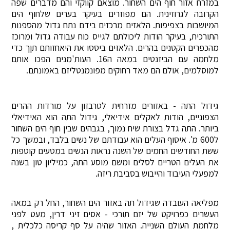
במזרח אזור חוף הים השחור. מוצאם קווקזי והם מדברים שפה
הקרובה לגרוזינית. הם מפוזרים בעיקר בערים שלחוף הים
המיושבות בצפיפות. הלאזים מרכזים בידם נתח גדול מהספנות
התורכית, בעיקר הודות ליכולתם לגייס כוח עבודה גדול ומרוכז
מהכפרים הקטנים בהרים. הלאזים ביססו את היאחזותם תןך כדי
מלחמה עם הביזנטים במאה ה16. העות'מנים הפכו אותם
למוסלמים, אולם הם מאד רחוקים מפונמנטליזם באמונתם.
גידול התה - באזורים מזרחית לטרבזון על מורדות ההרים
הצפוניים, הודות לאקלים אידיאלי, גידול התה הוא האידיאלי
ביותר. התה גדל בצורת שיח נמוך, בגבהים שבין חוף הים השחור
ל600 מ'. איסוף העלים הוא עבודתם של נשים בלבד, ובמשך כל
ששת החודשים החמים של השנה נראות הנשים במטעים קוטפות
את העלים הטריים לסלים ומשם מוסע התה, כמיליון טון בשנה
למפעלי העיבוד והייבוש בסביבת ריזה.
מפליאה העובדה שגידול תה באזור הים השחור, החל רק במאה
העשרים כפרויקט של יזם תורכי - אסים זיני דרין, מעט לפני
מלחמת העולם השנייה. האזור שהיה על סף קריסה כלכלית ,