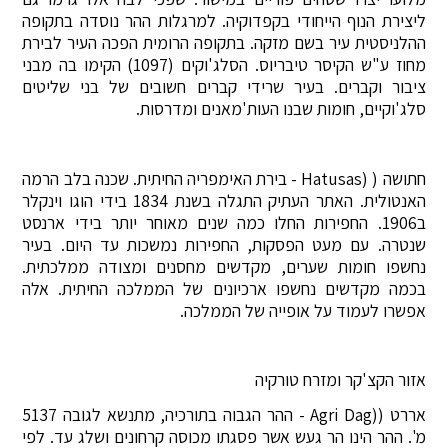
ליצירת הנוף הייחודי בקפדוקיה. למרגלות ההר נוסדה בתקופה
ההלניסטית עיר בשם מזקה. בתקופה הרומית הפכה העיר לבירת
מחוז ע"ש הקיסר טיבריוס. הסלג'וקים (1097) הקימו בה מבני
ציבור וקברים. בעיר שרידי קברים חשובים של בני שליטים
סלג'וקיים, חומות שבנו העות'מאנים ומדרסות.
חתושה ( (Hatusas - בירת האימפריה החיתית. שכנה בלב הרמה
האנטולית. האתר העתיק התגלה בשנת 1834 בידי הוגו וינקלר
ב1906. החפירות החלו כמה שנים מאוחר יותר בידי ארנסט
שנטרה. עם מעט הפסקות, החפירות נמשכות עד היום. בעיר
נחשפו חומות שערים, מקדשים מחסנים ומצודה ממלכתית.
בכמה מקדשים נחשפו ארכיונים של הממלכה החיתית. אלה
אפשרו לעמוד על אופייה של הממלכה.
אזור הקצ'קר ומזרח טורקיה
אררט ((Agri Dag - ההר הגבוה בתורכיה, מתנשא לגובה 5137
מ'. ההר הינו הר געש אשר פסגתו מכוסה קרחונים ושלג עד. לפי