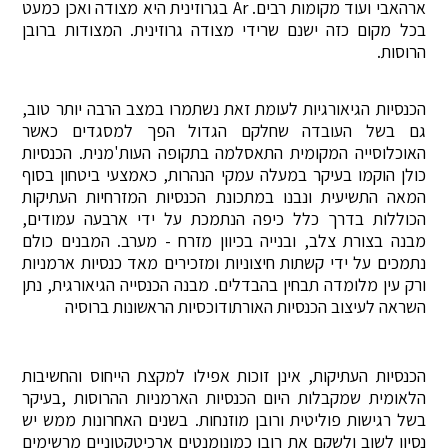
ארהאבי ועוד מקומות רבים. Ar בגרוזינית היא מצודה ואכן כמעט
בכל מקום כזה ישנם שרידי מצודה גרוזינית. המצודות ברובן
הרוסות.
הכנסיות הגיאורגיות לעומת זאת נשתמרו במצב הרבה יותר טוב,
גם בשל העובדה שחלקם הגדול הפך למסגדים כאשר
האוכלוסייה המקומית התאסלמה בתקופה העות'מנית. הכנסיות
כולן הוקמו בעיקר במעלה עמקי הנהרות, כאמצעי ביטחון בסוף
המאה התשיעית ונבנו במתכונת הכנסיות המזרחיות העתיקות
הכוללות בדרך כלל כיפה הנתמכת על ידי ארבעה עמודים,
מבנה בצורת צלב, ובנייה בכיוון מזרח - מערב. המבנים כולם
נתמכים על ידי קשתות חיצוניות ומזכירים מאד כנסיות ארמניות
ורק עין מלומדה תבחין בהבדלים. מבנה הכנסייה הגיאורגית, נתן
השראה לעיצוב הכנסיות האורתודוכסיות הראשונות ברוסיה
הכנסיות העתיקות, אינן זוכות אפילו למקצת הייחוס והחשיבות
הלאומית שמקבלות היום הכנסיות הארמניות ההרוסות ,בעיקר
בשל רגישות פוליטית ורובן מוזנחות. בשנים האחרונות ממש יש
נסיון לשוב ולשקם את רובן כמונומנטים ארכיטקטוניים מרשימים