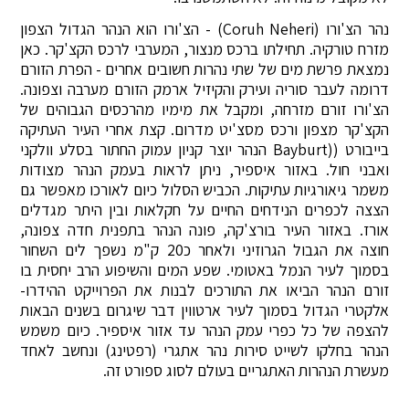
נהר הצ'ורו (Coruh Neheri) - הצ'ורו הוא הנהר הגדול הצפון
מזרח טורקיה. תחילתו ברכס מנצור, המערבי לרכס הקצ'קר. כאן
נמצאת פרשת מים של שתי נהרות חשובים אחרים - הפרת הזורם
דרומה לעבר סוריה ועירק והקיזיל ארמק הזורם מערבה וצפונה.
הצ'ורו זורם מזרחה, ומקבל את מימיו מהרכסים הגבוהים של
הקצ'קר מצפון ורכס מסצ'יט מדרום. קצת אחרי העיר העתיקה
בייבורט ((Bayburt הנהר יוצר קניון עמוק החתור בסלע וולקני
ואבני חול. באזור איספיר, ניתן לראות בעמק הנהר מצודות
משמר גיאורגיות עתיקות. הכביש הסלול כיום לאורכו מאפשר גם
הצצה לכפרים הנידחים החיים על חקלאות ובין היתר מגדלים
אורז. באזור העיר בורצ'קה, פונה הנהר בתפנית חדה צפונה,
חוצה את הגבול הגרוזיני ולאחר כ20 ק"מ נשפך לים השחור
בסמוך לעיר הנמל באטומי. שפע המים והשיפוע הרב יחסית בו
זורם הנהר הביאו את התורכים לבנות את הפרוייקט ההידרו-
אלקטרי הגדול בסמוך לעיר ארטווין דבר שיגרום בשנים הבאות
להצפה של כל כפרי עמק הנהר עד אזור איספיר. כיום משמש
הנהר בחלקו לשייט סירות נהר אתגרי (רפטינג) ונחשב לאחד
מעשרת הנהרות האתגריים בעולם לסוג ספורט זה.