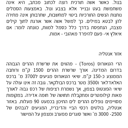
בנול. כאשר אשה תורכית רוצה לכתוב מכתב, היא אינה
משתמשת בעט ובנייר אלא בצבע ונול. באמצעות הסמלים
נותנות הנשים התורכיות ביטוי למחשבות, שתרבותן אינה מתירה
להן לבטא במילים. כך למשל אשה אשר אורגת לתוך קילים
מצבה, הנתפסת בדרך כלל כסמל למוות, כוונתה לומר: אם
איאלץ אי- פעם להיפרד מאהובי - אמות.
אזור אנטליה
הרי הטאורוס (Toros) - מהווים את שרשרת ההרים הגבוהה
בדרום המדינה. אורך שרשרת ההרים 1500 ק"מ ורוחבה
הממוצע כ-150 ק"מ. שיאי הטאורוס מגיעים ל3700 מ' ברכס
האלאדלאר ו3500 מטר ברכס הבולקאר. גובה זה אינו עולה על
שיאי הפונטוס בצפון, אך נשמרת רציפות של רכס גבוה לאורך
מאות קילומטרים ומתקבלת תחושה של חומה אדירה. במקומות
מסויימים נופלים ההרים לים התיכון בכמעט 90 מעלות. באזור
אנטליה, בולטים רכסי הביי והדיבריז, המגיעים לגבהים של
2500- 3000 מ' ואשר סוגרים ממערב ומצפון על המישור