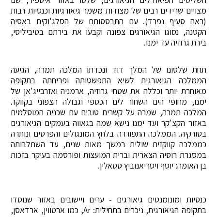
מצויים שרידים רבים של מצודות משמר גיאורגיות וכנסיות רבות
(ראה סעיף נפרד). עם התבססותם של הסלג'וקים באסיה
הקטנה, נסוגו הגיאורגים צפונה וקבעו את בירתם בטיביליסי,
בירת גרוזיה עד ימנו.
תחת שלטונו של המלך דוד ונכדתו המלכה תמרה, הגיעה
הממלכה הגיאורגית לשיא התפשטותה ופריחתה בתקופה
מאוחרת יותר וכללה את שטחי גרוזיה, ארמניה ואזרבייג'אן של
ימנו, מחופי הים השחור לים הכספי וגבולה הצפוני בקווקז.
המלכה תמרה, שמרה על קשרים טובים עם שכניה המוסלמים
באזור הקצ'קר ועד ימנו נישא שמה בגאווה בעמקים הגיאורגים
בטורקיה. הממלכה התפוררה בלחץ המונגולים והפרסים ונותרה
כממלכה קווקזית שולית במשך מאות שנים, עד השתלבותה
במסגרת רוסיה הצארית וברית המועצות ופורסמה בעיקר בזכות
בן האומה: יוסף ויסריאנוביץ סטאלין.
כנסיות ומונומנטים גיאורגים - ערים ויישובים באזור שנוסדו
בתקופה הגיאורגית, ניכרים בתחילית: Ar, כמו ארטווין, ארדאסן,