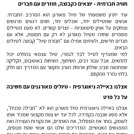
חוויה חברתית - יוצאים כקבוצה, חוזרים עם חברים
עוד יתרון משמעותי של טיול מאורגן הוא המרכיב החברתי.
אנשים שמטיילים יחד, אוכלים יחד, חווים רגעים מרגשים
וצוחקים על אותן סיטואציות - יוצרים קשרים. לא מעט מטיילים
מספרים שחזרו מטיול מאורגן לא רק עם תמונות, אלא עם
חברים חדשים, ולעיתים אפילו עם "חבורת טיול" קבועה לטיולים
הבאים.
למי שמעדיף לטייל לבד לגמרי, טיול עצמאי בהחלט יכול
להתאים. אבל עבור רבים, השיתוף, השיחות באוטובוס, הקליקה
שמתהווה סביב שולחן ארוחת הערב והקשר עם המדריך הם חלק
בלתי נפרד מהקסם.
אצלנו באיילה גיאוגרפית - טיולים מאורגנים עם חשיבה
על כל פרט
אצלנו באיילה גיאוגרפית טיול מאורגן הוא לא "חבילה טכנית",
אלא מסע שנבנה בקפידה. לכל יעד יש צוות מקצועי שמכיר אותו
לעומק, בוחר את המסלול, את האתרים, את נקודות העצירה ואת
המפגשים האנושיים. המדריכים שלנו הם אנשי שטח מנוסים,