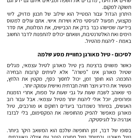
שחיים את היעד, מדברים את השפה ומביאים איתם גם ידע וגם
תשוקה למקום.
היתרון הגדול עבור המטייל הוא שילוב של תכנון מדויק, ליווי
מקצועי, תפעול לוגיסטי מלא ושירות אישי. אתם עולים למטוס
בידיעה שמישהו כבר בדק את הכבישים, את המלונות, את סדר
הימים ואת האלטרנטיבות, ושאתם יכולים להתפנות לדבר החשוב
באמת - ליהנות מהטיול.
לסיכום - טיול מאורגן כחוויית מסע שלמה
כאשר משווים ברצינות בין טיול מאורגן לטיול עצמאי, מגלים
שטיול מאורגן אינו "פשרה" אלא לעיתים קרובות הבחירה
החכמה: הוא חוסך זמן, יכול לחסוך כסף, מקטין את הלחץ,
מעשיר את הידע ויוצר חוויה חברתית ואישית עמוקה יותר.
מי שאוהב לשבת שעות על גבי שעות על מפות, אתרי הזמנות
ופורומים, יוכל אולי ליהנות יותר מטיול עצמאי. אבל עבור רוב
האנשים, במיוחד כשמדובר ביעדים רחוקים או מורכבים, טיול
מאורגן מאפשר להפיק מהחופשה את המקסימום, בלי לבזבז
אנרגיה על לוגיסטיקה.
בסופו של דבר, זמן החופשה שלכם הוא המשאב היקר ביותר.
טיול מאורגן, ובמיוחד טיול מתוכנן היטב עם איילה גיאוגרפית,