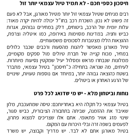
חיסכון כספי חכם - לא תמיד טיול עצמאי יותר זול
רבים מניחים שטיול עצמאי זול יותר מטיול מאורגן, אבל לא פעם
זה פשוט לא נכון. השכרת רכב בחו"ל יכולה להיות יקרה מאוד:
עלות יומית של הרכב, ביטוחים, דלק במחירים גבוהים, אגרות
כביש וחניה. במדינות מסוימות באירופה, כמו איטליה וצרפת,
ההוצאות הללו מצטברות לסכומים משמעותיים.
טיול מאורגן מאפשר ליהנות מהסעות ורכבים שכבר כלולים
במחיר, מכוח קנייה של חברת טיולים מול ספקים מקומיים,
ממלונות שנבחרו מראש ומסלול יעיל שמקטין נסיעות מיותרות.
לעיתים, מה שנראה בתחילה כ"חיסכון" בטיול עצמאי, מתברר
בשטח כהוצאה גבוהה יותר, במיוחד אם נוספות טעויות, שינויים
של הרגע האחרון או ביטולים.
נוחות וביטחון מלא - יש מי שדואג לכל פרט
בטיול עצמאי כל תקלה היא באחריותכם: טיסה שמתעכבת, מלון
שאיבד את ההזמנה, שביתה בתחבורה הציבורית, כביש סגור,
שינוי מזג אוויר פתאומי. אתם אלו שצריכים למצוא פתרון,
לפעמים בשפה זרה ובלי היכרות עם המקום.
בטיול מאורגן אתם לא לבד. יש מדריך וקבוצה, יש משרד