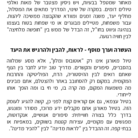
מאחור שמטפל בבעיות, ויש ניסיון מצטבר של מאות ואלפי
טיולים דומים. במקרה של שינוי, המדריך מתאים את המסלול,
מחליף יעד, משנה זמנים ומוודא שהקבוצה ממשיכה ליהנות.
עבור משפחות, מטיילים מבוגרים או מי שפחות בטוח בעצמו
בנהיגה וניווט בחו"ל, זה הבדל של ממש בין "חופשה מלחיצה"
לבין חוויה רגועה.
העשרה וערך מוסף - לראות, להבין ולהרגיש את היעד
טיול מאורגן אינו רק "אוטובוס ומלון", אלא מסע שמלווה
בהסברים, סיפורים והקשרים. מדריך טוב יודע לחבר בין הנוף
שאתם רואים לבין ההיסטוריה, הדת, הפוליטיקה והתרבות
המקומית. במקום רק להסתובב באתר ולהצטלם, אתם מבינים
מה משמעות המקום, מה קרה בו, מי חי בו ומה הופך אותו
לייחודי.
בטיול עצמאי, גם אם קוראים קצת לפני כן, קשה להגיע לעומק
הזה. בטיול מאורגן אתם מקבלים ידע מרוכז, מסודר ומונגש,
בדרך כלל בצורה חווייתית: סיפורים אנושיים, אנקדוטות,
מפגשים עם מקומיים, עצירות קטנות בשווקים, במאפיות או
בבתי קפה. זה ההבדל בין "לראות מדינה" לבין "להכיר מדינה".