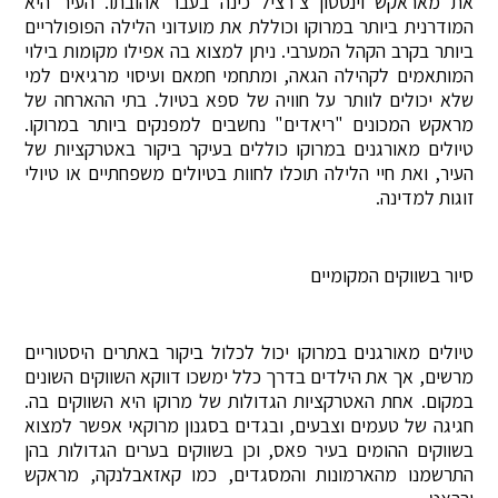
את מאראקש וינסטון צ'רציל כינה בעבר אהובתו. העיר היא
המודרנית ביותר במרוקו וכוללת את מועדוני הלילה הפופולריים
ביותר בקרב הקהל המערבי. ניתן למצוא בה אפילו מקומות בילוי
המותאמים לקהילה הגאה, ומתחמי חמאם ועיסוי מרגיאים למי
שלא יכולים לוותר על חוויה של ספא בטיול. בתי ההארחה של
מראקש המכונים "ריאדים" נחשבים למפנקים ביותר במרוקו.
טיולים מאורגנים במרוקו כוללים בעיקר ביקור באטרקציות של
העיר, ואת חיי הלילה תוכלו לחוות בטיולים משפחתיים או טיולי
זוגות למדינה.
סיור בשווקים המקומיים
טיולים מאורגנים במרוקו יכול לכלול ביקור באתרים היסטוריים
מרשים, אך את הילדים בדרך כלל ימשכו דווקא השווקים השונים
במקום. אחת האטרקציות הגדולות של מרוקו היא השווקים בה.
חגיגה של טעמים וצבעים, ובגדים בסגנון מרוקאי אפשר למצוא
בשווקים ההומים בעיר פאס, וכן בשווקים בערים הגדולות בהן
התרשמנו מהארמונות והמסגדים, כמו קאזאבלנקה, מראקש