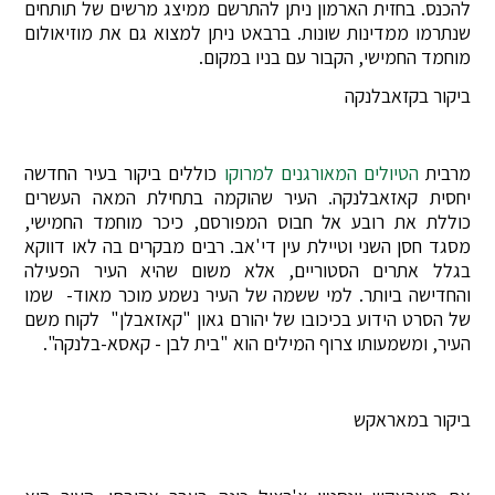
להכנס. בחזית הארמון ניתן להתרשם ממיצג מרשים של תותחים
שנתרמו ממדינות שונות. ברבאט ניתן למצוא גם את מוזיאולום
מוחמד החמישי, הקבור עם בניו במקום.
ביקור בקזאבלנקה
מרבית
הטיולים המאורגנים למרוקו
כוללים ביקור בעיר החדשה
יחסית קאזאבלנקה. העיר שהוקמה בתחילת המאה העשרים
כוללת את רובע אל חבוס המפורסם, כיכר מוחמד החמישי,
מסגד חסן השני וטיילת עין די'אב. רבים מבקרים בה לאו דווקא
בגלל אתרים הסטוריים, אלא משום שהיא העיר הפעילה
והחדישה ביותר. למי ששמה של העיר נשמע מוכר מאוד- שמו
של הסרט הידוע בכיכובו של יהורם גאון "קאזאבלן" לקוח משם
העיר, ומשמעותו צרוף המילים הוא "בית לבן - קאסא-בלנקה".
ביקור במאראקש