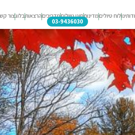
דותינו
לוח טיולים
מדינות
סוגי טיולים
מדריכים
הרצאות
בלוג
צור קש
03-9436030