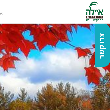
או
צרו קשר