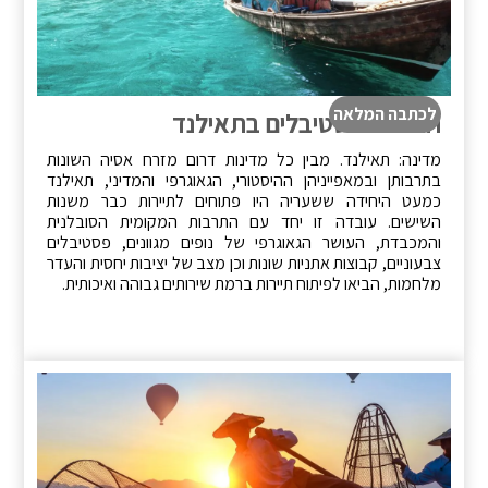
לכתבה המלאה
חופשה ופסטיבלים בתאילנד
מדינה: תאילנד. מבין כל מדינות דרום מזרח אסיה השונות
בתרבותן ובמאפייניהן ההיסטורי, הגאוגרפי והמדיני, תאילנד
כמעט היחידה ששעריה היו פתוחים לתיירות כבר משנות
השישים. עובדה זו יחד עם התרבות המקומית הסובלנית
והמכבדת, העושר הגאוגרפי של נופים מגוונים, פסטיבלים
צבעוניים, קבוצות אתניות שונות וכן מצב של יציבות יחסית והעדר
מלחמות, הביאו לפיתוח תיירות ברמת שירותים גבוהה ואיכותית.