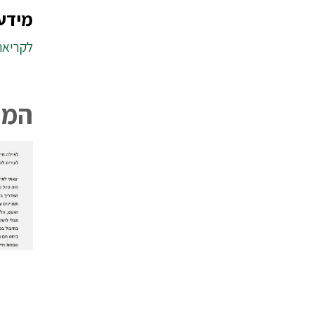
מידע 
לקריאת 
המל