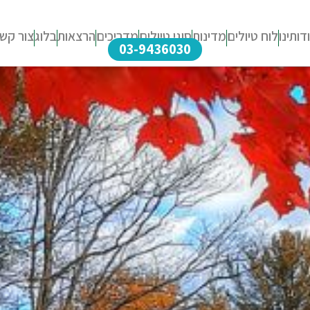
דותינו
לוח טיולים
מדינות
סוגי טיולים
מדריכים
הרצאות
בלוג
צור קש
03-9436030