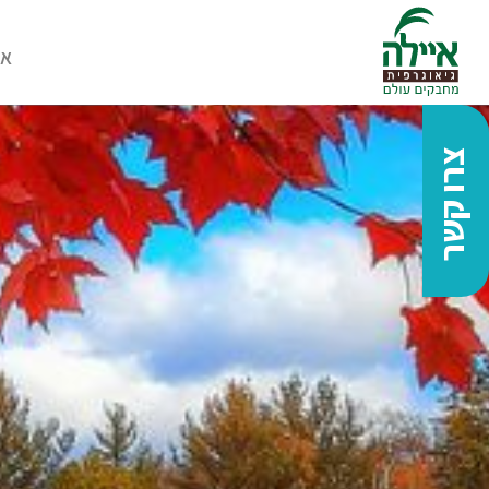
או
צרו קשר