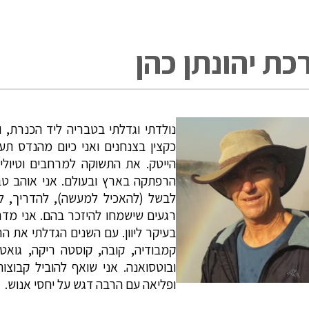
כת יהונתן כהן
נולדתי וגדלתי בטבריה ליד הכנרת, 
כקצין בצנחנים ואני כיום מהנדס תע
הייטק. את התשוקה למרחבים וטיולי
הרפתקה בארץ ובעולם. אני אוהב טב
לבשל (להאכיל למעשה), להדריך, לצ
רגעים שישמחו להיזכר בהם. אני מדריך
בעיקר ליוון. עם השנים הגדלתי את 
קמבודיה, קובה, קוסטה ריקה, גואט
ובוטסואנה. אני שואף להוביל קבוצו
ופליאה עם הרבה דגש על יחסי אנוש.