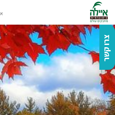
או
צרו קשר