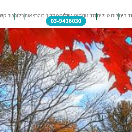
דותינו
לוח טיולים
מדינות
סוגי טיולים
מדריכים
הרצאות
בלוג
צור קש
03-9436030