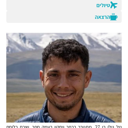
טיולים
הרצאה
טל גולן בן 27, מתגורר בכפר ויתקין בעמק חפר. שירת כלוחם