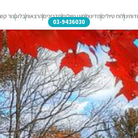
דותינו
לוח טיולים
מדינות
סוגי טיולים
מדריכים
הרצאות
בלוג
צור קש
03-9436030