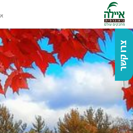
או
צרו קשר