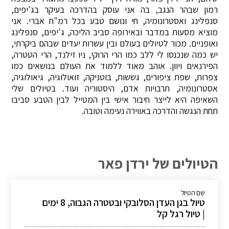
רמון שבהר הנגב, בה אני עוסק בהדרכה בעיקר בג'יפים,
סנפלינג ואסטרונומיה, חי ונושם טבע בכל רמ"ח אברי. אני
מוציא מסעות במדבר ובאירופה סביב הליכה, ג'יפים, סנפלינג
ואופניים. מכור לטיולים בעולם ובין עשרות יעדים שבהם ביקרתי,
יש כמה שנכנסו לי ללב כמו הרי הרוקי, ניו זילנד, הרי הטטרה,
הפירנאים ויוון. אוהב מאוד ללמוד את העולם בנושאים כמו
צפרות, שפת ציפורים, גששות, בוטניקה, זואולוגיה, גיאולוגיה,
אסטרונומיה, תרבויות אדם, היסטוריה ועוד. בטיולים שלי
השאיפה היא לייצר חיבור אישי בין המטייל לבין הטבע סביבו
תחת הנגשה והדרכה באווירה נעימה וטובה.
הטיולים של ירדן פאר
שם הטיול
טיול בגן העדן הסלובקי ובטטרה הגבוה, 8 ימים
| טיול רגל קל