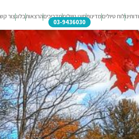
דותינו
לוח טיולים
מדינות
סוגי טיולים
מדריכים
הרצאות
בלוג
צור קש
03-9436030