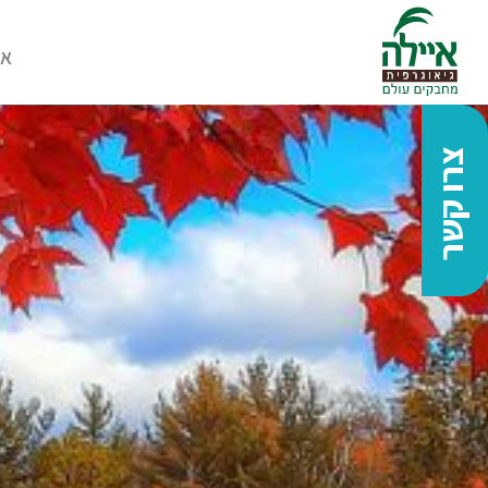
או
צרו קשר