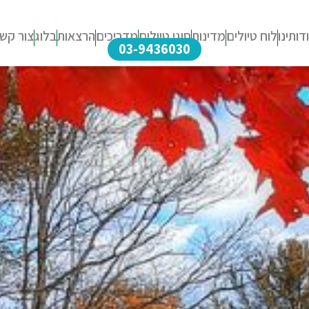
דותינו
לוח טיולים
מדינות
סוגי טיולים
מדריכים
הרצאות
בלוג
צור קש
03-9436030