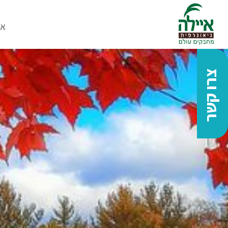
או
צרו קשר