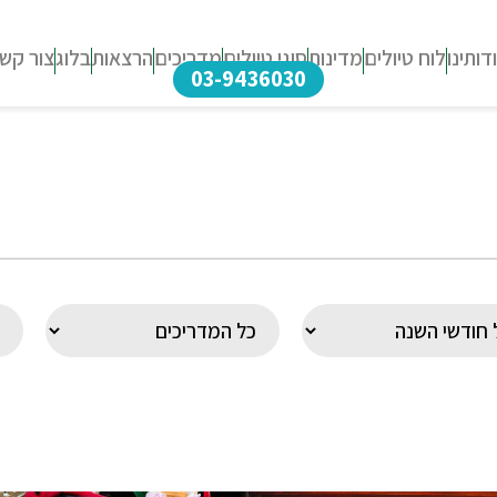
דותינו
לוח טיולים
מדינות
סוגי טיולים
מדריכים
הרצאות
בלוג
צור קש
03-9436030