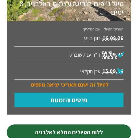
טיול ג'יפים בנהיגה עצמית באלבניה, 8
ימים
תאריכי הטיול
שם המדריך
16.08.26
רונן חייט
הטיול מלא
יציאה
01.09.26
ד"ר ענת שוברט
מובטחת
15.09.26
ערן חקלאי
בהרשמה
לטיול זה ישנם תאריכי יציאה נוספים
פרטים והזמנות
ללוח הטיולים המלא לאלבניה