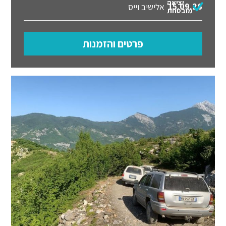
יציאה
15.09.26
אלישיב וייס
מובטחת
פרטים והזמנות