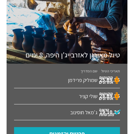
טיול מאורגן לאזרבייג'ן היפה, 8 ימים
תאריכי הטיול
שם המדריך
מקומות
25.09.26
שמוליק פרידמן
אחרונים
מקומות
28.09.26
שולי קציר
אחרונים
יציאה
19.10.26
ג'מאל חוסינוב
מובטחת
פרטים והזמנות