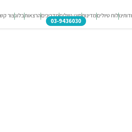
דותינו
לוח טיולים
מדינות
סוגי טיולים
מדריכים
הרצאות
בלוג
צור קש
03-9436030