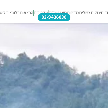
דותינו
לוח טיולים
מדינות
סוגי טיולים
מדריכים
הרצאות
בלוג
צור קש
03-9436030