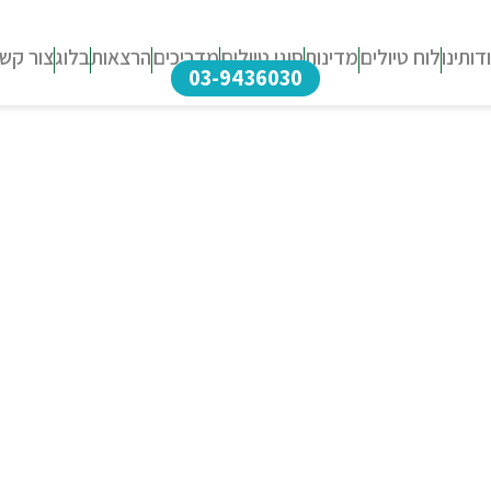
דותינו
לוח טיולים
מדינות
סוגי טיולים
מדריכים
הרצאות
בלוג
צור קש
03-9436030