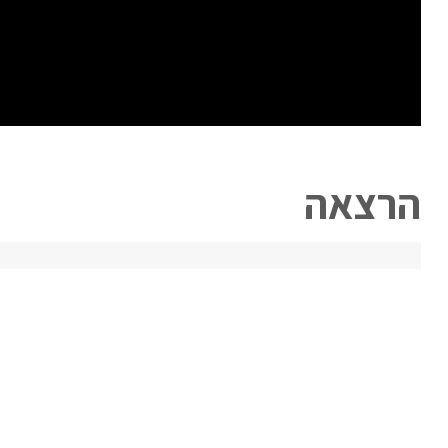
הרצאה
גם אני רוצה לטייל לאקואדור 
יום שלישי 11.08.26
18:00
אצלכם על הספ
מרצה:
טל גולן
כל הנדרש לדעת ולהכיר בבואך להחליט האם לצאת לטיול 