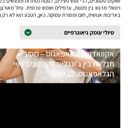
שווקים ססגוניים, הרי געש פעילים, לגונות נסתרות ומפגשים ב
ויזואלי מרגש בין פסגות, ערפילים ושמש טרופית. טיול מאורג
באדיבות אנושית, חום ומסורת עמוקה. כאן, הטבע הוא לא רק נו
טיולי עומק גיאוגרפיים
אקוואדור והגלאפאגוס – מסע
תגליות בין ג'ונגלים לקרחונים ואיי
הגלאפאגוס, 15 ימים
תאריכי הטיול
שם המדריך
30.10.26
טל גולן
בהרשמה